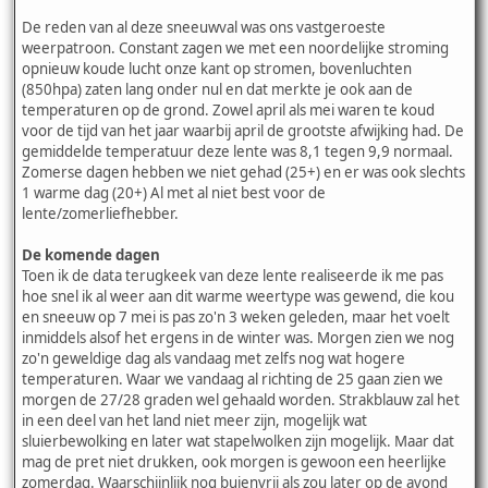
De reden van al deze sneeuwval was ons vastgeroeste
weerpatroon. Constant zagen we met een noordelijke stroming
opnieuw koude lucht onze kant op stromen, bovenluchten
(850hpa) zaten lang onder nul en dat merkte je ook aan de
temperaturen op de grond. Zowel april als mei waren te koud
voor de tijd van het jaar waarbij april de grootste afwijking had. De
gemiddelde temperatuur deze lente was 8,1 tegen 9,9 normaal.
Zomerse dagen hebben we niet gehad (25+) en er was ook slechts
1 warme dag (20+) Al met al niet best voor de
lente/zomerliefhebber.
De komende dagen
Toen ik de data terugkeek van deze lente realiseerde ik me pas
hoe snel ik al weer aan dit warme weertype was gewend, die kou
en sneeuw op 7 mei is pas zo'n 3 weken geleden, maar het voelt
inmiddels alsof het ergens in de winter was. Morgen zien we nog
zo'n geweldige dag als vandaag met zelfs nog wat hogere
temperaturen. Waar we vandaag al richting de 25 gaan zien we
morgen de 27/28 graden wel gehaald worden. Strakblauw zal het
in een deel van het land niet meer zijn, mogelijk wat
sluierbewolking en later wat stapelwolken zijn mogelijk. Maar dat
mag de pret niet drukken, ook morgen is gewoon een heerlijke
zomerdag. Waarschijnlijk nog buienvrij als zou later op de avond