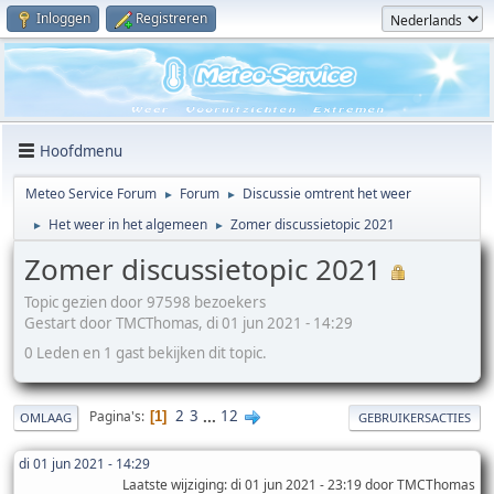
Inloggen
Registreren
Hoofdmenu
Meteo Service Forum
Forum
Discussie omtrent het weer
►
►
Het weer in het algemeen
Zomer discussietopic 2021
►
►
Zomer discussietopic 2021
Topic gezien door 97598 bezoekers
Gestart door TMCThomas, di 01 jun 2021 - 14:29
0 Leden en 1 gast bekijken dit topic.
2
3
...
12
Pagina's
1
OMLAAG
GEBRUIKERSACTIES
di 01 jun 2021 - 14:29
Laatste wijziging
: di 01 jun 2021 - 23:19 door TMCThomas