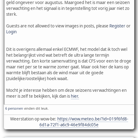
geld ongeveer voor augustus. Maargoed het is maar een seizoen
verwachting en het signaal is in tegenstelling tot vorig jaar niet zo
sterk.
Guests are not allowed to view images in posts, please
Register
or
Login
Dit is overigens allemaal enkel ECMWF, het model dat ik toch wel
het belangrijkst vind wat betreft de ultra lange termijn
verwachting. Een korte samenvatting is dat CFS voor een te droge
maar niet per se te warme zomer gaat. Maar ook hier de kans op
warmte blijft bestaan als de wind maar uit de goede
(zuidelijke/oostelijke) hoek waait.
Mocht je interesse hebben om deze seizoens verwachtingen en
meer is zelf te bekijken, kijk dan is
hier.
6 personen
vinden dit leuk.
Weerstation op wow-be:
https://wow.meteo.be/?id=019f6fd8-
6d1a-72f1-a6c9-46e9f84dc05e