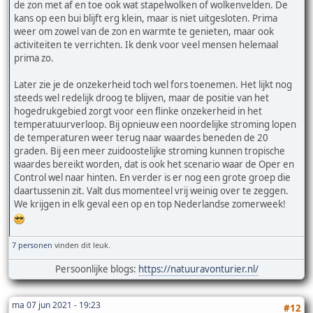
de zon met af en toe ook wat stapelwolken of wolkenvelden. De
kans op een bui blijft erg klein, maar is niet uitgesloten. Prima
weer om zowel van de zon en warmte te genieten, maar ook
activiteiten te verrichten. Ik denk voor veel mensen helemaal
prima zo.
Later zie je de onzekerheid toch wel fors toenemen. Het lijkt nog
steeds wel redelijk droog te blijven, maar de positie van het
hogedrukgebied zorgt voor een flinke onzekerheid in het
temperatuurverloop. Bij opnieuw een noordelijke stroming lopen
de temperaturen weer terug naar waardes beneden de 20
graden. Bij een meer zuidoostelijke stroming kunnen tropische
waardes bereikt worden, dat is ook het scenario waar de Oper en
Control wel naar hinten. En verder is er nog een grote groep die
daartussenin zit. Valt dus momenteel vrij weinig over te zeggen.
We krijgen in elk geval een op en top Nederlandse zomerweek!
7 personen
vinden dit leuk.
Persoonlijke blogs:
https://natuuravonturier.nl/
ma 07 jun 2021 - 19:23
#12