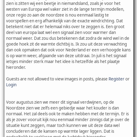
zien is zitten wij een beetje in niemandsland, zoals je voor het
westen van Europa wel vaker ziet in de lange termijn modellen,
onze regio zo aan de noordzee is nou eenmaal lastig te
voorspellen en erg afhankelijk van de exacte windrichting. Dat
betekent niet dat er helemaal niks over te zeggen is. Een groot
deel van europa laat wel een signaal zien voor warmer dan
normaal weer. Dat zou dus betekenen dat zodra de wind wel in de
goede hoek zit de warmte dichtbij is. Ik zou uit deze verwachting
dan ook opmaken dat ook voor Nederland er een verhoogde kans
is op warm weer, afgaande van deze uitdraai. In juli is het signaal
ietsjes minder sterk maar het idee is hetzelfde als het plaatje
hieronder.
Guests are not allowed to view images in posts, please
Register
or
Login
Voor augustus zien we meer dit signaal verdwijnen, op de
Noordzee zien we zelfs een gebiedje waar het kouder is dan
normaal. Het zal deels ook te maken hebben met de termijn. Er is
als je zover vooruit kijk nou eenmaal minder zinnigs dat je over de
situatie kunt zeggen, maar toch kunnen we uit deze data wel
concluderen dat de kansen op warmte lager liggen. Dat is
gedeeltelijk te verklaren met de luchtdruk hieronder.