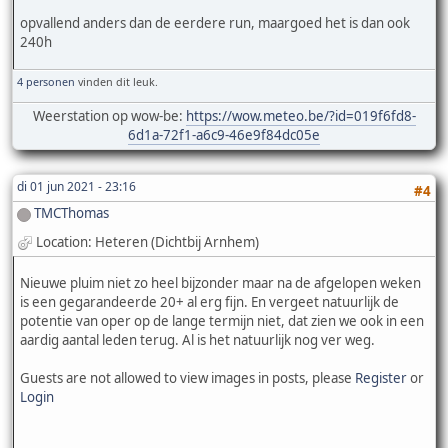
opvallend anders dan de eerdere run, maargoed het is dan ook
240h
4 personen
vinden dit leuk.
Weerstation op wow-be:
https://wow.meteo.be/?id=019f6fd8-
6d1a-72f1-a6c9-46e9f84dc05e
di 01 jun 2021 - 23:16
#4
TMCThomas
Location: Heteren (Dichtbij Arnhem)
Nieuwe pluim niet zo heel bijzonder maar na de afgelopen weken
is een gegarandeerde 20+ al erg fijn. En vergeet natuurlijk de
potentie van oper op de lange termijn niet, dat zien we ook in een
aardig aantal leden terug. Al is het natuurlijk nog ver weg.
Guests are not allowed to view images in posts, please
Register
or
Login