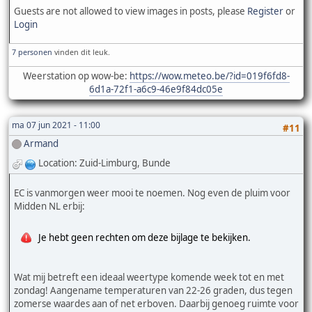
Guests are not allowed to view images in posts, please
Register
or
Login
7 personen
vinden dit leuk.
Weerstation op wow-be:
https://wow.meteo.be/?id=019f6fd8-
6d1a-72f1-a6c9-46e9f84dc05e
ma 07 jun 2021 - 11:00
#11
Armand
Location: Zuid-Limburg, Bunde
EC is vanmorgen weer mooi te noemen. Nog even de pluim voor
Midden NL erbij:
Je hebt geen rechten om deze bijlage te bekijken.
Wat mij betreft een ideaal weertype komende week tot en met
zondag! Aangename temperaturen van 22-26 graden, dus tegen
zomerse waardes aan of net erboven. Daarbij genoeg ruimte voor