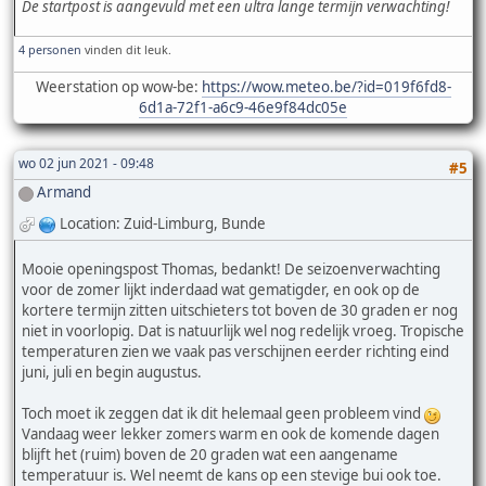
De startpost is aangevuld met een ultra lange termijn verwachting!
4 personen
vinden dit leuk.
Weerstation op wow-be:
https://wow.meteo.be/?id=019f6fd8-
6d1a-72f1-a6c9-46e9f84dc05e
wo 02 jun 2021 - 09:48
#5
Armand
Location: Zuid-Limburg, Bunde
Mooie openingspost Thomas, bedankt! De seizoenverwachting
voor de zomer lijkt inderdaad wat gematigder, en ook op de
kortere termijn zitten uitschieters tot boven de 30 graden er nog
niet in voorlopig. Dat is natuurlijk wel nog redelijk vroeg. Tropische
temperaturen zien we vaak pas verschijnen eerder richting eind
juni, juli en begin augustus.
Toch moet ik zeggen dat ik dit helemaal geen probleem vind
Vandaag weer lekker zomers warm en ook de komende dagen
blijft het (ruim) boven de 20 graden wat een aangename
temperatuur is. Wel neemt de kans op een stevige bui ook toe.