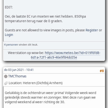
EDIT:
Oei, de laatste EC run moeten we niet hebben. 850hpa
temperaturen terug naar de 0 graden.
Guests are not allowed to view images in posts, please
Register
or
Login
4 personen
vinden dit leuk.
Weerstation op wow-be:
https://wow.meteo.be/?id=019f6fd8-
6d1a-72f1-a6c9-46e9f84dc05e
do 03 jun 2021 - 10:41
#8
TMCThomas
Location: Heteren (Dichtbij Arnhem)
Gelukkkig is de ochtendrun weer prima! Volgende week word
geleidelijk steeds warmer en zonniger. Met deze run gaan we
volgend weekend al weer richting de 30.