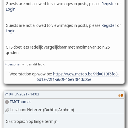
Guests are not allowed to view images in posts, please
Register
or
Login
Guests are not allowed to view images in posts, please
Register
or
Login
GFS doet iets redelijk vergelijkbaar met maxima van zo'n 25
graden
4 personen
vinden dit leuk.
Weerstation op wow-be:
https://wow.meteo.be/?id=019f6fd8-
6d1a-72f1-a6c9-46e9f84dc05e
vr 04 jun 2021 - 14:03
#9
TMCThomas
Location: Heteren (Dichtbij Arnhem)
GFS tropisch op lange termijn: