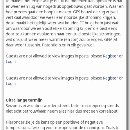
te maken, het enige wat je nu uit de modellen kan opmaken is dat
er weer een rug van hogedruk opgebouwd gaat worden. Waar en
hoe precies gaat een hoop uitmaken. GFS bouwt de rug vrijwel
verticaal waardoor we weer een noordelijke stroming krijgen,
deze maakt het tijdelijk weer wat kouder, EC buigt hem juist wat
om waardoor we een oostelijke stroming krijgen die best eens
door zou kunnen evolueren naar een zuid oostelijke stromingen,
wat ons juist weer meer warmte (en zon) zou brengen. GEM zit
daar weer tussenin. Potentie is er in elk geval wel.
Guests are not allowed to view images in posts, please
Register
or
Login
Guests are not allowed to view images in posts, please
Register
or
Login
Ultra lange termijn
Seizoen verwachting worden steeds beter maar zijn nog steeds
niet echt betrouwbaar, neem alles hier dus met een korrelzout
Hieronder zie je de kans op een positieve of negatieve
temperatuurafwijking voor europe voor de maand juni. Zoals te