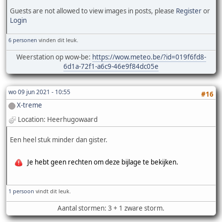
Guests are not allowed to view images in posts, please
Register
or
Login
6 personen
vinden dit leuk.
Weerstation op wow-be:
https://wow.meteo.be/?id=019f6fd8-
6d1a-72f1-a6c9-46e9f84dc05e
wo 09 jun 2021 - 10:55
#16
X-treme
Location: Heerhugowaard
Een heel stuk minder dan gister.
Je hebt geen rechten om deze bijlage te bekijken.
1 persoon
vindt dit leuk.
Aantal stormen: 3 + 1 zware storm.