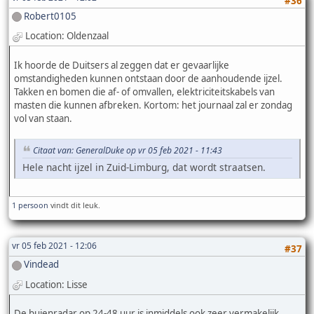
#36
Robert0105
Location: Oldenzaal
Ik hoorde de Duitsers al zeggen dat er gevaarlijke
omstandigheden kunnen ontstaan door de aanhoudende ijzel.
Takken en bomen die af- of omvallen, elektriciteitskabels van
masten die kunnen afbreken. Kortom: het journaal zal er zondag
vol van staan.
Citaat van: GeneralDuke op vr 05 feb 2021 - 11:43
Hele nacht ijzel in Zuid-Limburg, dat wordt straatsen.
1 persoon
vindt dit leuk.
vr 05 feb 2021 - 12:06
#37
Vindead
Location: Lisse
De buienradar op 24-48 uur is inmiddels ook zeer vermakelijk.