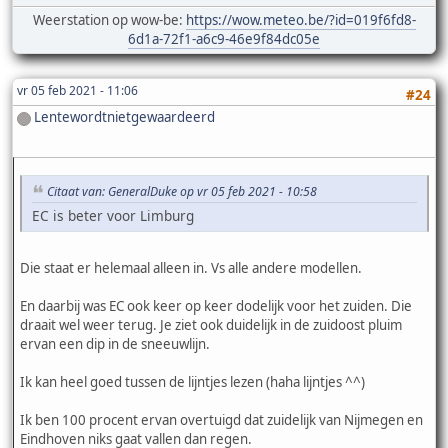
Weerstation op wow-be:
https://wow.meteo.be/?id=019f6fd8-
6d1a-72f1-a6c9-46e9f84dc05e
vr 05 feb 2021 - 11:06
#24
Lentewordtnietgewaardeerd
Citaat van: GeneralDuke op vr 05 feb 2021 - 10:58
EC is beter voor Limburg
Die staat er helemaal alleen in. Vs alle andere modellen.
En daarbij was EC ook keer op keer dodelijk voor het zuiden. Die
draait wel weer terug. Je ziet ook duidelijk in de zuidoost pluim
ervan een dip in de sneeuwlijn.
Ik kan heel goed tussen de lijntjes lezen (haha lijntjes ^^)
Ik ben 100 procent ervan overtuigd dat zuidelijk van Nijmegen en
Eindhoven niks gaat vallen dan regen.