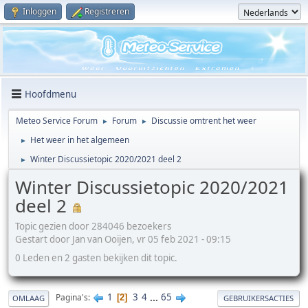
Inloggen
Registreren
Hoofdmenu
Meteo Service Forum
Forum
Discussie omtrent het weer
►
►
Het weer in het algemeen
►
Winter Discussietopic 2020/2021 deel 2
►
Winter Discussietopic 2020/2021
deel 2
Topic gezien door 284046 bezoekers
Gestart door Jan van Ooijen, vr 05 feb 2021 - 09:15
0 Leden en 2 gasten bekijken dit topic.
1
3
4
...
65
Pagina's
2
OMLAAG
GEBRUIKERSACTIES