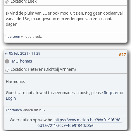
Location: Leek
Ik vind de pluim van EC er ook mooi uit zien, nog geen dooiaanval
vanaf de 13e, maar gewoon een verlenging van een x aantal
dagen
1 persoon
vindt dit leuk.
vr 05 feb 2021 - 11:29
#27
TMCThomas
Location: Heteren (Dichtbij Arnhem)
Harmonie:
Guests are not allowed to view images in posts, please
Register
or
Login
3 personen
vinden dit leuk.
Weerstation op wow-be:
https://wow.meteo.be/?id=019f6fd8-
6d1a-72f1-a6c9-46e9f84dc05e