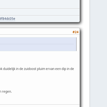
e9f84dc05e
#24
k duidelijk in de zuidoost pluim ervan een dip in de
n regen.