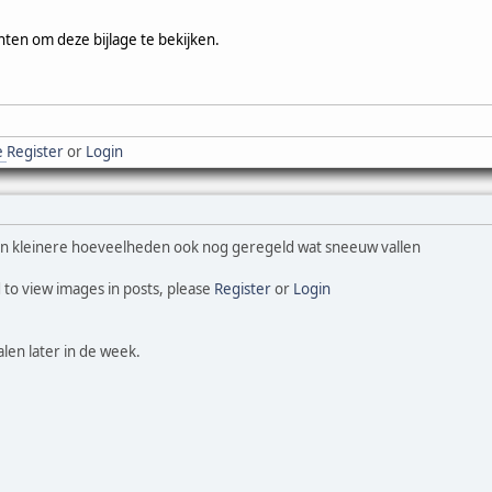
hten om deze bijlage te bekijken.
e
Register
or
Login
 in kleinere hoeveelheden ook nog geregeld wat sneeuw vallen
 to view images in posts, please
Register
or
Login
len later in de week.