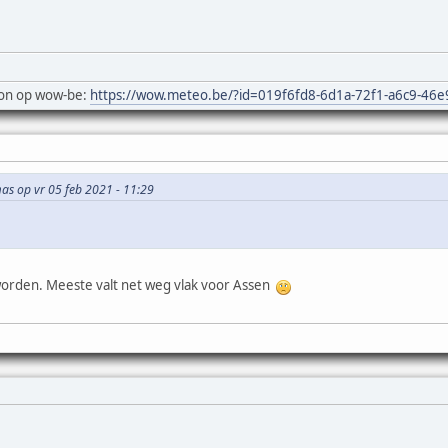
on op wow-be:
https://wow.meteo.be/?id=019f6fd8-6d1a-72f1-a6c9-46
as op vr 05 feb 2021 - 11:29
worden. Meeste valt net weg vlak voor Assen