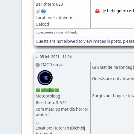
Berichten: 623
Je hebt geen rec
Location: ~zutphen~
Gelogd
5 personen
vinden dit leuk.
Guests are not allowed to view images in posts, pleas
vr 05 feb 2021 - 11:04
TMCThomas
GFS laat de na zondag
Guests are not allowed
Zorgt voor hogere tota
Meteoroloog
Berichten: 3.674
Kom maar op met die horror
winter!
Location: Heteren (Dichtbij
Arnhem)