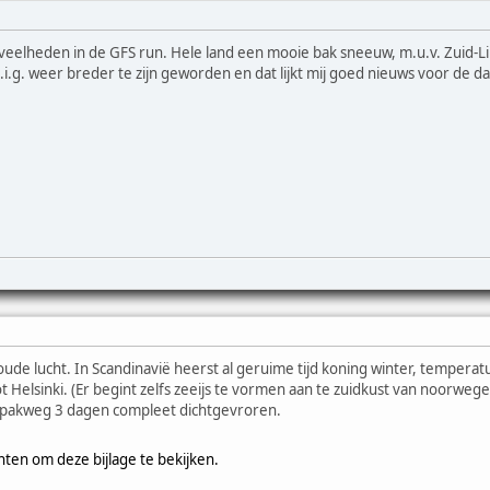
eveelheden in de GFS run. Hele land een mooie bak sneeuw, m.u.v. Zuid-
i.i.g. weer breder te zijn geworden en dat lijkt mij goed nieuws voor de
koude lucht. In Scandinavië heerst al geruime tijd koning winter, tempera
t Helsinki. (Er begint zelfs zeeijs te vormen aan te zuidkust van noorweg
in pakweg 3 dagen compleet dichtgevroren.
hten om deze bijlage te bekijken.