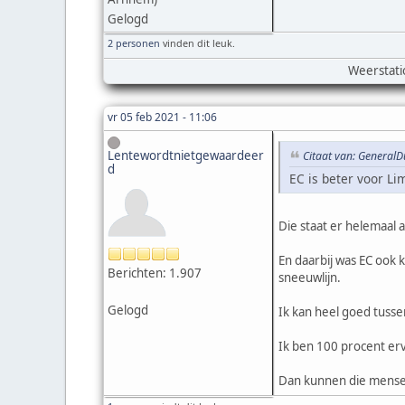
Gelogd
2 personen
vinden dit leuk.
Weerstati
vr 05 feb 2021 - 11:06
Lentewordtnietgewaardeer
Citaat van: GeneralD
d
EC is beter voor Li
Die staat er helemaal a
En daarbij was EC ook k
Berichten: 1.907
sneeuwlijn.
Gelogd
Ik kan heel goed tussen 
Ik ben 100 procent erv
Dan kunnen die mense