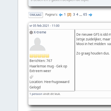
1
3
4
...
65
Pagina's
2
OMLAAG
vr 05 feb 2021 - 11:00
X-treme
De nieuwe GFS is idd m
Ietsje zuidelijker, ma
Mooi in het midden va
Zo graag houden dus.
Berichten: 767
Haarlemse mug - Gek op
Extreem weer
Location: Heerhugowaard
Gelogd
1 persoon
vindt dit leuk.