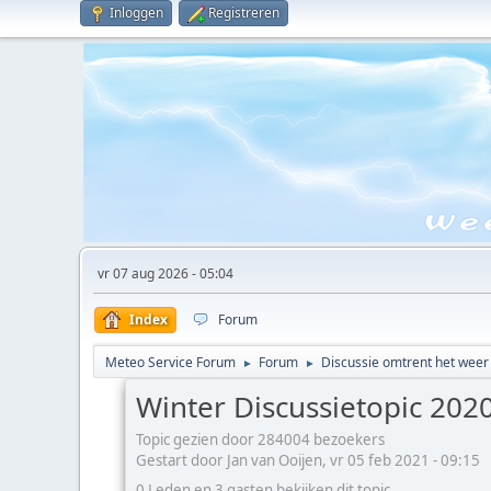
Inloggen
Registreren
vr 07 aug 2026 - 05:04
Index
Forum
Meteo Service Forum
Forum
Discussie omtrent het weer
►
►
Winter Discussietopic 202
Topic gezien door 284004 bezoekers
Gestart door Jan van Ooijen, vr 05 feb 2021 - 09:15
0 Leden en 3 gasten bekijken dit topic.