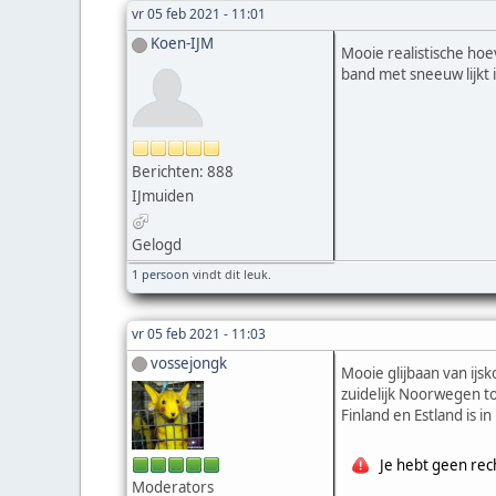
vr 05 feb 2021 - 11:01
Koen-IJM
Mooie realistische ho
band met sneeuw lijkt 
Berichten: 888
IJmuiden
Gelogd
1 persoon
vindt dit leuk.
vr 05 feb 2021 - 11:03
vossejongk
Mooie glijbaan van ijs
zuidelijk Noorwegen to
Finland en Estland is 
Je hebt geen rec
Moderators