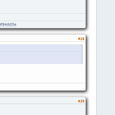
e9f84dc05e
#28
#29