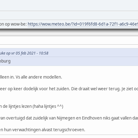
on op wow-be:
https://wow.meteo.be/?id=019f6fd8-6d1a-72f1-a6c9-46
uke op vr 05 feb 2021 - 10:58
mburg
lleen in. Vs alle andere modellen.
eer op keer dodelijk voor het zuiden. Die draait wel weer terug. Je ziet oo
de lijntjes lezen (haha lijntjes ^^)
an overtuigd dat zuidelijk van Nijmegen en Eindhoven niks gaat vallen da
n hun verwachtingen alvast terugschroeven.