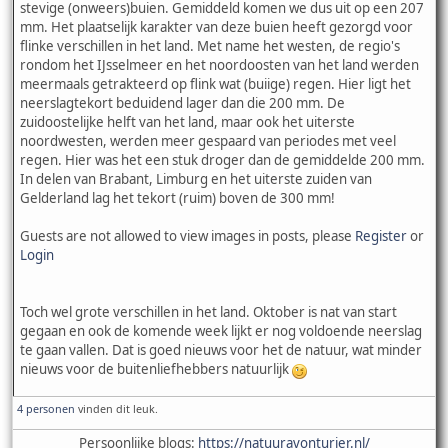
stevige (onweers)buien. Gemiddeld komen we dus uit op een 207
mm. Het plaatselijk karakter van deze buien heeft gezorgd voor
flinke verschillen in het land. Met name het westen, de regio's
rondom het IJsselmeer en het noordoosten van het land werden
meermaals getrakteerd op flink wat (buiige) regen. Hier ligt het
neerslagtekort beduidend lager dan die 200 mm. De
zuidoostelijke helft van het land, maar ook het uiterste
noordwesten, werden meer gespaard van periodes met veel
regen. Hier was het een stuk droger dan de gemiddelde 200 mm.
In delen van Brabant, Limburg en het uiterste zuiden van
Gelderland lag het tekort (ruim) boven de 300 mm!
Guests are not allowed to view images in posts, please
Register
or
Login
Toch wel grote verschillen in het land. Oktober is nat van start
gegaan en ook de komende week lijkt er nog voldoende neerslag
te gaan vallen. Dat is goed nieuws voor het de natuur, wat minder
nieuws voor de buitenliefhebbers natuurlijk
4 personen
vinden dit leuk.
Persoonlijke blogs:
https://natuuravonturier.nl/