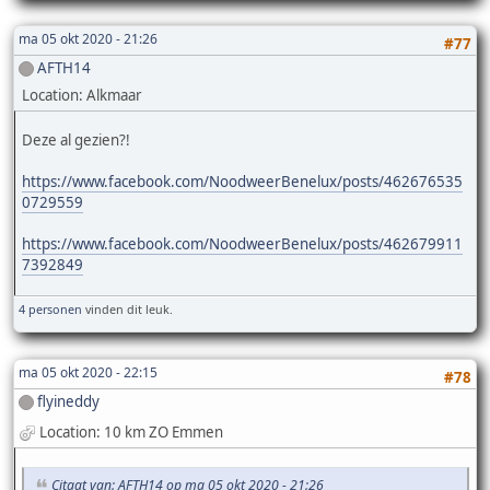
ma 05 okt 2020 - 21:26
#77
AFTH14
Location: Alkmaar
Deze al gezien?!
https://www.facebook.com/NoodweerBenelux/posts/462676535
0729559
https://www.facebook.com/NoodweerBenelux/posts/462679911
7392849
4 personen
vinden dit leuk.
ma 05 okt 2020 - 22:15
#78
flyineddy
Location: 10 km ZO Emmen
Citaat van: AFTH14 op ma 05 okt 2020 - 21:26