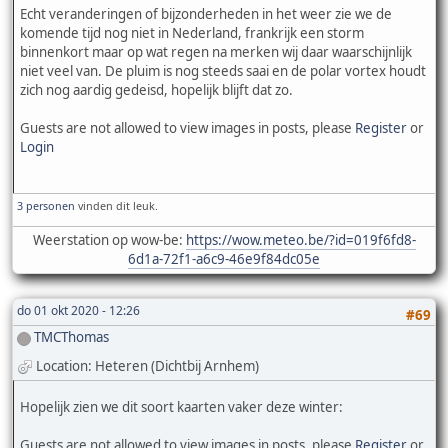
Echt veranderingen of bijzonderheden in het weer zie we de
komende tijd nog niet in Nederland, frankrijk een storm
binnenkort maar op wat regen na merken wij daar waarschijnlijk
niet veel van. De pluim is nog steeds saai en de polar vortex houdt
zich nog aardig gedeisd, hopelijk blijft dat zo.
Guests are not allowed to view images in posts, please
Register
or
Login
3 personen
vinden dit leuk.
Weerstation op wow-be:
https://wow.meteo.be/?id=019f6fd8-
6d1a-72f1-a6c9-46e9f84dc05e
do 01 okt 2020 - 12:26
#69
TMCThomas
Location: Heteren (Dichtbij Arnhem)
Hopelijk zien we dit soort kaarten vaker deze winter:
Guests are not allowed to view images in posts, please
Register
or