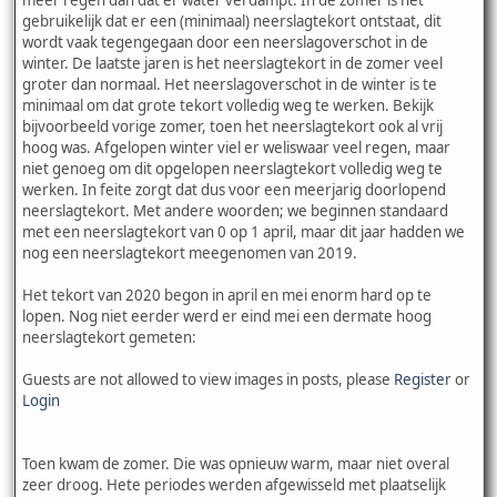
gebruikelijk dat er een (minimaal) neerslagtekort ontstaat, dit
wordt vaak tegengegaan door een neerslagoverschot in de
winter. De laatste jaren is het neerslagtekort in de zomer veel
groter dan normaal. Het neerslagoverschot in de winter is te
minimaal om dat grote tekort volledig weg te werken. Bekijk
bijvoorbeeld vorige zomer, toen het neerslagtekort ook al vrij
hoog was. Afgelopen winter viel er weliswaar veel regen, maar
niet genoeg om dit opgelopen neerslagtekort volledig weg te
werken. In feite zorgt dat dus voor een meerjarig doorlopend
neerslagtekort. Met andere woorden; we beginnen standaard
met een neerslagtekort van 0 op 1 april, maar dit jaar hadden we
nog een neerslagtekort meegenomen van 2019.
Het tekort van 2020 begon in april en mei enorm hard op te
lopen. Nog niet eerder werd er eind mei een dermate hoog
neerslagtekort gemeten:
Guests are not allowed to view images in posts, please
Register
or
Login
Toen kwam de zomer. Die was opnieuw warm, maar niet overal
zeer droog. Hete periodes werden afgewisseld met plaatselijk