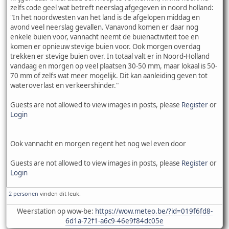
zelfs code geel wat betreft neerslag afgegeven in noord holland:
"In het noordwesten van het land is de afgelopen middag en
avond veel neerslag gevallen. Vanavond komen er daar nog
enkele buien voor, vannacht neemt de buienactiviteit toe en
komen er opnieuw stevige buien voor. Ook morgen overdag
trekken er stevige buien over. In totaal valt er in Noord-Holland
vandaag en morgen op veel plaatsen 30-50 mm, maar lokaal is 50-
70 mm of zelfs wat meer mogelijk. Dit kan aanleiding geven tot
wateroverlast en verkeershinder."
Guests are not allowed to view images in posts, please
Register
or
Login
Ook vannacht en morgen regent het nog wel even door
Guests are not allowed to view images in posts, please
Register
or
Login
2 personen
vinden dit leuk.
Weerstation op wow-be:
https://wow.meteo.be/?id=019f6fd8-
6d1a-72f1-a6c9-46e9f84dc05e