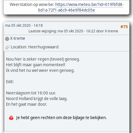
Weerstation op wow-be:
https://wow.meteo.be/?id=019f6fd8-
6d1a-72f1-a6c9-46e9f84dc05e
ma 05 okt 2020 - 14:18
#75
Laatste wijziging
: ma 05 okt 2020 - 16:22 door X-treme
X-treme
Location: Heerhugowaard
Nou hier is zeker regen (teveel) genoeg.
Het blijft maar gaan momenteel!
Ik vind het nu wel weer even genoeg.
Edit:
Neerslagsom tot 16:00 uur.
Noord Holland krijgt de volle laag.
En het gaat maar door.
Je hebt geen rechten om deze bijlage te bekijken.