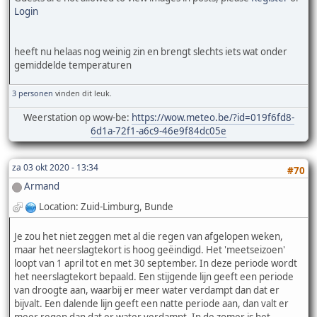
Login
heeft nu helaas nog weinig zin en brengt slechts iets wat onder
gemiddelde temperaturen
3 personen
vinden dit leuk.
Weerstation op wow-be:
https://wow.meteo.be/?id=019f6fd8-
6d1a-72f1-a6c9-46e9f84dc05e
za 03 okt 2020 - 13:34
#70
Armand
Location: Zuid-Limburg, Bunde
Je zou het niet zeggen met al die regen van afgelopen weken,
maar het neerslagtekort is hoog geëindigd. Het 'meetseizoen'
loopt van 1 april tot en met 30 september. In deze periode wordt
het neerslagtekort bepaald. Een stijgende lijn geeft een periode
van droogte aan, waarbij er meer water verdampt dan dat er
bijvalt. Een dalende lijn geeft een natte periode aan, dan valt er
meer regen dan dat er water verdampt. In de zomer is het