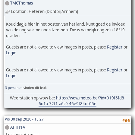
TMCThomas
Location: Heteren (Dichtbij Arnhem)
Koud dagje hier in het oosten van het land, kunt goed de invloed
van de nog warme noordzee zien. Die is namelijk nog zo'n 18/19
graden
Guests are not allowed to view images in posts, please
Register
or
Login
Guests are not allowed to view images in posts, please
Register
or
Login
3 personen
vinden dit leuk.
Weerstation op wow-be:
https://wow.meteo.be/?id=019f6fd8-
6d1a-72f1-a6c9-46e9f84dc05e
wo 30 sep 2020 - 18:27
#66
AFTH14
Location: Alkmaar