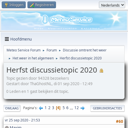
Inloggen
Registreren
Hoofdmenu
Meteo Service Forum
Forum
Discussie omtrent het weer
►
►
Het weer in het algemeen
Herfst discussietopic 2020
►
►
Herfst discussietopic 2020
Topic gezien door 94328 bezoekers
Gestart door ThaGhostNL, di 01 sep 2020 - 12:49
0 Leden en 1 gast bekijken dit topic.
1
2
3
5
6
...
12
Pagina's
4
OMLAAG
GEBRUIKERSACTIES
vr 25 sep 2020 - 21:53
#60
Maxim