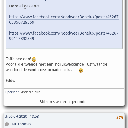
Deze al gezien?!
https://www.facebook.com/NoodweerBenelux/posts/46267
65350729559
https://www.facebook.com/NoodweerBenelux/posts/46267
99117392849
Toffe beelden!
Vooral die tweede met een indrukwekkende "lus" waar de
wallcloud de windhoos/tornado in draait.
Eddy.
1 persoon
vindt dit leuk.
Bliksems wat een gedonder.
di 06 okt 2020 - 13:53
#79
TMCThomas