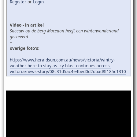
Register
or
Login
Video - in artikel
Sneeuw op de berg Macedon heeft een winterwonderland
gecreëerd
+
overige foto's:
https://www.heraldsun.com.au/news/victoria/wintry-
weather-here-to-stay-as-icy-blast-continues-across-
victoria/news-story/08c31d5ac4e4bed0d2dbad8f185c1310