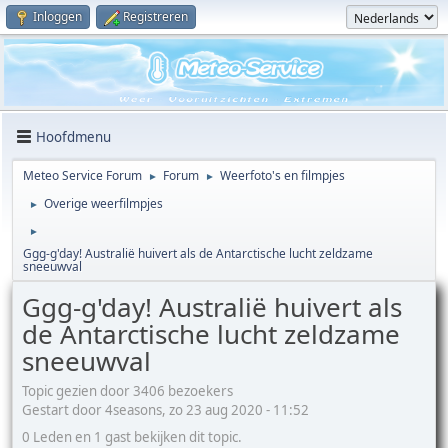
Inloggen
Registreren
Hoofdmenu
Meteo Service Forum
Forum
Weerfoto's en filmpjes
►
►
Overige weerfilmpjes
►
►
Ggg-g'day! Australië huivert als de Antarctische lucht zeldzame
sneeuwval
Ggg-g'day! Australië huivert als
de Antarctische lucht zeldzame
sneeuwval
Topic gezien door 3406 bezoekers
Gestart door 4seasons, zo 23 aug 2020 - 11:52
0 Leden en 1 gast bekijken dit topic.