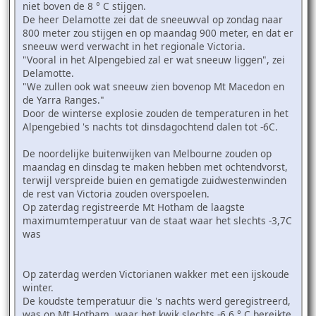
niet boven de 8 ° C stijgen.
De heer Delamotte zei dat de sneeuwval op zondag naar
800 meter zou stijgen en op maandag 900 meter, en dat er
sneeuw werd verwacht in het regionale Victoria.
"Vooral in het Alpengebied zal er wat sneeuw liggen", zei
Delamotte.
"We zullen ook wat sneeuw zien bovenop Mt Macedon en
de Yarra Ranges."
Door de winterse explosie zouden de temperaturen in het
Alpengebied 's nachts tot dinsdagochtend dalen tot -6C.
De noordelijke buitenwijken van Melbourne zouden op
maandag en dinsdag te maken hebben met ochtendvorst,
terwijl verspreide buien en gematigde zuidwestenwinden
de rest van Victoria zouden overspoelen.
Op zaterdag registreerde Mt Hotham de laagste
maximumtemperatuur van de staat waar het slechts -3,7C
was
Op zaterdag werden Victorianen wakker met een ijskoude
winter.
De koudste temperatuur die 's nachts werd geregistreerd,
was op Mt Hotham, waar het kwik slechts -6,6 ° C bereikte