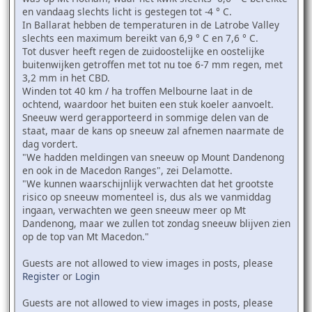
en vandaag slechts licht is gestegen tot -4 ° C.
In Ballarat hebben de temperaturen in de Latrobe Valley
slechts een maximum bereikt van 6,9 ° C en 7,6 ° C.
Tot dusver heeft regen de zuidoostelijke en oostelijke
buitenwijken getroffen met tot nu toe 6-7 mm regen, met
3,2 mm in het CBD.
Winden tot 40 km / ha troffen Melbourne laat in de
ochtend, waardoor het buiten een stuk koeler aanvoelt.
Sneeuw werd gerapporteerd in sommige delen van de
staat, maar de kans op sneeuw zal afnemen naarmate de
dag vordert.
"We hadden meldingen van sneeuw op Mount Dandenong
en ook in de Macedon Ranges", zei Delamotte.
"We kunnen waarschijnlijk verwachten dat het grootste
risico op sneeuw momenteel is, dus als we vanmiddag
ingaan, verwachten we geen sneeuw meer op Mt
Dandenong, maar we zullen tot zondag sneeuw blijven zien
op de top van Mt Macedon."
Guests are not allowed to view images in posts, please
Register
or
Login
Guests are not allowed to view images in posts, please