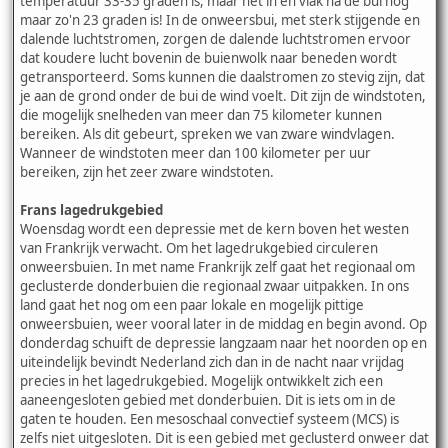
temperatuur 33-35 graden is, maar het in en vlak na de bui nog
maar zo'n 23 graden is! In de onweersbui, met sterk stijgende en
dalende luchtstromen, zorgen de dalende luchtstromen ervoor
dat koudere lucht bovenin de buienwolk naar beneden wordt
getransporteerd. Soms kunnen die daalstromen zo stevig zijn, dat
je aan de grond onder de bui de wind voelt. Dit zijn de windstoten,
die mogelijk snelheden van meer dan 75 kilometer kunnen
bereiken. Als dit gebeurt, spreken we van zware windvlagen.
Wanneer de windstoten meer dan 100 kilometer per uur
bereiken, zijn het zeer zware windstoten.
Frans lagedrukgebied
Woensdag wordt een depressie met de kern boven het westen
van Frankrijk verwacht. Om het lagedrukgebied circuleren
onweersbuien. In met name Frankrijk zelf gaat het regionaal om
geclusterde donderbuien die regionaal zwaar uitpakken. In ons
land gaat het nog om een paar lokale en mogelijk pittige
onweersbuien, weer vooral later in de middag en begin avond. Op
donderdag schuift de depressie langzaam naar het noorden op en
uiteindelijk bevindt Nederland zich dan in de nacht naar vrijdag
precies in het lagedrukgebied. Mogelijk ontwikkelt zich een
aaneengesloten gebied met donderbuien. Dit is iets om in de
gaten te houden. Een mesoschaal convectief systeem (MCS) is
zelfs niet uitgesloten. Dit is een gebied met geclusterd onweer dat