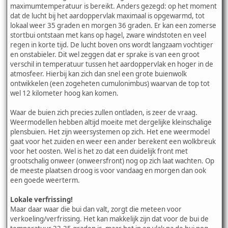
maximumtemperatuur is bereikt. Anders gezegd: op het moment
dat de lucht bij het aardoppervlak maximaal is opgewarmd, tot
lokaal weer 35 graden en morgen 36 graden. Er kan een zomerse
stortbui ontstaan met kans op hagel, zware windstoten en veel
regen in korte tijd. De lucht boven ons wordt langzaam vochtiger
en onstabieler. Dit wel zeggen dat er sprake is van een groot
verschil in temperatuur tussen het aardoppervlak en hoger in de
atmosfeer. Hierbij kan zich dan snel een grote buienwolk
ontwikkelen (een zogeheten cumulonimbus) waarvan de top tot
wel 12 kilometer hoog kan komen.
Waar de buien zich precies zullen ontladen, is zeer de vraag.
Weermodellen hebben altijd moeite met dergelijke kleinschalige
plensbuien. Het zijn weersystemen op zich. Het ene weermodel
gaat voor het zuiden en weer een ander berekent een wolkbreuk
voor het oosten. Wel is het zo dat een duidelijk front met
grootschalig onweer (onweersfront) nog op zich laat wachten. Op
de meeste plaatsen droog is voor vandaag en morgen dan ook
een goede weerterm.
Lokale verfrissing!
Maar daar waar die bui dan valt, zorgt die meteen voor
verkoeling/verfrissing. Het kan makkelijk zijn dat voor de bui de