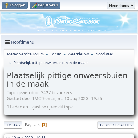
Inloggen
Registreren
Hoofdmenu
Meteo Service Forum
Forum
Weernieuws
Noodweer
►
►
►
Plaatselijk pittige onweersbuien in de maak
►
Plaatselijk pittige onweersbuien
in de maak
Topic gezien door 3427 bezoekers
Gestart door TMCThomas, ma 10 aug 2020 - 19:55
0 Leden en 1 gast bekijken dit topic.
Pagina's
1
OMLAAG
GEBRUIKERSACTIES
ma 10 aug 2020 - 19:55