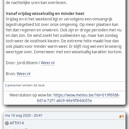
de nachtelijke uren kan overleven.
Vanaf vrijdag wisselvallig en minder heet
Vrijdag en in het weekend ligt er vervolgens een omvangrijk
lagedrukgebied tot over onze omgeving. Op meer plaatsen kan
het dan regenen en onweren. Ook zijn er droge perioden met nu
en dan zon. De wind zoekt het zuidwesten op, maar kan zondag
toch weer de oosthoek kiezen. De extreme hitte maakt hoe dan
ook plaats voor minder warm weer. Er blijft nog wel een broeierig
weertype over. Zomerweer met een wisselvallig karakter kortom.
Door: Jordi Bloem /
Weer.nl
Bron:
Weer.nl
2 personen
vinden dit leuk.
Weerstation op wow-be:
https://wow.meteo.be/?id=019f6fd8-
6d1a-72f1-a6c9-46e9f84dc05e
ma 10 aug 2020 - 20:41
#1
AFTH14