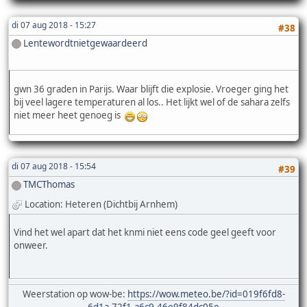
di 07 aug 2018 - 15:27
#38
Lentewordtnietgewaardeerd
gwn 36 graden in Parijs. Waar blijft die explosie. Vroeger ging het
bij veel lagere temperaturen al los.. Het lijkt wel of de sahara zelfs
niet meer heet genoeg is
di 07 aug 2018 - 15:54
#39
TMCThomas
Location: Heteren (Dichtbij Arnhem)
Vind het wel apart dat het knmi niet eens code geel geeft voor
onweer.
Weerstation op wow-be:
https://wow.meteo.be/?id=019f6fd8-
6d1a-72f1-a6c9-46e9f84dc05e