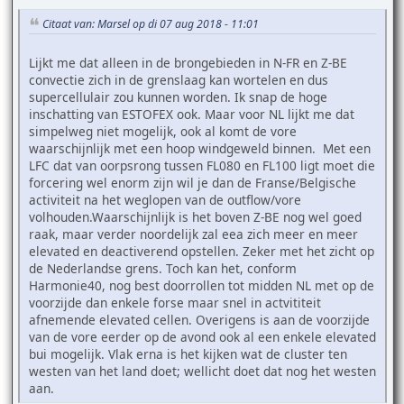
Citaat van: Marsel op di 07 aug 2018 - 11:01
Lijkt me dat alleen in de brongebieden in N-FR en Z-BE
convectie zich in de grenslaag kan wortelen en dus
supercellulair zou kunnen worden. Ik snap de hoge
inschatting van ESTOFEX ook. Maar voor NL lijkt me dat
simpelweg niet mogelijk, ook al komt de vore
waarschijnlijk met een hoop windgeweld binnen. Met een
LFC dat van oorpsrong tussen FL080 en FL100 ligt moet die
forcering wel enorm zijn wil je dan de Franse/Belgische
activiteit na het weglopen van de outflow/vore
volhouden.Waarschijnlijk is het boven Z-BE nog wel goed
raak, maar verder noordelijk zal eea zich meer en meer
elevated en deactiverend opstellen. Zeker met het zicht op
de Nederlandse grens. Toch kan het, conform
Harmonie40, nog best doorrollen tot midden NL met op de
voorzijde dan enkele forse maar snel in actvititeit
afnemende elevated cellen. Overigens is aan de voorzijde
van de vore eerder op de avond ook al een enkele elevated
bui mogelijk. Vlak erna is het kijken wat de cluster ten
westen van het land doet; wellicht doet dat nog het westen
aan.