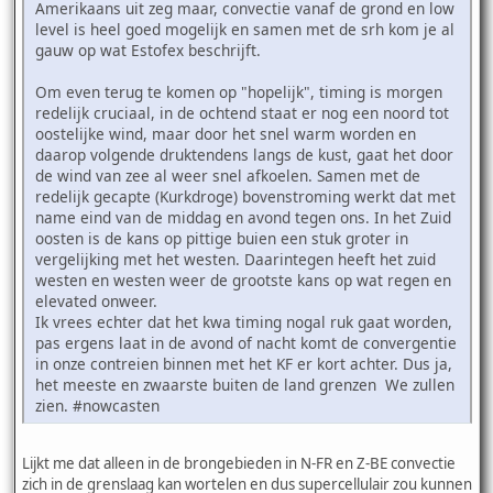
Amerikaans uit zeg maar, convectie vanaf de grond en low
level is heel goed mogelijk en samen met de srh kom je al
gauw op wat Estofex beschrijft.
Om even terug te komen op "hopelijk", timing is morgen
redelijk cruciaal, in de ochtend staat er nog een noord tot
oostelijke wind, maar door het snel warm worden en
daarop volgende druktendens langs de kust, gaat het door
de wind van zee al weer snel afkoelen. Samen met de
redelijk gecapte (Kurkdroge) bovenstroming werkt dat met
name eind van de middag en avond tegen ons. In het Zuid
oosten is de kans op pittige buien een stuk groter in
vergelijking met het westen. Daarintegen heeft het zuid
westen en westen weer de grootste kans op wat regen en
elevated onweer.
Ik vrees echter dat het kwa timing nogal ruk gaat worden,
pas ergens laat in de avond of nacht komt de convergentie
in onze contreien binnen met het KF er kort achter. Dus ja,
het meeste en zwaarste buiten de land grenzen We zullen
zien. #nowcasten
Lijkt me dat alleen in de brongebieden in N-FR en Z-BE convectie
zich in de grenslaag kan wortelen en dus supercellulair zou kunnen