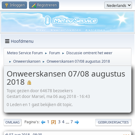
Inloggen
Registreren
Hoofdmenu
Meteo Service Forum
Forum
Discussie omtrent het weer
►
►
Onweerskansen
Onweerskansen 07/08 augustus 2018
►
►
Onweerskansen 07/08 augustus
2018
Topic gezien door 64678 bezoekers
Gestart door Marsel, ma 06 aug 2018 - 16:43
0 Leden en 1 gast bekijken dit topic.
1
3
4
...
7
Pagina's
2
OMLAAG
GEBRUIKERSACTIES
di 07 aug 2018 - 08:35