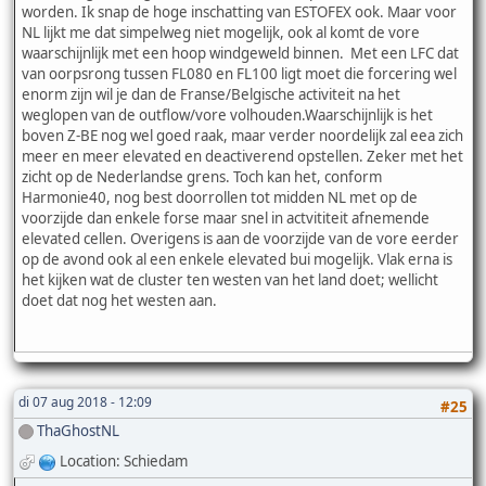
worden. Ik snap de hoge inschatting van ESTOFEX ook. Maar voor
NL lijkt me dat simpelweg niet mogelijk, ook al komt de vore
waarschijnlijk met een hoop windgeweld binnen. Met een LFC dat
van oorpsrong tussen FL080 en FL100 ligt moet die forcering wel
enorm zijn wil je dan de Franse/Belgische activiteit na het
weglopen van de outflow/vore volhouden.Waarschijnlijk is het
boven Z-BE nog wel goed raak, maar verder noordelijk zal eea zich
meer en meer elevated en deactiverend opstellen. Zeker met het
zicht op de Nederlandse grens. Toch kan het, conform
Harmonie40, nog best doorrollen tot midden NL met op de
voorzijde dan enkele forse maar snel in actvititeit afnemende
elevated cellen. Overigens is aan de voorzijde van de vore eerder
op de avond ook al een enkele elevated bui mogelijk. Vlak erna is
het kijken wat de cluster ten westen van het land doet; wellicht
doet dat nog het westen aan.
di 07 aug 2018 - 12:09
#25
ThaGhostNL
Location: Schiedam