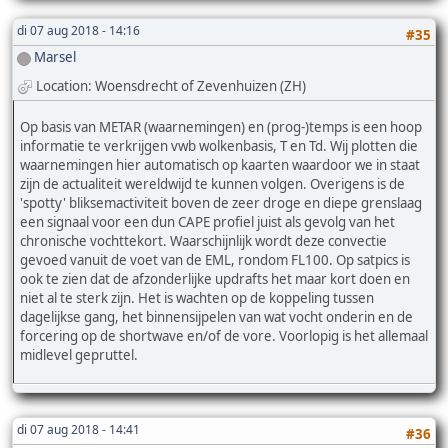
di 07 aug 2018 - 14:16
#35
Marsel
Location: Woensdrecht of Zevenhuizen (ZH)
Op basis van METAR (waarnemingen) en (prog-)temps is een hoop
informatie te verkrijgen vwb wolkenbasis, T en Td. Wij plotten die
waarnemingen hier automatisch op kaarten waardoor we in staat
zijn de actualiteit wereldwijd te kunnen volgen. Overigens is de
'spotty' bliksemactiviteit boven de zeer droge en diepe grenslaag
een signaal voor een dun CAPE profiel juist als gevolg van het
chronische vochttekort. Waarschijnlijk wordt deze convectie
gevoed vanuit de voet van de EML, rondom FL100. Op satpics is
ook te zien dat de afzonderlijke updrafts het maar kort doen en
niet al te sterk zijn. Het is wachten op de koppeling tussen
dagelijkse gang, het binnensijpelen van wat vocht onderin en de
forcering op de shortwave en/of de vore. Voorlopig is het allemaal
midlevel gepruttel.
di 07 aug 2018 - 14:41
#36