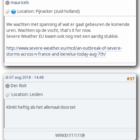
mauriceb
Location: Pijnacker (zuid-holland)
We wachten met spanning af wat er gaat gebeuren de komende
uren. Wachten op de vocht, that's it for now.
Severe Weather EU kwam ook nog met een aardig stukkie.
http://www.severe-weather.eu/mcd/an-outbreak-of-severe-
storms-across-n-france-and-benelux-today-aug-7th/
di 07 aug 2018 - 14:48
#37
Der RoX
Location: Leiden
Klinkt heftig als het allemaal doorzet
WiNtEr!!11!1!@