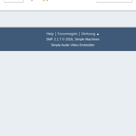
|
|
Help
Forumregels
Omhoog ▲
,
SMF 2.1.7 © 2026
Simple Machines
Simple Audio Video Embedder