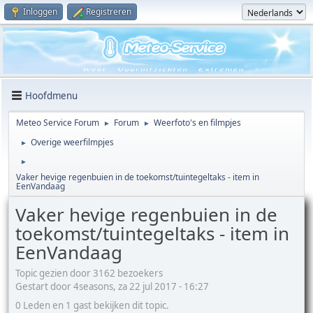
Inloggen
Registreren
Hoofdmenu
Meteo Service Forum
Forum
Weerfoto's en filmpjes
►
►
Overige weerfilmpjes
►
►
Vaker hevige regenbuien in de toekomst/tuintegeltaks - item in
EenVandaag
Vaker hevige regenbuien in de
toekomst/tuintegeltaks - item in
EenVandaag
Topic gezien door 3162 bezoekers
Gestart door 4seasons, za 22 jul 2017 - 16:27
0 Leden en 1 gast bekijken dit topic.