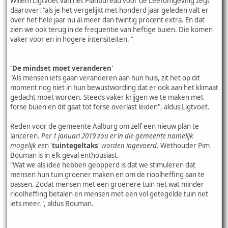
Willem Ligtvoet van het Planbureau voor de Leefomgeving zegt
daarover: "als je het vergelijkt met honderd jaar geleden valt er
over het hele jaar nu al meer dan twintig procent extra. En dat
zien we ook terug in de frequentie van heftige buien. Die komen
vaker voor en in hogere intensiteiten. "
'De mindset moet veranderen'
"Als mensen iets gaan veranderen aan hun huis, zit het op dit
moment nog niet in hun bewustwording dat er ook aan het klimaat
gedacht moet worden. Steeds vaker krijgen we te maken met
forse buien en dit gaat tot forse overlast leiden", aldus Ligtvoet.
Reden voor de gemeente Aalburg om zelf een nieuw plan te
lanceren.
Per 1 januari 2019 zou er in die gemeente namelijk
mogelijk ee
n '
tuintegeltaks
'
worden ingevoerd
. Wethouder Pim
Bouman is in elk geval enthousiast.
"Wat we als idee hebben geopperd is dat we stimuleren dat
mensen hun tuin groener maken en om de rioolheffing aan te
passen. Zodat mensen met een groenere tuin net wat minder
rioolheffing betalen en mensen met een vol getegelde tuin net
iets meer.", aldus Bouman.