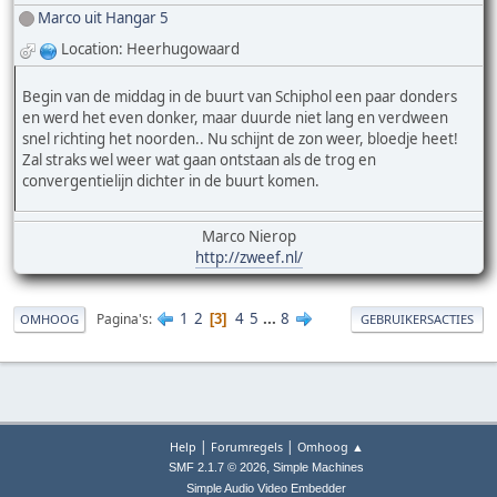
Marco uit Hangar 5
Location: Heerhugowaard
Begin van de middag in de buurt van Schiphol een paar donders
en werd het even donker, maar duurde niet lang en verdween
snel richting het noorden.. Nu schijnt de zon weer, bloedje heet!
Zal straks wel weer wat gaan ontstaan als de trog en
convergentielijn dichter in de buurt komen.
Marco Nierop
http://zweef.nl/
1
2
4
5
...
8
Pagina's
3
OMHOOG
GEBRUIKERSACTIES
|
|
Help
Forumregels
Omhoog ▲
,
SMF 2.1.7 © 2026
Simple Machines
Simple Audio Video Embedder