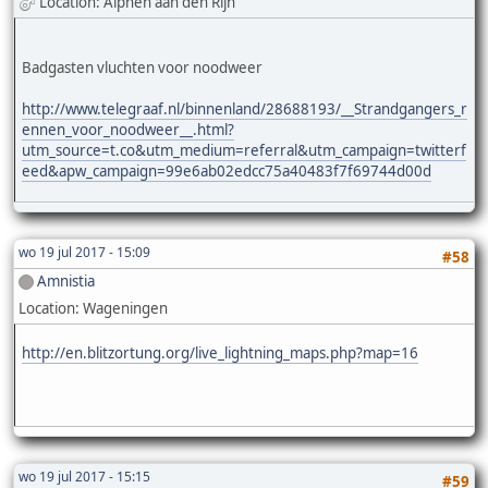
Location: Alphen aan den Rijn
Badgasten vluchten voor noodweer
http://www.telegraaf.nl/binnenland/28688193/__Strandgangers_r
ennen_voor_noodweer__.html?
utm_source=t.co&utm_medium=referral&utm_campaign=twitterf
eed&apw_campaign=99e6ab02edcc75a40483f7f69744d00d
wo 19 jul 2017 - 15:09
#58
Amnistia
Location: Wageningen
http://en.blitzortung.org/live_lightning_maps.php?map=16
wo 19 jul 2017 - 15:15
#59