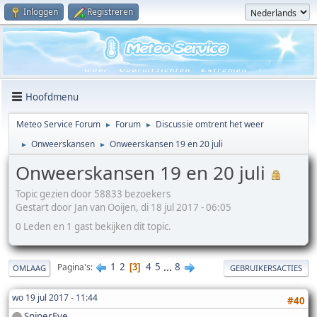
Inloggen
Registreren
Hoofdmenu
Meteo Service Forum
Forum
Discussie omtrent het weer
►
►
Onweerskansen
Onweerskansen 19 en 20 juli
►
►
Onweerskansen 19 en 20 juli
Topic gezien door 58833 bezoekers
Gestart door Jan van Ooijen, di 18 jul 2017 - 06:05
0 Leden en 1 gast bekijken dit topic.
1
2
4
5
...
8
Pagina's
3
OMLAAG
GEBRUIKERSACTIES
wo 19 jul 2017 - 11:44
#40
SniperEye