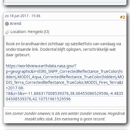
zo 18 jun 2017 - 15:36
#2
Arend
Location: Hengelo (O)
Rook en brandhaarden zichtbaar op satellietfoto van vandaag via
onderstaande link. Dodental blijft oplopen, verschrikkelijk wat
daar gebeurt.
https://worldview.earthdata.nasa.gov/?
p=geographic&l=VIIRS_SNPP_CorrectedReflectance_TrueColor(hi
dden),MODIS_Aqua_CorrectedReflectance_TrueColor(hidden),MO
DIS_Terra_CorrectedReflectance_TrueColor,MODIS_Fires_Terra&t
=2017-06-
18&z=3&v=-11.866317008539376,38.06455086529596,-4.4835
04508539376,42.10751961529596
Een zomer zonder onweer, is als een winter zonder sneeuw. Hogedruk
maakt alles stuk. Een evenaring is geen record.