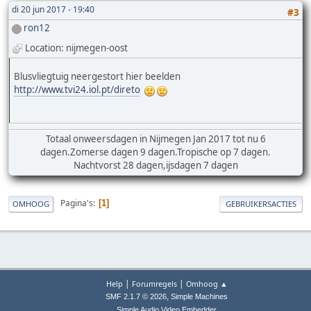
di 20 jun 2017 - 19:40
#3
ron12
Location: nijmegen-oost
Blusvliegtuig neergestort hier beelden
http://www.tvi24.iol.pt/direto
Totaal onweersdagen in Nijmegen Jan 2017 tot nu 6
dagen.Zomerse dagen 9 dagen.Tropische op 7 dagen.
Nachtvorst 28 dagen,ijsdagen 7 dagen
Pagina's
1
OMHOOG
GEBRUIKERSACTIES
|
|
Help
Forumregels
Omhoog ▲
,
SMF 2.1.7 © 2026
Simple Machines
Simple Audio Video Embedder