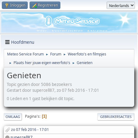
Inloggen
Registreren
Hoofdmenu
Meteo Service Forum
Forum
Weerfoto's en filmpjes
►
►
Plaats hier jouw eigen weerfoto's
Genieten
►
►
Genieten
Topic gezien door 5086 bezoekers
Gestart door supercell87, zo 07 feb 2016 - 17:01
0 Leden en 1 gast bekijken dit topic.
Pagina's
1
OMLAAG
GEBRUIKERSACTIES
zo 07 feb 2016 - 17:01
supercell87