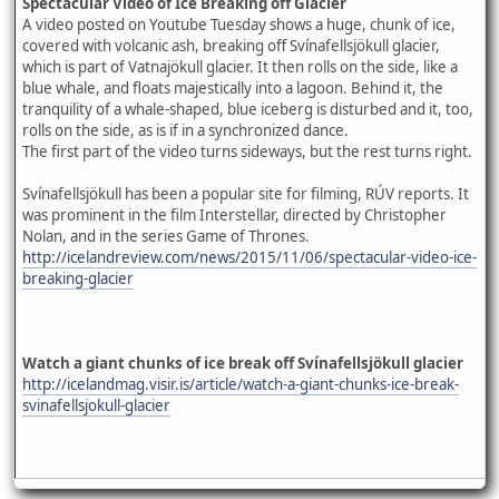
Spectacular Video of Ice Breaking off Glacier
A video posted on Youtube Tuesday shows a huge, chunk of ice,
covered with volcanic ash, breaking off Svínafellsjökull glacier,
which is part of Vatnajökull glacier. It then rolls on the side, like a
blue whale, and floats majestically into a lagoon. Behind it, the
tranquility of a whale-shaped, blue iceberg is disturbed and it, too,
rolls on the side, as is if in a synchronized dance.
The first part of the video turns sideways, but the rest turns right.
Svínafellsjökull has been a popular site for filming, RÚV reports. It
was prominent in the film Interstellar, directed by Christopher
Nolan, and in the series Game of Thrones.
http://icelandreview.com/news/2015/11/06/spectacular-video-ice-
breaking-glacier
Watch a giant chunks of ice break off Svínafellsjökull glacier
http://icelandmag.visir.is/article/watch-a-giant-chunks-ice-break-
svinafellsjokull-glacier