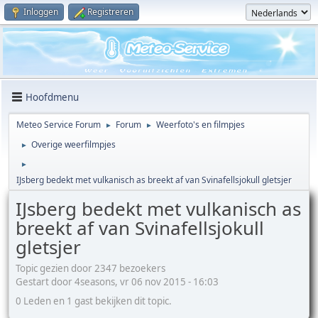
Inloggen
Registreren
Hoofdmenu
Meteo Service Forum
Forum
Weerfoto's en filmpjes
►
►
Overige weerfilmpjes
►
►
IJsberg bedekt met vulkanisch as breekt af van Svinafellsjokull gletsjer
IJsberg bedekt met vulkanisch as
breekt af van Svinafellsjokull
gletsjer
Topic gezien door 2347 bezoekers
Gestart door 4seasons, vr 06 nov 2015 - 16:03
0 Leden en 1 gast bekijken dit topic.