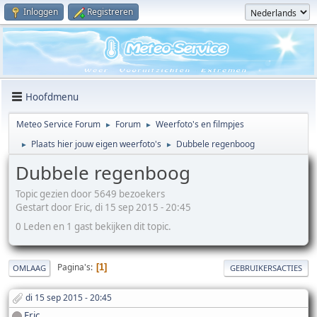
Inloggen
Registreren
Hoofdmenu
Meteo Service Forum
Forum
Weerfoto's en filmpjes
►
►
Plaats hier jouw eigen weerfoto's
Dubbele regenboog
►
►
Dubbele regenboog
Topic gezien door 5649 bezoekers
Gestart door Eric, di 15 sep 2015 - 20:45
0 Leden en 1 gast bekijken dit topic.
Pagina's
1
OMLAAG
GEBRUIKERSACTIES
di 15 sep 2015 - 20:45
Eric