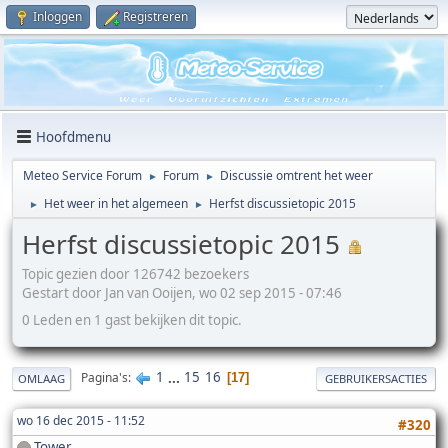
Inloggen
Registreren
Hoofdmenu
Meteo Service Forum
Forum
Discussie omtrent het weer
►
►
Het weer in het algemeen
Herfst discussietopic 2015
►
►
Herfst discussietopic 2015
Topic gezien door 126742 bezoekers
Gestart door Jan van Ooijen, wo 02 sep 2015 - 07:46
0 Leden en 1 gast bekijken dit topic.
1
...
15
16
Pagina's
17
OMLAAG
GEBRUIKERSACTIES
wo 16 dec 2015 - 11:52
#320
Tower