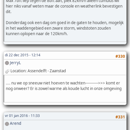
Max 7bft liep tegen de 8bft aan, piek 82km/h alleen cumulus wil
hier niks vanaf weten maar de console en weatherlink bevestigen
dit.
Donderdag ook een dag om goed in de gaten te houden, mogelijk
in het waddengebied een zware storm, windstoten zouden
kunnen oplopen naar de 120km/h.
di 22 dec 2015 - 12:14
#330
JerryL
Location: Assendelft - Zaanstad
.... nu we op sneeuw niet hoeven te wachten----------->>> komt er
nog onweer? Er is zowel warme als koude lucht in onze omgeving
vr 01 jan 2016 - 11:33
#331
Arend