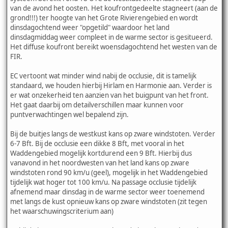
van de avond het oosten. Het koufrontgedeelte stagneert (aan de
grond!!!) ter hoogte van het Grote Rivierengebied en wordt
dinsdagochtend weer "opgetild" waardoor het land
dinsdagmiddag weer compleet in de warme sector is gesitueerd.
Het diffuse koufront bereikt woensdagochtend het westen van de
FIR.
EC vertoont wat minder wind nabij de occlusie, dit is tamelijk
standaard, we houden hierbij Hirlam en Harmonie aan. Verder is
er wat onzekerheid ten aanzien van het buigpunt van het front.
Het gaat daarbij om detailverschillen maar kunnen voor
puntverwachtingen wel bepalend zijn.
Bij de buitjes langs de westkust kans op zware windstoten. Verder
6-7 Bft. Bij de occlusie een dikke 8 Bft, met vooral in het
Waddengebied mogelijk kortdurend een 9 Bft. Hierbij dus
vanavond in het noordwesten van het land kans op zware
windstoten rond 90 km/u (geel), mogelijk in het Waddengebied
tijdelijk wat hoger tot 100 km/u. Na passage occlusie tijdelijk
afnemend maar dinsdag in de warme sector weer toenemend
met langs de kust opnieuw kans op zware windstoten (zit tegen
het waarschuwingscriterium aan)