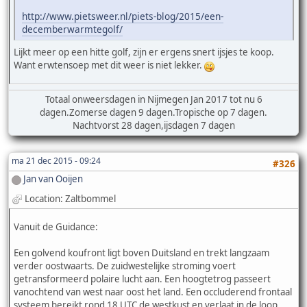
http://www.pietsweer.nl/piets-blog/2015/een-
decemberwarmtegolf/
Lijkt meer op een hitte golf, zijn er ergens snert ijsjes te koop.
Want erwtensoep met dit weer is niet lekker.
Totaal onweersdagen in Nijmegen Jan 2017 tot nu 6
dagen.Zomerse dagen 9 dagen.Tropische op 7 dagen.
Nachtvorst 28 dagen,ijsdagen 7 dagen
ma 21 dec 2015 - 09:24
#326
Jan van Ooijen
Location: Zaltbommel
Vanuit de Guidance:
Een golvend koufront ligt boven Duitsland en trekt langzaam
verder oostwaarts. De zuidwestelijke stroming voert
getransformeerd polaire lucht aan. Een hoogtetrog passeert
vanochtend van west naar oost het land. Een occluderend frontaal
systeem bereikt rond 18 UTC de westkust en verlaat in de loop