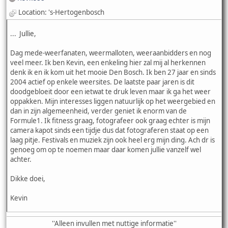
Location: 's-Hertogenbosch
... Jullie,
Dag mede-weerfanaten, weermalloten, weeraanbidders en nog
veel meer. Ik ben Kevin, een enkeling hier zal mij al herkennen
denk ik en ik kom uit het mooie Den Bosch. Ik ben 27 jaar en sinds
2004 actief op enkele weersites. De laatste paar jaren is dit
doodgebloeit door een ietwat te druk leven maar ik ga het weer
oppakken. Mijn interesses liggen natuurlijk op het weergebied en
dan in zijn algemeenheid, verder geniet ik enorm van de
Formule1. Ik fitness graag, fotografeer ook graag echter is mijn
camera kapot sinds een tijdje dus dat fotograferen staat op een
laag pitje. Festivals en muziek zijn ook heel erg mijn ding. Ach dr is
genoeg om op te noemen maar daar komen jullie vanzelf wel
achter.
Dikke doei,
Kevin
''Alleen invullen met nuttige informatie''