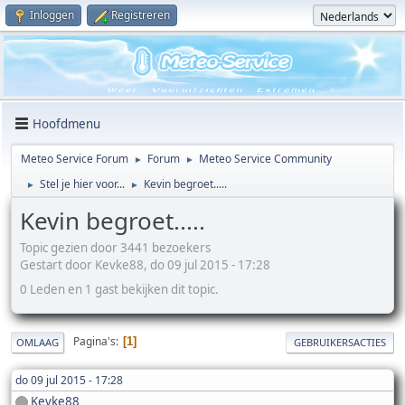
Inloggen
Registreren
Hoofdmenu
Meteo Service Forum
Forum
Meteo Service Community
►
►
Stel je hier voor...
Kevin begroet.....
►
►
Kevin begroet.....
Topic gezien door 3441 bezoekers
Gestart door Kevke88, do 09 jul 2015 - 17:28
0 Leden en 1 gast bekijken dit topic.
Pagina's
1
OMLAAG
GEBRUIKERSACTIES
do 09 jul 2015 - 17:28
Kevke88