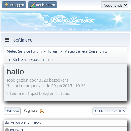
Inloggen
Registreren
Hoofdmenu
Meteo Service Forum
Forum
Meteo Service Community
►
►
Stel je hier voor...
hallo
►
►
hallo
Topic gezien door 3520 bezoekers
Gestart door jorisjan, do 29 jan 2015 - 10:26
0 Leden en 1 gast bekijken dit topic.
Pagina's
1
OMLAAG
GEBRUIKERSACTIES
do 29 jan 2015 - 10:26
jorisjan