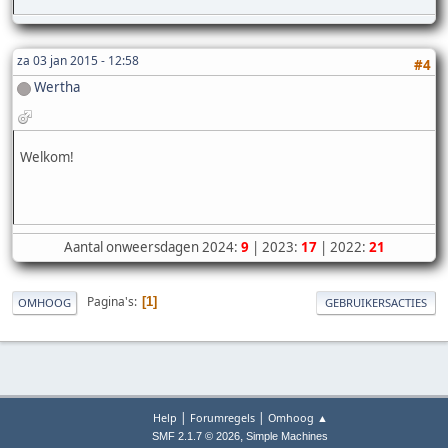
za 03 jan 2015 - 12:58
#4
Wertha
Welkom!
Aantal onweersdagen 2024:
9
| 2023:
17
| 2022:
21
Pagina's
1
OMHOOG
GEBRUIKERSACTIES
|
|
Help
Forumregels
Omhoog ▲
,
SMF 2.1.7 © 2026
Simple Machines