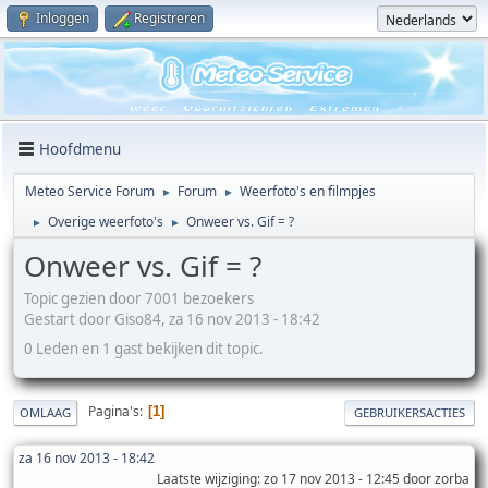
Inloggen
Registreren
Hoofdmenu
Meteo Service Forum
Forum
Weerfoto's en filmpjes
►
►
Overige weerfoto's
Onweer vs. Gif = ?
►
►
Onweer vs. Gif = ?
Topic gezien door 7001 bezoekers
Gestart door Giso84, za 16 nov 2013 - 18:42
0 Leden en 1 gast bekijken dit topic.
Pagina's
1
OMLAAG
GEBRUIKERSACTIES
za 16 nov 2013 - 18:42
Laatste wijziging
: zo 17 nov 2013 - 12:45 door zorba