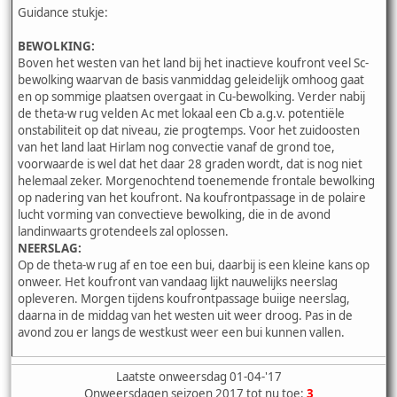
Guidance stukje:
BEWOLKING:
Boven het westen van het land bij het inactieve koufront veel Sc-
bewolking waarvan de basis vanmiddag geleidelijk omhoog gaat
en op sommige plaatsen overgaat in Cu-bewolking. Verder nabij
de theta-w rug velden Ac met lokaal een Cb a.g.v. potentiële
onstabiliteit op dat niveau, zie progtemps. Voor het zuidoosten
van het land laat Hirlam nog convectie vanaf de grond toe,
voorwaarde is wel dat het daar 28 graden wordt, dat is nog niet
helemaal zeker. Morgenochtend toenemende frontale bewolking
op nadering van het koufront. Na koufrontpassage in de polaire
lucht vorming van convectieve bewolking, die in de avond
landinwaarts grotendeels zal oplossen.
NEERSLAG:
Op de theta-w rug af en toe een bui, daarbij is een kleine kans op
onweer. Het koufront van vandaag lijkt nauwelijks neerslag
opleveren. Morgen tijdens koufrontpassage buiige neerslag,
daarna in de middag van het westen uit weer droog. Pas in de
avond zou er langs de westkust weer een bui kunnen vallen.
Laatste onweersdag 01-04-'17
Onweersdagen seizoen 2017 tot nu toe:
3