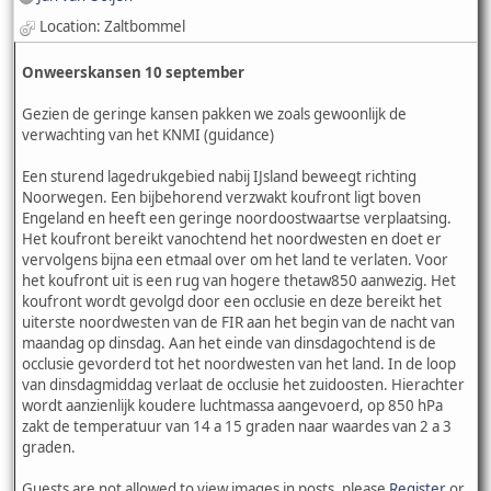
Location: Zaltbommel
Onweerskansen 10 september
Gezien de geringe kansen pakken we zoals gewoonlijk de
verwachting van het KNMI (guidance)
Een sturend lagedrukgebied nabij IJsland beweegt richting
Noorwegen. Een bijbehorend verzwakt koufront ligt boven
Engeland en heeft een geringe noordoostwaartse verplaatsing.
Het koufront bereikt vanochtend het noordwesten en doet er
vervolgens bijna een etmaal over om het land te verlaten. Voor
het koufront uit is een rug van hogere thetaw850 aanwezig. Het
koufront wordt gevolgd door een occlusie en deze bereikt het
uiterste noordwesten van de FIR aan het begin van de nacht van
maandag op dinsdag. Aan het einde van dinsdagochtend is de
occlusie gevorderd tot het noordwesten van het land. In de loop
van dinsdagmiddag verlaat de occlusie het zuidoosten. Hierachter
wordt aanzienlijk koudere luchtmassa aangevoerd, op 850 hPa
zakt de temperatuur van 14 a 15 graden naar waardes van 2 a 3
graden.
Guests are not allowed to view images in posts, please
Register
or