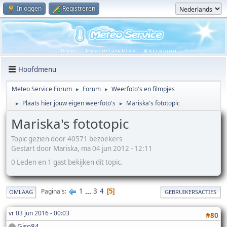
Inloggen
Registreren
Hoofdmenu
Meteo Service Forum
Forum
Weerfoto's en filmpjes
►
►
Plaats hier jouw eigen weerfoto's
Mariska's fototopic
►
►
Mariska's fototopic
Topic gezien door 40571 bezoekers
Gestart door Mariska, ma 04 jun 2012 - 12:11
0 Leden en 1 gast bekijken dit topic.
1
...
3
4
Pagina's
5
OMLAAG
GEBRUIKERSACTIES
vr 03 jun 2016 - 00:03
#80
Giso84