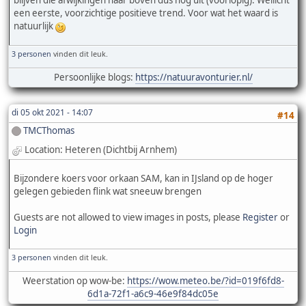
blijven die afwijkingen naar boven dus nog uit (voorlopig). Wellicht
een eerste, voorzichtige positieve trend. Voor wat het waard is
natuurlijk
3 personen
vinden dit leuk.
Persoonlijke blogs:
https://natuuravonturier.nl/
di 05 okt 2021 - 14:07
#14
TMCThomas
Location: Heteren (Dichtbij Arnhem)
Bijzondere koers voor orkaan SAM, kan in IJsland op de hoger
gelegen gebieden flink wat sneeuw brengen
Guests are not allowed to view images in posts, please
Register
or
Login
3 personen
vinden dit leuk.
Weerstation op wow-be:
https://wow.meteo.be/?id=019f6fd8-
6d1a-72f1-a6c9-46e9f84dc05e