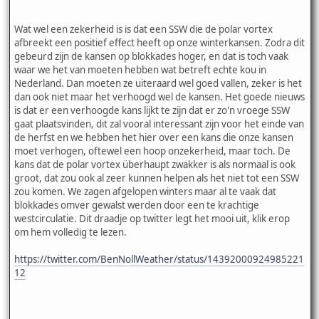
Wat wel een zekerheid is is dat een SSW die de polar vortex
afbreekt een positief effect heeft op onze winterkansen. Zodra dit
gebeurd zijn de kansen op blokkades hoger, en dat is toch vaak
waar we het van moeten hebben wat betreft echte kou in
Nederland. Dan moeten ze uiteraard wel goed vallen, zeker is het
dan ook niet maar het verhoogd wel de kansen. Het goede nieuws
is dat er een verhoogde kans lijkt te zijn dat er zo'n vroege SSW
gaat plaatsvinden, dit zal vooral interessant zijn voor het einde van
de herfst en we hebben het hier over een kans die onze kansen
moet verhogen, oftewel een hoop onzekerheid, maar toch. De
kans dat de polar vortex überhaupt zwakker is als normaal is ook
groot, dat zou ook al zeer kunnen helpen als het niet tot een SSW
zou komen. We zagen afgelopen winters maar al te vaak dat
blokkades omver gewalst werden door een te krachtige
westcirculatie. Dit draadje op twitter legt het mooi uit, klik erop
om hem volledig te lezen.
https://twitter.com/BenNollWeather/status/14392000924985221
12