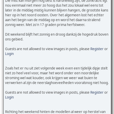
Die mist kan morgen nog best is hardnekkig zijn, de zonkracht ligt
nou eenmaal niet meer zo hoog dus het zou lokaal wel eens tot
later in de middag mistig kunnen blijven hangen, de grootste kans
hier op in het noord oosten. Over het algemeen lost het echter
aan het begin van de middag op en word het daarna stralend
zonnig weer. Met zo'n 17 graden prima herfstweer.
Dit weekend blijft het zonnig en droog dankzij de hogedruk boven
ons gebied.
Guests are not allowed to view images in posts, please
Register
or
Login
Zoals het er nu uit ziet volgende week even een tijdelijk dipje stelt
niet zo heel veel voor, maar het word onder een noordelijke
stroming wel wat kouder, ook krijgen we weer wat buien te
verwerken al zijn de neerslaghoeveelheden vooralsnog niet hoog.
Guests are not allowed to view images in posts, please
Register
or
Login
Richting het weekend hinten de modellen al weer op herstel van