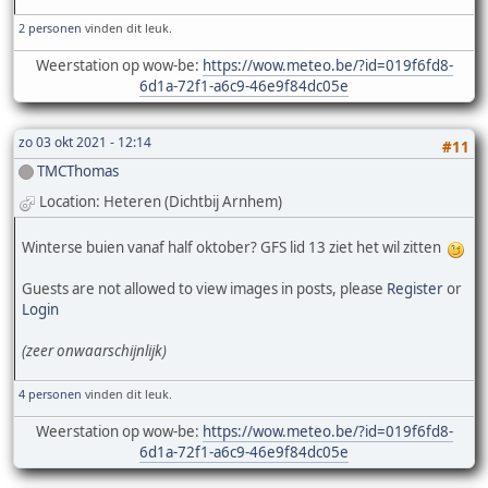
2 personen
vinden dit leuk.
Weerstation op wow-be:
https://wow.meteo.be/?id=019f6fd8-
6d1a-72f1-a6c9-46e9f84dc05e
zo 03 okt 2021 - 12:14
#11
TMCThomas
Location: Heteren (Dichtbij Arnhem)
Winterse buien vanaf half oktober? GFS lid 13 ziet het wil zitten
Guests are not allowed to view images in posts, please
Register
or
Login
(zeer onwaarschijnlijk)
4 personen
vinden dit leuk.
Weerstation op wow-be:
https://wow.meteo.be/?id=019f6fd8-
6d1a-72f1-a6c9-46e9f84dc05e