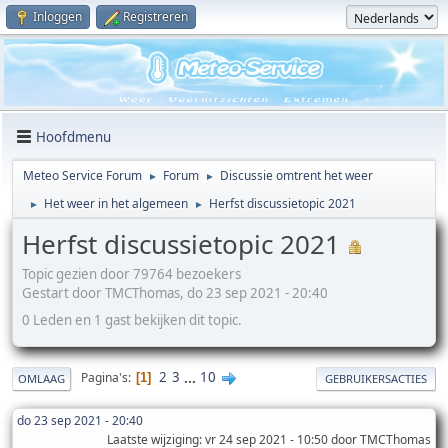
Inloggen
Registreren
Hoofdmenu
Meteo Service Forum
Forum
Discussie omtrent het weer
►
►
Het weer in het algemeen
Herfst discussietopic 2021
►
►
Herfst discussietopic 2021
Topic gezien door 79764 bezoekers
Gestart door TMCThomas, do 23 sep 2021 - 20:40
0 Leden en 1 gast bekijken dit topic.
2
3
...
10
Pagina's
1
OMLAAG
GEBRUIKERSACTIES
do 23 sep 2021 - 20:40
Laatste wijziging
: vr 24 sep 2021 - 10:50 door TMCThomas