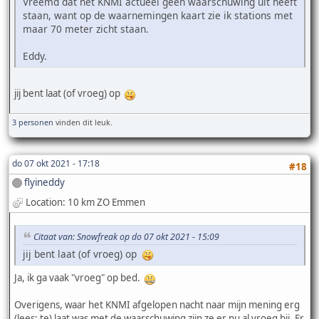
Vreemd dat het KNMI actueel geen waarschuwing uit heeft
staan, want op de waarnemingen kaart zie ik stations met
maar 70 meter zicht staan.
Eddy.
jij bent laat (of vroeg) op
3 personen
vinden dit leuk.
do 07 okt 2021 - 17:18
#18
flyineddy
Location: 10 km ZO Emmen
Citaat van: Snowfreak op do 07 okt 2021 - 15:09
jij bent laat (of vroeg) op
Ja, ik ga vaak "vroeg" op bed.
Overigens, waar het KNMI afgelopen nacht naar mijn mening erg
(lees: te) laat was met de waarschuwing zijn ze er nu al vroeg bij. Er