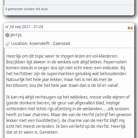
3 personen
vinden dit leuk.
vr 24 sep 2021 - 21:24
#4
JerryL
Location: Assendelft - Zaanstad
Heerlijk om dit topic weer te mogen lezen en vol-kliederen.
Bo(c)kbier ligt alweer in de winkels ook altijd lekker. Pepernoten
komen steeds vroeger dus zijn niet echt meer een indicatie. Bij
het herfstbier zijn de supermarkten gelukkig wat behoudender.
Natuurlijk het hele jaar lekker, maar het is net als met de
kerstboom; zou die het hele jaar staan dan is de lol er vanaf.
Ik kan mij altijd verheugen op het wildvlees, mooie volle wijnen of
goede donkere bieren, de geur van afgevallen blad, mistige
ochtenden met lichte rijp afzetting in de weilanden.....elk seizoen
heeft zo haar charmes. Maar die van de Herfst (schrijf het gewoon
lekker met een hoofdletter), de charme van de Herfst blijft mij
echt het meest verleiden. Ik ben verliefd op de Herfst. Heerlijk
dat ze er weer is. Genieten.