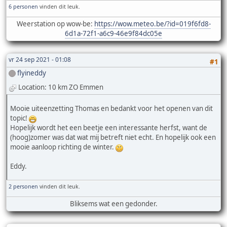
6 personen
vinden dit leuk.
Weerstation op wow-be:
https://wow.meteo.be/?id=019f6fd8-
6d1a-72f1-a6c9-46e9f84dc05e
vr 24 sep 2021 - 01:08
#1
flyineddy
Location: 10 km ZO Emmen
Mooie uiteenzetting Thomas en bedankt voor het openen van dit
topic!
Hopelijk wordt het een beetje een interessante herfst, want de
(hoog)zomer was dat wat mij betreft niet echt. En hopelijk ook een
mooie aanloop richting de winter.
Eddy.
2 personen
vinden dit leuk.
Bliksems wat een gedonder.