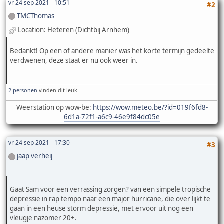
vr 24 sep 2021 - 10:51
#2
TMCThomas
Location: Heteren (Dichtbij Arnhem)
Bedankt! Op een of andere manier was het korte termijn gedeelte
verdwenen, deze staat er nu ook weer in.
2 personen
vinden dit leuk.
Weerstation op wow-be:
https://wow.meteo.be/?id=019f6fd8-
6d1a-72f1-a6c9-46e9f84dc05e
vr 24 sep 2021 - 17:30
#3
jaap verheij
Gaat Sam voor een verrassing zorgen? van een simpele tropische
depressie in rap tempo naar een major hurricane, die over lijkt te
gaan in een heuse storm depressie, met ervoor uit nog een
vleugje nazomer 20+.