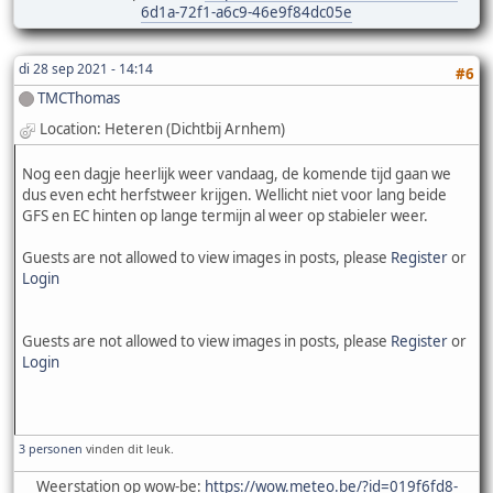
6d1a-72f1-a6c9-46e9f84dc05e
di 28 sep 2021 - 14:14
#6
TMCThomas
Location: Heteren (Dichtbij Arnhem)
Nog een dagje heerlijk weer vandaag, de komende tijd gaan we
dus even echt herfstweer krijgen. Wellicht niet voor lang beide
GFS en EC hinten op lange termijn al weer op stabieler weer.
Guests are not allowed to view images in posts, please
Register
or
Login
Guests are not allowed to view images in posts, please
Register
or
Login
3 personen
vinden dit leuk.
Weerstation op wow-be:
https://wow.meteo.be/?id=019f6fd8-