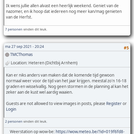
Ik wens jullie allen alvast een heerlijk weekend. Geniet van de
nazomer, en ik hoop dat iedereen nog meer kan/mag genieten
van de Herfst.
7 personen
vinden dit leuk.
ma 27 sep 2021 - 20:24
#5
TMCThomas
Location: Heteren (Dichtbij Arnhem)
Kan er niks anders van maken dat de komende tijd gewoon
normaal weer voor de tijd van het jaar krijgen. meestal zo'n 16-18
graden en wisselvallig. Nog geen stormen in de planning al kan het
zeker aan de kust wel aardig waaien.
Guests are not allowed to view images in posts, please
Register
or
Login
2 personen
vinden dit leuk.
Weerstation op wow-be:
https://wow.meteo.be/?id=019f6fd8-