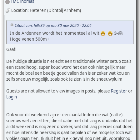
TMCThomas
Location: Heteren (Dichtbij Arnhem)
Citaat van: hills89 op ma 30 nov 2020 - 22:06
In de Ardennen wordt het momenteel al wit
🥳🤗
Hoge venen 500m+
Gaaf!
De huidige situatie is niet echt een traditionele winter setup zoals
een scandihoog, super koud word het dan ook niet gelijk maar
mocht de boel een beetje goed vallen dan is er zeker wat kou en
zelfs sneeuw mogelijk, zoals ook te zien is in de sneeuwpluim
Guests are not allowed to view images in posts, please
Register
or
Login
Ook voor dit weekend zijn er een aantal leden die wat (natte)
sneeuw wel zien zitten, die situatie met dat laag is ondanks dat het
al dit weekend is nog zeer onzeker, wat dat laag precies gaat doen
en hoe intens de neerslag is gaat bepalen of we mogelijk toch wat
vlokjes gaan zien. Ik sluit het in elk geval nog niet uit. vooralsnog