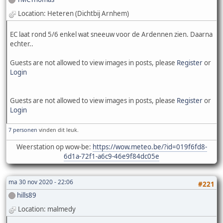
Location: Heteren (Dichtbij Arnhem)
EC laat rond 5/6 enkel wat sneeuw voor de Ardennen zien. Daarna
echter..
Guests are not allowed to view images in posts, please
Register
or
Login
Guests are not allowed to view images in posts, please
Register
or
Login
7 personen
vinden dit leuk.
Weerstation op wow-be:
https://wow.meteo.be/?id=019f6fd8-
6d1a-72f1-a6c9-46e9f84dc05e
ma 30 nov 2020 - 22:06
#221
hills89
Location: malmedy