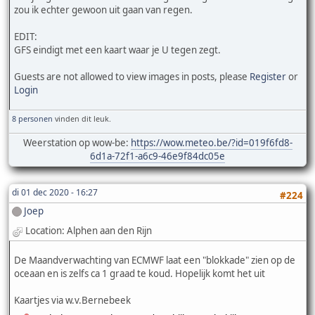
zou ik echter gewoon uit gaan van regen.
EDIT:
GFS eindigt met een kaart waar je U tegen zegt.
Guests are not allowed to view images in posts, please
Register
or
Login
8 personen
vinden dit leuk.
Weerstation op wow-be:
https://wow.meteo.be/?id=019f6fd8-
6d1a-72f1-a6c9-46e9f84dc05e
di 01 dec 2020 - 16:27
#224
Joep
Location: Alphen aan den Rijn
De Maandverwachting van ECMWF laat een "blokkade" zien op de
oceaan en is zelfs ca 1 graad te koud. Hopelijk komt het uit
Kaartjes via w.v.Bernebeek