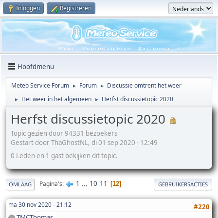
Inloggen
Registreren
Hoofdmenu
Meteo Service Forum
Forum
Discussie omtrent het weer
►
►
Het weer in het algemeen
Herfst discussietopic 2020
►
►
Herfst discussietopic 2020
Topic gezien door 94331 bezoekers
Gestart door ThaGhostNL, di 01 sep 2020 - 12:49
0 Leden en 1 gast bekijken dit topic.
1
...
10
11
Pagina's
12
OMLAAG
GEBRUIKERSACTIES
ma 30 nov 2020 - 21:12
#220
TMCThomas