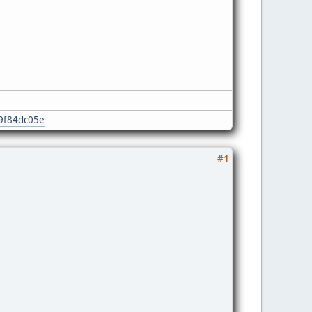
e9f84dc05e
#1