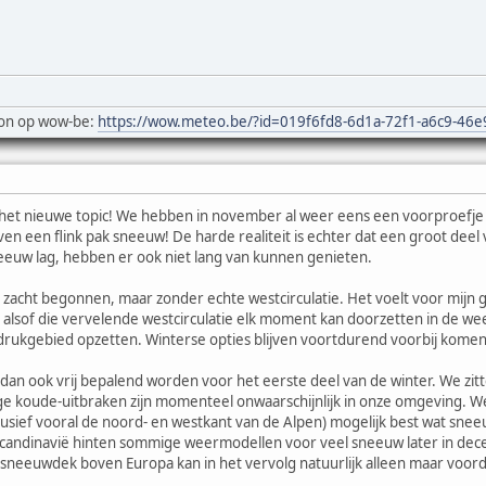
on op wow-be:
https://wow.meteo.be/?id=019f6fd8-6d1a-72f1-a6c9-46
et nieuwe topic! We hebben in november al weer eens een voorproefje 
k even een flink pak sneeuw! De harde realiteit is echter dat een groot de
eeuw lag, hebben er ook niet lang van kunnen genieten.
zacht begonnen, maar zonder echte westcirculatie. Het voelt voor mijn g
 alsof die vervelende westcirculatie elk moment kan doorzetten in de w
rukgebied opzetten. Winterse opties blijven voortdurend voorbij komen,
n ook vrij bepalend worden voor het eerste deel van de winter. We zitt
vige koude-uitbraken zijn momenteel onwaarschijnlijk in onze omgeving. We
usief vooral de noord- en westkant van de Alpen) mogelijk best wat snee
candinavië hinten sommige weermodellen voor veel sneeuw later in decemb
 sneeuwdek boven Europa kan in het vervolg natuurlijk alleen maar voor