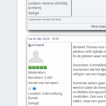
Location: Heteren (Dichtbij
Arnhem)
Gelogd
7 personen
vinden dit leuk.
Weerstati
ma 02 dec 2024 - 19:33
Armand
Bedankt Thomas voor h
plekken zelfs tijdelij
En de plekken waar sn
December is inmiddels 
momenten dat het lijkt
Moderators
uitloper van een hoged
Berichten: 3.087
Geniet van het weer!
Komende weken gaan da
westcirculatie als ste
en Midden Europa (incl
Location: Zuid-Limburg,
rondtollen. Ook voor S
Bunde
vallen, maar een goed
Gelogd