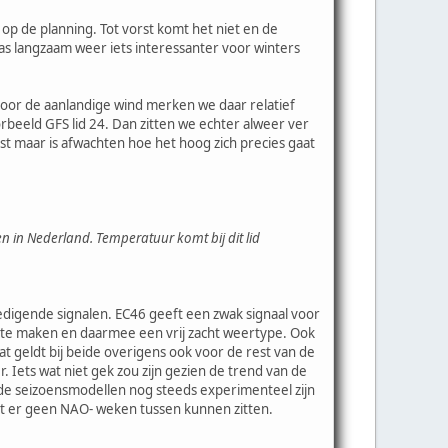
 op de planning. Tot vorst komt het niet en de
s langzaam weer iets interessanter voor winters
.
 door de aanlandige wind merken we daar relatief
orbeeld GFS lid 24. Dan zitten we echter alweer ver
rst maar is afwachten hoe het hoog zich precies gaat
n in Nederland. Temperatuur komt bij dit lid
edigende signalen. EC46 geeft een zwak signaal voor
g te maken en daarmee een vrij zacht weertype. Ook
 geldt bij beide overigens ook voor de rest van de
. Iets wat niet gek zou zijn gezien de trend van de
 de seizoensmodellen nog steeds experimenteel zijn
 dat er geen NAO- weken tussen kunnen zitten.