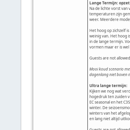
Lange Termijn: opzet
Na de lichte vorst van
temperaturen zijn gem
weer. Meerdere model
Het hoog op zichzelf i
weinig van. Het hoog i
in de lange termijn. Vo
vormen maar er is wel
Guests are not allowed
Mooi koud scenario met 
dagenlang niet boven n
Ultra lange termijn:
Kijken we nog wat verd
hogedruk ten zuiden v
EC seasonal en het C3
winter. De seizoensmod
winters van het afgelo
en lang niet altijd ui
Guests are not allowed