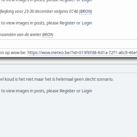
fwijking voor 23-30 december volgens EC46
(BRON)
 to view images in posts, please
Register
or
Login
 maanden van de winter
BRON
on op wow-be:
https://wow.meteo.be/?id=019f6fd8-6d1a-72f1-a6c9-46
heel koud is het niet maar het is helemaal geen slecht scenario.
 to view images in posts, please
Register
or
Login