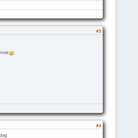
#3
neeuw
#4
rdag