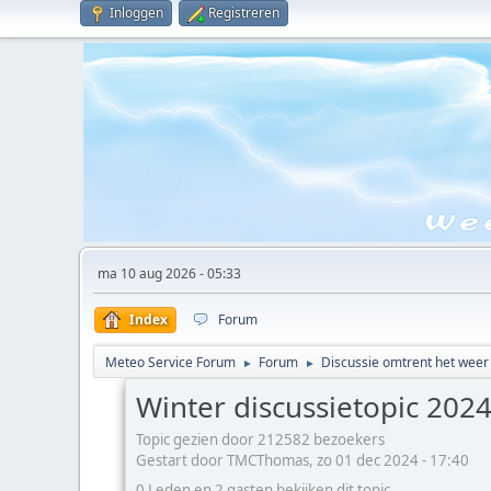
Inloggen
Registreren
ma 10 aug 2026 - 05:33
Index
Forum
Meteo Service Forum
Forum
Discussie omtrent het weer
►
►
Winter discussietopic 20
Topic gezien door 212582 bezoekers
Gestart door TMCThomas, zo 01 dec 2024 - 17:40
0 Leden en 2 gasten bekijken dit topic.