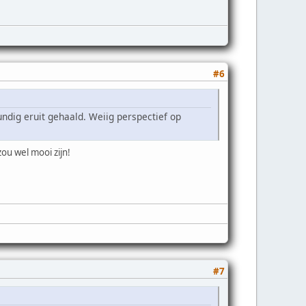
#6
ndig eruit gehaald. Weiig perspectief op
ou wel mooi zijn!
#7