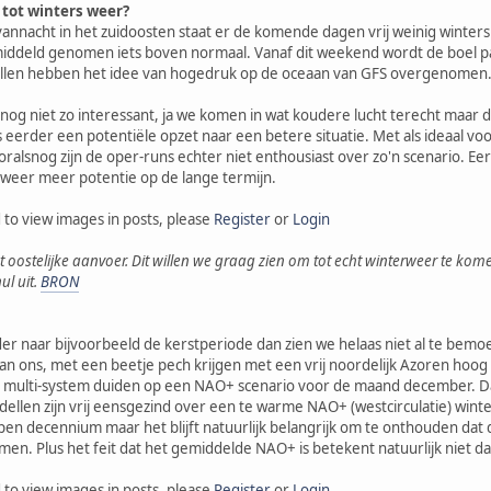
 tot winters weer?
 vannacht in het zuidoosten staat er de komende dagen vrij weinig winters
iddeld genomen iets boven normaal. Vanaf dit weekend wordt de boel pa
len hebben het idee van hogedruk op de oceaan van GFS overgenomen
s nog niet zo interessant, ja we komen in wat koudere lucht terecht maar
s eerder een potentiële opzet naar een betere situatie. Met als ideaal vo
oralsnog zijn de oper-runs echter niet enthousiast over zo'n scenario. Ee
 weer meer potentie op de lange termijn.
 to view images in posts, please
Register
or
Login
oostelijke aanvoer. Dit willen we graag zien om tot echt winterweer te kome
ul uit.
BRON
er naar bijvoorbeeld de kerstperiode dan zien we helaas niet al te bemo
an ons, met een beetje pech krijgen met een vrij noordelijk Azoren hoo
S multi-system duiden op een NAO+ scenario voor de maand december. Dat
ellen zijn vrij eensgezind over een te warme NAO+ (westcirculatie) winter
pen decennium maar het blijft natuurlijk belangrijk om te onthouden dat
tkomen. Plus het feit dat het gemiddelde NAO+ is betekent natuurlijk niet
 to view images in posts, please
Register
or
Login