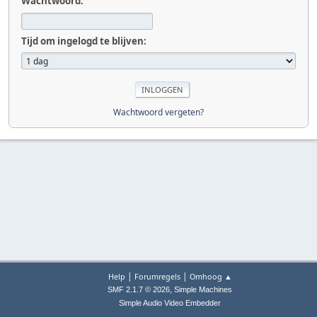
Wachtwoord:
Tijd om ingelogd te blijven:
Wachtwoord vergeten?
|
|
Help
Forumregels
Omhoog ▲
,
SMF 2.1.7 © 2026
Simple Machines
Simple Audio Video Embedder