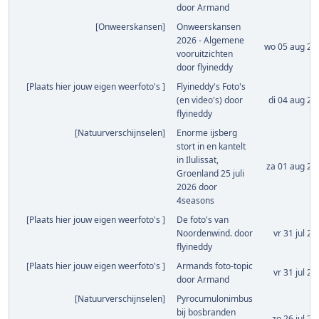
door
Armand
[
Onweerskansen
]
Onweerskansen
2026 - Algemene
wo 05 aug 202
vooruitzichten
door
flyineddy
[
Plaats hier jouw eigen weerfoto's
]
Flyineddy's Foto's
(en video's)
door
di 04 aug 20
flyineddy
[
Natuurverschijnselen
]
Enorme ijsberg
stort in en kantelt
in Ilulissat,
za 01 aug 20
Groenland 25 juli
2026
door
4seasons
[
Plaats hier jouw eigen weerfoto's
]
De foto's van
Noordenwind.
door
vr 31 jul 20
flyineddy
[
Plaats hier jouw eigen weerfoto's
]
Armands foto-topic
vr 31 jul 20
door
Armand
[
Natuurverschijnselen
]
Pyrocumulonimbus
bij bosbranden
zo 26 jul 20