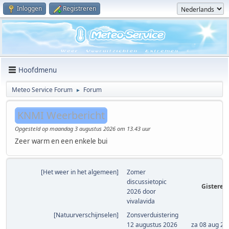
Inloggen
Registreren
Hoofdmenu
Meteo Service Forum
Forum
►
KNMI Weerbericht
Opgesteld op maandag 3 augustus 2026 om 13.43 uur
Zeer warm en een enkele bui
[
Het weer in het algemeen
]
Zomer
discussietopic
Gisteren
2026
door
vivalavida
[
Natuurverschijnselen
]
Zonsverduistering
12 augustus 2026
za 08 aug 20