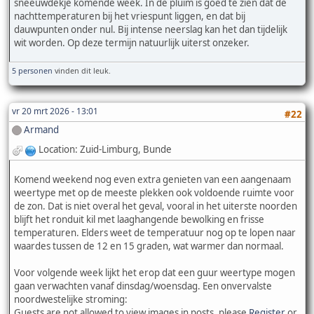
sneeuwdekje komende week. In de pluim is goed te zien dat de
nachttemperaturen bij het vriespunt liggen, en dat bij
dauwpunten onder nul. Bij intense neerslag kan het dan tijdelijk
wit worden. Op deze termijn natuurlijk uiterst onzeker.
5 personen
vinden dit leuk.
vr 20 mrt 2026 - 13:01
#22
Armand
Location: Zuid-Limburg, Bunde
Komend weekend nog even extra genieten van een aangenaam
weertype met op de meeste plekken ook voldoende ruimte voor
de zon. Dat is niet overal het geval, vooral in het uiterste noorden
blijft het ronduit kil met laaghangende bewolking en frisse
temperaturen. Elders weet de temperatuur nog op te lopen naar
waardes tussen de 12 en 15 graden, wat warmer dan normaal.
Voor volgende week lijkt het erop dat een guur weertype mogen
gaan verwachten vanaf dinsdag/woensdag. Een onvervalste
noordwestelijke stroming:
Guests are not allowed to view images in posts, please
Register
or