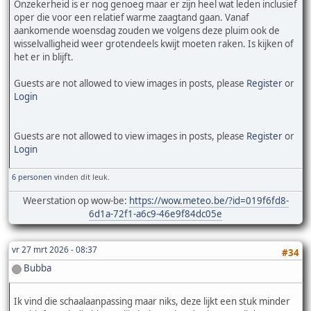
Onzekerheid is er nog genoeg maar er zijn heel wat leden inclusief
oper die voor een relatief warme zaagtand gaan. Vanaf
aankomende woensdag zouden we volgens deze pluim ook de
wisselvalligheid weer grotendeels kwijt moeten raken. Is kijken of
het er in blijft.
Guests are not allowed to view images in posts, please
Register
or
Login
Guests are not allowed to view images in posts, please
Register
or
Login
6 personen
vinden dit leuk.
Weerstation op wow-be:
https://wow.meteo.be/?id=019f6fd8-
6d1a-72f1-a6c9-46e9f84dc05e
vr 27 mrt 2026 - 08:37
#34
Bubba
Ik vind die schaalaanpassing maar niks, deze lijkt een stuk minder