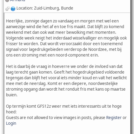
Location: Zuid-Limburg, Bunde
Heerlijke, zonnige dagen zo vandaag en morgen met wel een
aanwezige wind die het af en toe fris maakt. Dat blijft zo komend
weekend met dan ook wat meer bewolking met momenten.
Volgende week neigt het inderdaad wisselvalliger en mogelijk ook
frisser te worden. Dat wordt veroorzaakt door een toenemend
signaal voor lagedrukgebieden verderop de Noordzee, met bij
ons een stroming met een noord-component erin.
Het is daarbij de vraag in hoeverre we onder de invloed van dat
laag terecht gaan komen. Geeft het hogedrukgebied voldoende
tegengas dan blijft het vooral iets minder koud en valt het wellicht
mee met de neerslag. Komt er een diepere, noordwestelijke
stroming opgang dan wordt het ronduit fris met kans op maartse
buien.
Op termijn komt GFS12z weer met iets interessants uit te hoge
hoed:
Guests are not allowed to view images in posts, please
Register
or
Login