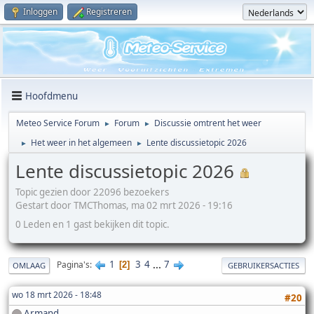
Inloggen
Registreren
Hoofdmenu
Meteo Service Forum
Forum
Discussie omtrent het weer
►
►
Het weer in het algemeen
Lente discussietopic 2026
►
►
Lente discussietopic 2026
Topic gezien door 22096 bezoekers
Gestart door TMCThomas, ma 02 mrt 2026 - 19:16
0 Leden en 1 gast bekijken dit topic.
1
3
4
...
7
Pagina's
2
OMLAAG
GEBRUIKERSACTIES
wo 18 mrt 2026 - 18:48
#20
Armand