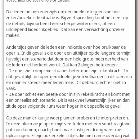
verschillende scenario's ontstaan.
Die leden helpen enerzijds om een beeld te krijgen van hoe
zeker/onzeker de situatie is. Bij veel spreiding komt het neer op
de details, bijvoorbeeld een scherpe wintergrens, of een
uitdiepend lagedrukgebied. Dat kan een verwachting onzeker
maken.
Anderzijds geven de leden een indicatie over hoe bruikbaar de
oper is. In dit geval is die oper een uitbijter op de langere termijn:
hij volgt een scenario dat door een hele grote meerderheid van
de leden niet herkent wordt. Dat kan 2 dingen betekenen:
- De oper ziet complexe situaties beter door zijn rekenkracht. In
dat geval blijft de oper gemiddeld gezien volharden in dit scenario
en gaan er steeds meer leden mee. Dit gebeurd echter niet zo
vaak.
- De oper schiet een beetje door in zijn rekenkracht en komt met
een onrealistisch scenario. Dit is vaak veel waarschijnlijker en dan
zit de oper volgende runs weer hoger in dit specifieke geval.
Op deze manier kun je weerpluimen proberen te interpreteren.
In deze pluim zie je op termijn veel leden met een soort zaagtand-
patroon komen; daarbij hoort vaak rustig en droog weer met
opklaringen. Er zijn ook enkele lijntjes die met name overdag wat