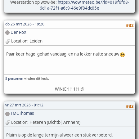
Weerstation op wow-be:
https://wow.meteo.be/?id=019f6fd8-
6d1a-72f1-a6c9-46e9f84dc05e
do 26 mrt 2026 - 19:20
#32
Der RoX
Location: Leiden
Paar keer hagel gehad vandaag en nu lekker natte sneeuw
5 personen
vinden dit leuk.
WiNtEr!!11!1!@
vr 27 mrt 2026 - 01:12
#33
TMCThomas
Location: Heteren (Dichtbij Arnhem)
Pluim is op de lange termijn al weer een stuk verbeterd.