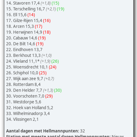
14. Stavoren 17,4
(+1,8)
(15)
15. Terschelling 16,7
(+2,1)
(19)
16. Ell 15,6
(14)
17. Gilze-Rijen 15,4
(16)
18. Arcen 15,3
(17)
19. Herwijnen 14,9
(18)
20. Cabauw 14,6
(19)
20. De Bilt 14,6
(19)
22. Eindhoven 13,7
23. Berkhout 13,3
(+1,0)
24. Vlieland 11,1*
(+1,9)
(26)
25. Woensdrecht 10,1
(24)
26. Schiphol 10,0
(25)
27. Wijk aan zee 9,7
(+0,7)
28. Rotterdam 8,4
29. Den Helder 7,7
(+1,3)
(30)
30. Voorschoten 7,0
(29)
31. Westdorpe 5,6
32. Hoek van Holland 5,2
33. Wilhelminadorp 3,4
34. Vlissingen 2,1
Aantal dagen met Hellmannpunten:
32
Station met meeste aantal dagen Hellmannpunten:
Nieuw