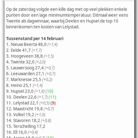
Op de zaterdag volgde een kille dag met op veel plekken enkele
punten door een lage minimumtemperatuur. Ditmaal weer eens
Twente als dagwinnaar, waarbij Deelen en Hupsel de top 10
binnenkomen ten kosten van Lelystad.
Tussenstand per 14 februari
1. Nieuw Beerta 48,0
(+1,4)
2. Eelde 41,7
(+1,7)
3. Hoogeveen 38,8
(+1,5)
4. Twente 32,0
(+2,0)
5. Lauwersoog 27,4
(+0,7)
6. Leeuwarden 27,1
(+0,7)
7. Marknesse 25,5
(+0,2)
8. Heino 25,1
(+1,4)
9. Hupsel 23,0
(+1,6)
(10)
10. Deelen 22,6
(+1,7)
(11)
11. Lelystad 22,1
(+0,5)
(9)
12. Maastricht 19,8
(+0,7)
13. Volkel 19,2
(+1,0)
14. Stavoren 18,2
(+0,8)
15. Terschelling 17,2
16. Ell 16,0
(+0,4)
16. Arcen 16,0
(+0,7)
(18)