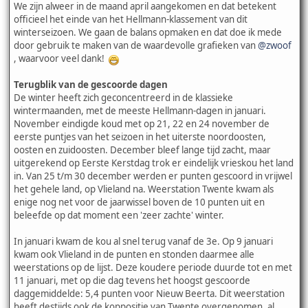
We zijn alweer in de maand april aangekomen en dat betekent
officieel het einde van het Hellmann-klassement van dit
winterseizoen. We gaan de balans opmaken en dat doe ik mede
door gebruik te maken van de waardevolle grafieken van
@zwoof
, waarvoor veel dank!
Terugblik van de gescoorde dagen
De winter heeft zich geconcentreerd in de klassieke
wintermaanden, met de meeste Hellmann-dagen in januari.
November eindigde koud met op 21, 22 en 24 november de
eerste puntjes van het seizoen in het uiterste noordoosten,
oosten en zuidoosten. December bleef lange tijd zacht, maar
uitgerekend op Eerste Kerstdag trok er eindelijk vrieskou het land
in. Van 25 t/m 30 december werden er punten gescoord in vrijwel
het gehele land, op Vlieland na. Weerstation Twente kwam als
enige nog net voor de jaarwissel boven de 10 punten uit en
beleefde op dat moment een 'zeer zachte' winter.
In januari kwam de kou al snel terug vanaf de 3e. Op 9 januari
kwam ook Vlieland in de punten en stonden daarmee alle
weerstations op de lijst. Deze koudere periode duurde tot en met
11 januari, met op die dag tevens het hoogst gescoorde
daggemiddelde: 5,4 punten voor Nieuw Beerta. Dit weerstation
heeft destijds ook de koppositie van Twente overgenomen, al