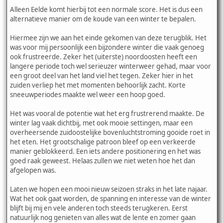
Alleen Eelde komt hierbij tot een normale score. Het is dus een
alternatieve manier om de koude van een winter te bepalen.
Hiermee zijn we aan het einde gekomen van deze terugblik. Het
was voor mij persoonlijk een bijzondere winter die vaak genoeg
ook frustreerde. Zeker het (uiterste) noordoosten heeft een
langere periode toch wel serieuzer winterweer gehad, maar voor
een groot deel van het land viel het tegen. Zeker hier in het
zuiden verliep het met momenten behoorlijk zacht. Korte
sneeuwperiodes maakte wel weer een hoop goed.
Het was vooral de potentie wat het erg frustrerend maakte. De
winter lag vaak dichtbij, met ook mooie settingen, maar een
overheersende zuidoostelijke bovenluchtstroming gooide roet in
het eten. Het grootschalige patroon bleef op een verkeerde
manier geblokkeerd. Een iets andere positionering en het was
goed raak geweest. Helaas zullen we niet weten hoe het dan
afgelopen was.
Laten we hopen een mooi nieuw seizoen straks in het late najaar.
Wat het ook gaat worden, de spanning en interesse van de winter
blijft bij mij en vele anderen toch steeds terugkeren. Eerst
natuurlijk nog genieten van alles wat de lente en zomer gaan