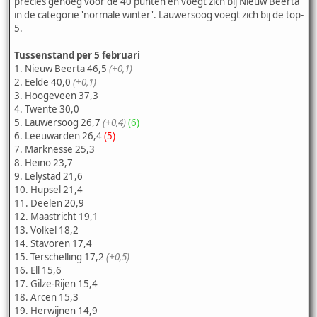
precies genoeg voor de 40 punten en voegt zich bij Nieuw Beerta
in de categorie 'normale winter'. Lauwersoog voegt zich bij de top-
5.
Tussenstand per 5 februari
1. Nieuw Beerta 46,5
(+0,1)
2. Eelde 40,0
(+0,1)
3. Hoogeveen 37,3
4. Twente 30,0
5. Lauwersoog 26,7
(+0,4)
(6)
6. Leeuwarden 26,4
(5)
7. Marknesse 25,3
8. Heino 23,7
9. Lelystad 21,6
10. Hupsel 21,4
11. Deelen 20,9
12. Maastricht 19,1
13. Volkel 18,2
14. Stavoren 17,4
15. Terschelling 17,2
(+0,5)
16. Ell 15,6
17. Gilze-Rijen 15,4
18. Arcen 15,3
19. Herwijnen 14,9