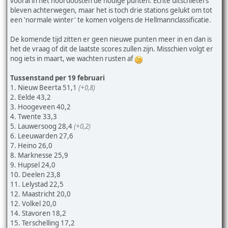
vooral in het noordoosten de nodige punten. Echte uitschieters
bleven achterwegen, maar het is toch drie stations gelukt om tot
een 'normale winter' te komen volgens de Hellmannclassificatie.
De komende tijd zitten er geen nieuwe punten meer in en dan is
het de vraag of dit de laatste scores zullen zijn. Misschien volgt er
nog iets in maart, we wachten rusten af
Tussenstand per 19 februari
1. Nieuw Beerta 51,1
(+0,8)
2. Eelde 43,2
3. Hoogeveen 40,2
4. Twente 33,3
5. Lauwersoog 28,4
(+0,2)
6. Leeuwarden 27,6
7. Heino 26,0
8. Marknesse 25,9
9. Hupsel 24,0
10. Deelen 23,8
11. Lelystad 22,5
12. Maastricht 20,0
12. Volkel 20,0
14. Stavoren 18,2
15. Terschelling 17,2