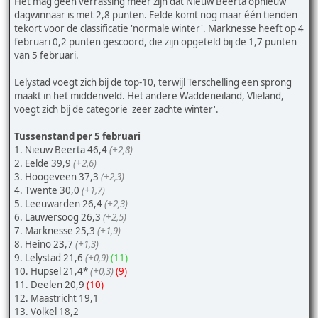
Het mag geen verrassing meer zijn dat Nieuw Beerta opnieuw
dagwinnaar is met 2,8 punten. Eelde komt nog maar één tienden
tekort voor de classificatie 'normale winter'. Marknesse heeft op 4
februari 0,2 punten gescoord, die zijn opgeteld bij de 1,7 punten
van 5 februari.
Lelystad voegt zich bij de top-10, terwijl Terschelling een sprong
maakt in het middenveld. Het andere Waddeneiland, Vlieland,
voegt zich bij de categorie 'zeer zachte winter'.
Tussenstand per 5 februari
1. Nieuw Beerta 46,4
(+2,8)
2. Eelde 39,9
(+2,6)
3. Hoogeveen 37,3
(+2,3)
4. Twente 30,0
(+1,7)
5. Leeuwarden 26,4
(+2,3)
6. Lauwersoog 26,3
(+2,5)
7. Marknesse 25,3
(+1,9)
8. Heino 23,7
(+1,3)
9. Lelystad 21,6
(+0,9)
(11)
10. Hupsel 21,4*
(+0,3)
(9)
11. Deelen 20,9
(10)
12. Maastricht 19,1
13. Volkel 18,2