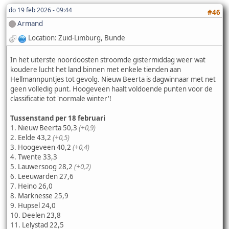
do 19 feb 2026 - 09:44
#46
Armand
Location: Zuid-Limburg, Bunde
In het uiterste noordoosten stroomde gistermiddag weer wat
koudere lucht het land binnen met enkele tienden aan
Hellmannpuntjes tot gevolg. Nieuw Beerta is dagwinnaar met net
geen volledig punt. Hoogeveen haalt voldoende punten voor de
classificatie tot 'normale winter'!
Tussenstand per 18 februari
1. Nieuw Beerta 50,3
(+0,9)
2. Eelde 43,2
(+0,5)
3. Hoogeveen 40,2
(+0,4)
4. Twente 33,3
5. Lauwersoog 28,2
(+0,2)
6. Leeuwarden 27,6
7. Heino 26,0
8. Marknesse 25,9
9. Hupsel 24,0
10. Deelen 23,8
11. Lelystad 22,5