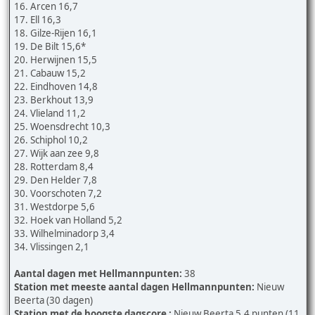
16. Arcen 16,7
17. Ell 16,3
18. Gilze-Rijen 16,1
19. De Bilt 15,6*
20. Herwijnen 15,5
21. Cabauw 15,2
22. Eindhoven 14,8
23. Berkhout 13,9
24. Vlieland 11,2
25. Woensdrecht 10,3
26. Schiphol 10,2
27. Wijk aan zee 9,8
28. Rotterdam 8,4
29. Den Helder 7,8
30. Voorschoten 7,2
31. Westdorpe 5,6
32. Hoek van Holland 5,2
33. Wilhelminadorp 3,4
34. Vlissingen 2,1
Aantal dagen met Hellmannpunten:
38
Station met meeste aantal dagen Hellmannpunten:
Nieuw
Beerta (30 dagen)
Station met de hoogste dagscore :
Nieuw Beerta 5,4 punten (11