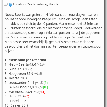
Location: Zuid-Limburg, Bunde
Nieuw Beerta was gisteren, 4 februari, opnieuw dagwinnaar en
bouwt de voorsprong gestaagd uit. Eelde en Hoogeveen zitten
inmiddels ook dichtbij de 40 punten. Marknesse heeft 3 februari
2,5 punten gescoord, die zijn hieronder toegevoegd. Leeuwarden
en Lauwersoog scoren op 4 februari punten, terwijl de gegevens
van Marknesse opnieuw nog niet binnen zijn. Ditmaal heeft
Marknesse zeer waarschijnlijk geen of slechts enkele tienden
gescoord en zal het daarmee achter Leeuwarden en Lauwersoog
blijven.
Tussenstand per 4 februari
1. Nieuw Beerta 43,6
(+2,9)
2. Eelde 37,3
(+2,2)
3. Hoogeveen 35,0
(+1,5)
4. Twente 28,3
5. Leeuwarden 24,1
(+1,3)
(6)
6. Lauwersoog 23,8
(+2,5)
(8 )
7. Marknesse 23,4
(+2,5)
(5)
8. Heino 22,4
(7)
9. Hupsel 21,2
10. Deelen 20,9