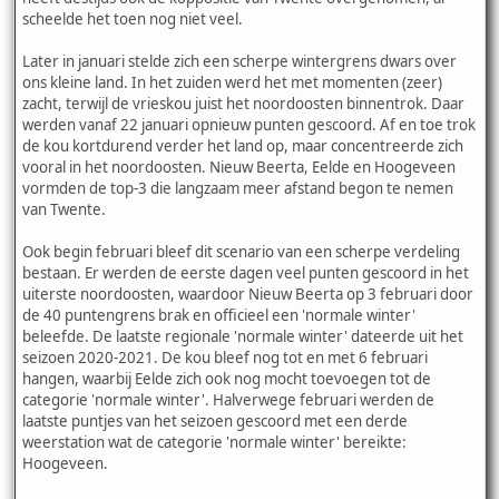
scheelde het toen nog niet veel.
Later in januari stelde zich een scherpe wintergrens dwars over
ons kleine land. In het zuiden werd het met momenten (zeer)
zacht, terwijl de vrieskou juist het noordoosten binnentrok. Daar
werden vanaf 22 januari opnieuw punten gescoord. Af en toe trok
de kou kortdurend verder het land op, maar concentreerde zich
vooral in het noordoosten. Nieuw Beerta, Eelde en Hoogeveen
vormden de top-3 die langzaam meer afstand begon te nemen
van Twente.
Ook begin februari bleef dit scenario van een scherpe verdeling
bestaan. Er werden de eerste dagen veel punten gescoord in het
uiterste noordoosten, waardoor Nieuw Beerta op 3 februari door
de 40 puntengrens brak en officieel een 'normale winter'
beleefde. De laatste regionale 'normale winter' dateerde uit het
seizoen 2020-2021. De kou bleef nog tot en met 6 februari
hangen, waarbij Eelde zich ook nog mocht toevoegen tot de
categorie 'normale winter'. Halverwege februari werden de
laatste puntjes van het seizoen gescoord met een derde
weerstation wat de categorie 'normale winter' bereikte:
Hoogeveen.