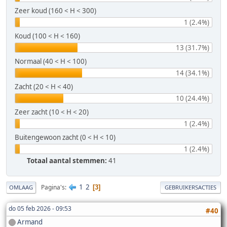
Zeer koud (160 < H < 300)
1 (2.4%)
Koud (100 < H < 160)
13 (31.7%)
Normaal (40 < H < 100)
14 (34.1%)
Zacht (20 < H < 40)
10 (24.4%)
Zeer zacht (10 < H < 20)
1 (2.4%)
Buitengewoon zacht (0 < H < 10)
1 (2.4%)
Totaal aantal stemmen:
41
1
2
Pagina's
3
OMLAAG
GEBRUIKERSACTIES
do 05 feb 2026 - 09:53
#40
Armand