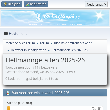
Inloggen
Registreren
Hoofdmenu
Meteo Service Forum
Forum
Discussie omtrent het weer
►
►
Het weer in het algemeen
Hellmanngetallen 2025-26
►
►
Hellmanngetallen 2025-26
Topic gezien door 7117 bezoekers
Gestart door Armand, wo 05 nov 2025 - 13:53
0 Leden en 1 gast bekijken dit topic.
Wat voor een winter wordt 2025-206
Streng (H > 300)
1 (2.4%)