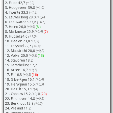
2. Eelde 42,7
(+1,0)
3. Hoogeveen 39,8
(+1,0)
4. Twente 33,3
(+1,3)
5. Lauwersoog 28,0
(+0,6)
6. Leeuwarden 27,6
(+0,5)
7. Heino 26,0
(+0.9)
(8 )
8. Marknesse 25,9
(+0,4)
(7)
9. Hupsel 24,0
(+1,0)
10. Deelen 23,8
(+1,2)
11. Lelystad 22,5
(+0,4)
12. Maastricht 20,0
(+0,2)
12. Volkel 20,0
(+0,8)
(13)
14. Stavoren 18,2
15. Terschelling 17,2
16. Arcen 16,7
(+0,7)
17. Ell 16,3
(+0,3)
(16)
18. Gilze-Rijen 16,1
(+0,4)
19. Herwijnen 15,5
(+0,3)
20. De Bilt 15,3
(+0,4)
21. Cabauw 15,2
(+0,3)
(20)
22. Eindhoven 14,8
(+0,5)
23. Berkhout 13,9
(+0,2)
24. Vlieland 11,2
25. Woensdrecht 10,3