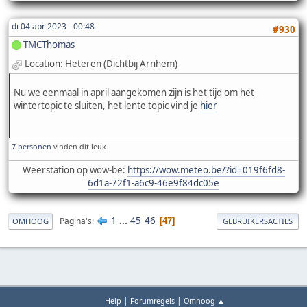
di 04 apr 2023 - 00:48
#930
TMCThomas
Location: Heteren (Dichtbij Arnhem)
Nu we eenmaal in april aangekomen zijn is het tijd om het
wintertopic te sluiten, het lente topic vind je
hier
7 personen
vinden dit leuk.
Weerstation op wow-be:
https://wow.meteo.be/?id=019f6fd8-
6d1a-72f1-a6c9-46e9f84dc05e
1
...
45
46
Pagina's
47
OMHOOG
GEBRUIKERSACTIES
|
|
Help
Forumregels
Omhoog ▲