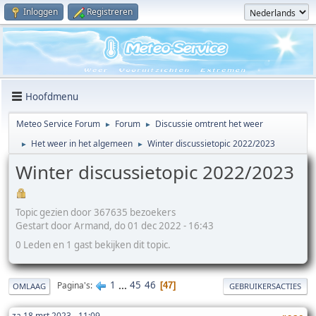
Inloggen
Registreren
Hoofdmenu
Meteo Service Forum
Forum
Discussie omtrent het weer
►
►
Het weer in het algemeen
Winter discussietopic 2022/2023
►
►
Winter discussietopic 2022/2023
Topic gezien door 367635 bezoekers
Gestart door Armand, do 01 dec 2022 - 16:43
0 Leden en 1 gast bekijken dit topic.
1
...
45
46
Pagina's
47
OMLAAG
GEBRUIKERSACTIES
za 18 mrt 2023 - 11:09