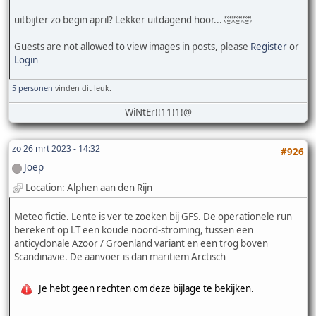
uitbijter zo begin april? Lekker uitdagend hoor... 🤣🤣🤣
Guests are not allowed to view images in posts, please
Register
or
Login
5 personen
vinden dit leuk.
WiNtEr!!11!1!@
zo 26 mrt 2023 - 14:32
#926
Joep
Location: Alphen aan den Rijn
Meteo fictie. Lente is ver te zoeken bij GFS. De operationele run
berekent op LT een koude noord-stroming, tussen een
anticyclonale Azoor / Groenland variant en een trog boven
Scandinavië. De aanvoer is dan maritiem Arctisch
Je hebt geen rechten om deze bijlage te bekijken.