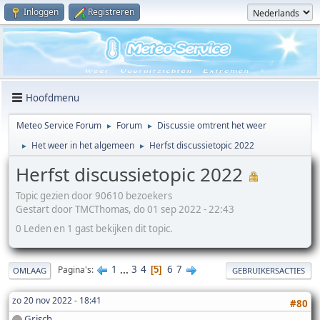
Inloggen
Registreren
Hoofdmenu
Meteo Service Forum
Forum
Discussie omtrent het weer
►
►
Het weer in het algemeen
Herfst discussietopic 2022
►
►
Herfst discussietopic 2022
Topic gezien door 90610 bezoekers
Gestart door TMCThomas, do 01 sep 2022 - 22:43
0 Leden en 1 gast bekijken dit topic.
1
...
3
4
6
7
Pagina's
5
OMLAAG
GEBRUIKERSACTIES
zo 20 nov 2022 - 18:41
#80
Grisch