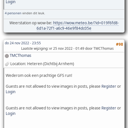
Login
4 personen
vinden dit leuk.
Weerstation op wow-be:
https://wow.meteo.be/?id=019f6fd8-
6d1a-72f1-a6c9-46e9f84dc05e
do 24 nov 2022 - 23:55
#98
Laatste wijziging
: vr 25 nov 2022 - 01:49 door TMCThomas
TMCThomas
Location: Heteren (Dichtbij Arnhem)
Wederom ook een prachtige GFS run!
Guests are not allowed to view images in posts, please
Register
or
Login
Guests are not allowed to view images in posts, please
Register
or
Login