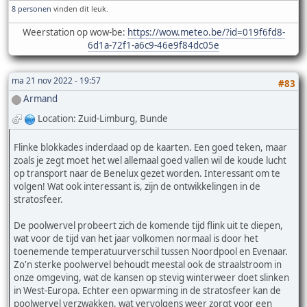
8 personen
vinden dit leuk.
Weerstation op wow-be:
https://wow.meteo.be/?id=019f6fd8-
6d1a-72f1-a6c9-46e9f84dc05e
ma 21 nov 2022 - 19:57
#83
Armand
Location: Zuid-Limburg, Bunde
Flinke blokkades inderdaad op de kaarten. Een goed teken, maar
zoals je zegt moet het wel allemaal goed vallen wil de koude lucht
op transport naar de Benelux gezet worden. Interessant om te
volgen! Wat ook interessant is, zijn de ontwikkelingen in de
stratosfeer.
De poolwervel probeert zich de komende tijd flink uit te diepen,
wat voor de tijd van het jaar volkomen normaal is door het
toenemende temperatuurverschil tussen Noordpool en Evenaar.
Zo'n sterke poolwervel behoudt meestal ook de straalstroom in
onze omgeving, wat de kansen op stevig winterweer doet slinken
in West-Europa. Echter een opwarming in de stratosfeer kan de
poolwervel verzwakken, wat vervolgens weer zorgt voor een