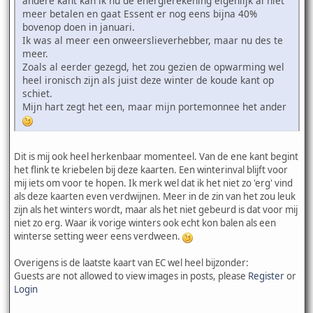
andere kant kan ik nu de energierekening eigenlijk al niet
meer betalen en gaat Essent er nog eens bijna 40%
bovenop doen in januari.
Ik was al meer een onweerslieverhebber, maar nu des te
meer.
Zoals al eerder gezegd, het zou gezien de opwarming wel
heel ironisch zijn als juist deze winter de koude kant op
schiet.
Mijn hart zegt het een, maar mijn portemonnee het ander
Dit is mij ook heel herkenbaar momenteel. Van de ene kant begint
het flink te kriebelen bij deze kaarten. Een winterinval blijft voor
mij iets om voor te hopen. Ik merk wel dat ik het niet zo 'erg' vind
als deze kaarten even verdwijnen. Meer in de zin van het zou leuk
zijn als het winters wordt, maar als het niet gebeurd is dat voor mij
niet zo erg. Waar ik vorige winters ook echt kon balen als een
winterse setting weer eens verdween.
Overigens is de laatste kaart van EC wel heel bijzonder:
Guests are not allowed to view images in posts, please
Register
or
Login