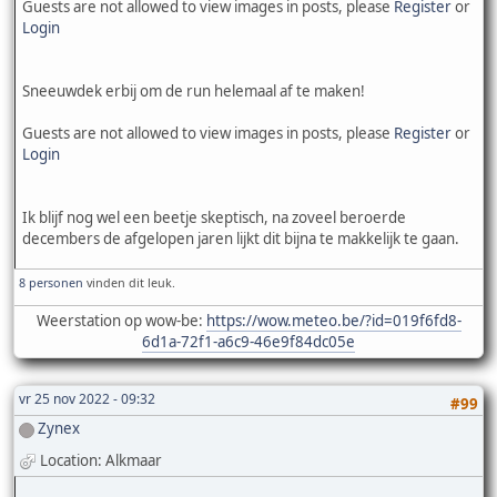
Guests are not allowed to view images in posts, please
Register
or
Login
Sneeuwdek erbij om de run helemaal af te maken!
Guests are not allowed to view images in posts, please
Register
or
Login
Ik blijf nog wel een beetje skeptisch, na zoveel beroerde
decembers de afgelopen jaren lijkt dit bijna te makkelijk te gaan.
8 personen
vinden dit leuk.
Weerstation op wow-be:
https://wow.meteo.be/?id=019f6fd8-
6d1a-72f1-a6c9-46e9f84dc05e
vr 25 nov 2022 - 09:32
#99
Zynex
Location: Alkmaar