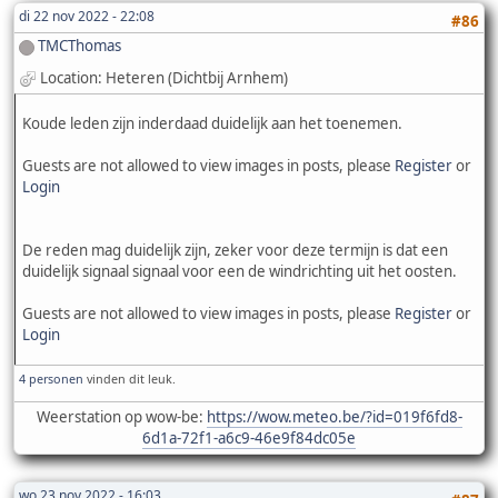
di 22 nov 2022 - 22:08
#86
TMCThomas
Location: Heteren (Dichtbij Arnhem)
Koude leden zijn inderdaad duidelijk aan het toenemen.
Guests are not allowed to view images in posts, please
Register
or
Login
De reden mag duidelijk zijn, zeker voor deze termijn is dat een
duidelijk signaal signaal voor een de windrichting uit het oosten.
Guests are not allowed to view images in posts, please
Register
or
Login
4 personen
vinden dit leuk.
Weerstation op wow-be:
https://wow.meteo.be/?id=019f6fd8-
6d1a-72f1-a6c9-46e9f84dc05e
wo 23 nov 2022 - 16:03