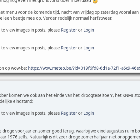
snog nog even met grondvorst doen inderdaad
t menu voor de komende tijd, nacht van vrijdag op zaterdag vooral aan 
el een beetje mee op. Verder redelijk normaal herfstweer.
 to view images in posts, please
Register
or
Login
 to view images in posts, please
Register
or
Login
on op wow-be:
https://wow.meteo.be/?id=019f6fd8-6d1a-72f1-a6c9-46
tober komen we ook aan het einde van het 'droogteseizoen', het KNMI sto
delijke eindstand:
 to view images in posts, please
Register
or
Login
ke droge voorjaar en zomer goed terug, waarbij we eind augustus ruim bo
jaar 1976 zelfs. Natuurlijk is dit zeer droge zomerhalfjaar niet onopgem