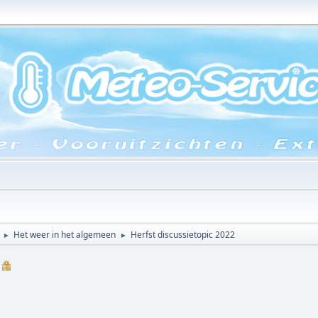
Het weer in het algemeen
Herfst discussietopic 2022
►
►