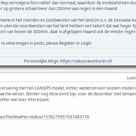
rliep vervolgens fors natter dan normaal, waardoor de eindstand een stu
l er op grotere schaal meer dan 200mm aan regen in één maand.
 name in het noorden en (zuid)westen van het land (m.u.v. de Zeeuwse k
 uiterste noordwesten van het land hebben een tekort dat wat hoger lig
ekort van boven de 300mm, daar is afgelopen maand ook de minste regen ge
 to view images in posts, please
Register
or
Login
Persoonlijke blogs:
https://natuuravonturier.nl/
Laats
en ervaring met het CANSIPS model, echter wederom een seizoen model di
 warme winter. Sterker nog deze komt bijv. voor de december met tempera
hter wel zeer interessant.
EdsenTheWeather/status/1576275957937483776