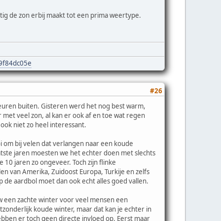
tig de zon erbij maakt tot een prima weertype.
e9f84dc05e
#26
euren buiten. Gisteren werd het nog best warm,
 met veel zon, al kan er ook af en toe wat regen
ook niet zo heel interessant.
oi om bij velen dat verlangen naar een koude
atste jaren moesten we het echter doen met slechts
10 jaren zo ongeveer. Toch zijn flinke
len van Amerika, Zuidoost Europa, Turkije en zelfs
 de aardbol moet dan ook echt alles goed vallen.
uw een zachte winter voor veel mensen een
itzonderlijk koude winter, maar dat kan je echter in
ben er toch geen directe invloed op. Eerst maar