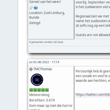
Geniet van het weer!
voorbij. September ve
in het zuidwesten vie
Location: Zuid-Limburg,
Regionaal zien we met
Bunde
name het zuidoosten en
Gelogd
zit zelfs nog op een t
Guests are not allowed
4 personen
vinden dit leuk.
zo 02 okt 2022 - 17:14
TMCThomas
Persoonlijk heb ik ge
een zonale en veel te
waarde aan hechten, ec
https://twitter.com/
Meteoroloog
Berichten: 3.674
Kom maar op met die horror