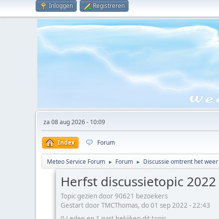
Inloggen
Registreren
za 08 aug 2026 - 10:09
Index
Forum
Meteo Service Forum
Forum
Discussie omtrent het weer
►
►
Herfst discussietopic 2022
Topic gezien door 90621 bezoekers
Gestart door TMCThomas, do 01 sep 2022 - 22:43
0 Leden en 1 gast bekijken dit topic.