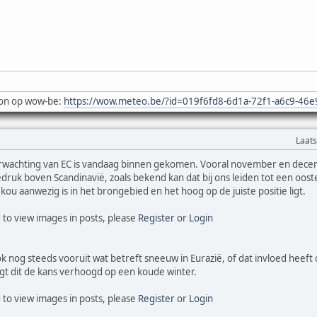
on op wow-be:
https://wow.meteo.be/?id=019f6fd8-6d1a-72f1-a6c9-46
Laats
wachting van EC is vandaag binnen gekomen. Vooral november en december
edruk boven Scandinavië, zoals bekend kan dat bij ons leiden tot een oos
kou aanwezig is in het brongebied en het hoog op de juiste positie ligt.
 to view images in posts, please
Register
or
Login
nog steeds vooruit wat betreft sneeuw in Eurazië, of dat invloed heeft op 
igt dit de kans verhoogd op een koude winter.
 to view images in posts, please
Register
or
Login