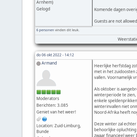
Arnhem)
Gelogd
Komende dagen overigen
Guests are not allowed
6 personen
vinden dit leuk.
Weerstati
do 06 okt 2022 - 14:12
Armand
Heerlijke herfstdag z
met in het zuidoosten 
vallen. Voornamelijk v
Als oktober is aangebr
winterperiode te zien,
Moderators
enkele speldenprikken.
Berichten: 3.085
winterinvallen niet on
Geniet van het weer!
Noord-Afrika heeft nog
Deze winter zal echte
Location: Zuid-Limburg,
behoorlijke opluchting 
Bunde
zwaar financieel weer