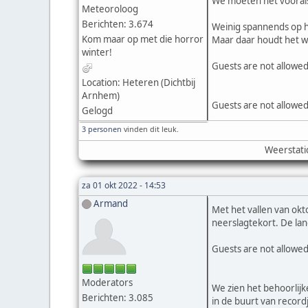
We moeten het vooral
Meteoroloog
Berichten: 3.674
Weinig spannends op he
Kom maar op met die horror
Maar daar houdt het w
winter!
Guests are not allowed
Location: Heteren (Dichtbij
Arnhem)
Guests are not allowed
Gelogd
3 personen
vinden dit leuk.
Weerstati
za 01 okt 2022 - 14:53
Armand
Met het vallen van ok
neerslagtekort. De lan
Guests are not allowed
Moderators
We zien het behoorlij
Berichten: 3.085
in de buurt van record