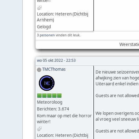
winter!
Location: Heteren (Dichtbij
Arnhem)
Gelogd
3 personen
vinden dit leuk.
Weerstati
wo 05 okt 2022 - 22:53
TMCThomas
De nieuwe seizoensver
afwijking zien van hog
Uiteraard enkel indien 
Guests are not allowed
Meteoroloog
Berichten: 3.674
We lopen overigens ook 
Kom maar op met die horror
al vroeg veel sneeuw l
winter!
Guests are not allowed
Location: Heteren (Dichtbij