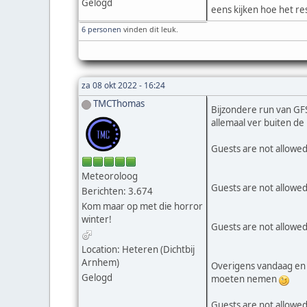
Gelogd
eens kijken hoe het r
6 personen
vinden dit leuk.
za 08 okt 2022 - 16:24
TMCThomas
Bijzondere run van GFS
allemaal ver buiten de
Guests are not allowed
Meteoroloog
Guests are not allowed
Berichten: 3.674
Kom maar op met die horror
winter!
Guests are not allowed
Location: Heteren (Dichtbij
Arnhem)
Overigens vandaag en 
Gelogd
moeten nemen
Guests are not allowed