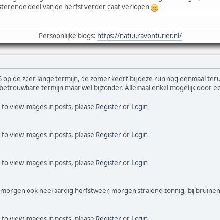
esterende deel van de herfst verder gaat verlopen
Persoonlijke blogs:
https://natuuravonturier.nl/
 op de zeer lange termijn, de zomer keert bij deze run nog eenmaal teru
 betrouwbare termijn maar wel bijzonder. Allemaal enkel mogelijk door een
 to view images in posts, please
Register
or
Login
 to view images in posts, please
Register
or
Login
 to view images in posts, please
Register
or
Login
morgen ook heel aardig herfstweer, morgen stralend zonnig, bij bruine
 to view images in posts, please
Register
or
Login