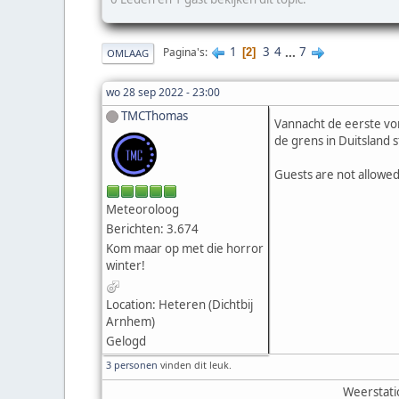
1
3
4
...
7
Pagina's
2
OMLAAG
wo 28 sep 2022 - 23:00
TMCThomas
Vannacht de eerste vor
de grens in Duitsland 
Guests are not allowed
Meteoroloog
Berichten: 3.674
Kom maar op met die horror
winter!
Location: Heteren (Dichtbij
Arnhem)
Gelogd
3 personen
vinden dit leuk.
Weerstati