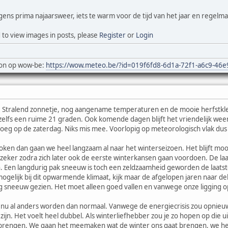
s prima najaarsweer, iets te warm voor de tijd van het jaar en regelma
 to view images in posts, please
Register
or
Login
on op wow-be:
https://wow.meteo.be/?id=019f6fd8-6d1a-72f1-a6c9-46
o! Stralend zonnetje, nog aangename temperaturen en de mooie herfstkl
zelfs een ruime 21 graden. Ook komende dagen blijft het vriendelijk weer
roeg op de zaterdag. Niks mis mee. Voorlopig op meteorologisch vlak dus 
oken dan gaan we heel langzaam al naar het winterseizoen. Het blijft mo
 zeker zodra zich later ook de eerste winterkansen gaan voordoen. De la
 Een langdurig pak sneeuw is toch een zeldzaamheid geworden de laatste 
mogelijk bij dit opwarmende klimaat, kijk maar de afgelopen jaren naar de
 sneeuw gezien. Het moet alleen goed vallen en vanwege onze ligging op
r nu al anders worden dan normaal. Vanwege de energiecrisis zou opnie
zijn. Het voelt heel dubbel. Als winterliefhebber zou je zo hopen op die u
 brengen. We gaan het meemaken wat de winter ons gaat brengen, we heb