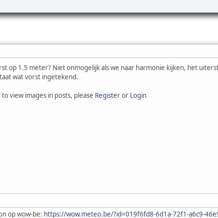
st op 1.5 meter? Niet onmogelijk als we naar harmonie kijken, het uiter
staat wat vorst ingetekend.
 to view images in posts, please
Register
or
Login
on op wow-be:
https://wow.meteo.be/?id=019f6fd8-6d1a-72f1-a6c9-46