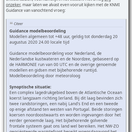
onzeker
, maar laten we alvast even vooruit kijken met de KNMI
Guidance van vanochtend vroeg:
Citeer
Guidance modelbeoordeling
Modellen algemeen tot +48 uur, geldig tot donderdag 20
augustus 2020 24.00 locale tijd
Guidance modelbeoordeling voor Nederland, de
Nederlandse kustwateren en de Noordzee, gebaseerd op
de HARMONIE run van 00 UTC en de overige genoemde
modellen en gidsen met bijbehorende runtijd.
Modelbeoordeling door meteoroloog
Synoptische situatie:
Een complex lagedrukgebied boven de Atlantische Oceaan
koerst langzaam richting Ierland. Bij dit laag bevinden zich
twee randstoringen, een nabij Land's End en een tweede
op enige afstand ten westen van Portugal. Beide storingen
koersen noordoostwaarts en worden ingevangen door het
eerder genoemde laag. Het bijbehorende golvende
frontale systeem gaat ons land wel bereiken. Het NW-ZO
georiënteerde warmtefront bereikt woensdagavond het