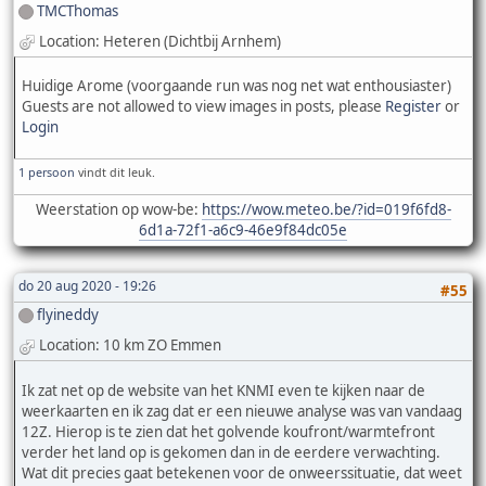
TMCThomas
Location: Heteren (Dichtbij Arnhem)
Huidige Arome (voorgaande run was nog net wat enthousiaster)
Guests are not allowed to view images in posts, please
Register
or
Login
1 persoon
vindt dit leuk.
Weerstation op wow-be:
https://wow.meteo.be/?id=019f6fd8-
6d1a-72f1-a6c9-46e9f84dc05e
do 20 aug 2020 - 19:26
#55
flyineddy
Location: 10 km ZO Emmen
Ik zat net op de website van het KNMI even te kijken naar de
weerkaarten en ik zag dat er een nieuwe analyse was van vandaag
12Z. Hierop is te zien dat het golvende koufront/warmtefront
verder het land op is gekomen dan in de eerdere verwachting.
Wat dit precies gaat betekenen voor de onweerssituatie, dat weet