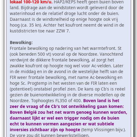
lokaal 100-120 km/u.
HAP2/KEPS heeft geen buien boven
land. Bijdrage aan de windstoten wordt geleverd door de
waterinhoud en de relatief droge lucht onder de buien.
Daarnaast is de windsnelheid op enige hoogte ook vrij
hoog (ca. 35 kn). Achter het koufront neemt de wind in de
kustdistricten toe naar ZZW 7.
Bewolking:
Frontale bewolking op nadering van het warmtefront. St
(ook beneden 500 vt) vooral op de Noordzee. Vanochtend
verdwijnt de dikkere frontale bewolking, al zorgt het
zwakke koufront op hoogte nog wel voor Ac-velden. Later
in de middag en in de avond in de westelijke helft van de
FIR weer frontale bewolking, met name Ac-bewolking en
hoge Sc. Progtemp in het westen van de FIR laten een
(potentieel) onstabiel profiel zien. De kans op Cb's is reëel
gezien de buienontwikkeling in de diverse modellen op de
Noordzee. Tophoogtes FL350 of 400.
Boven land is het
zeer de vraag of de Cb's tot ontwikkeling gaan komen:
Boven België zou het net warm genoeg kunnen worden,
daarnaast lijkt er wel een trigger nodig om de buien
echt te kunnen vormen aangezien er wat subtiele
inversies zichtbaar zijn op hoogte
(temp Vlissingen bijv.).
De vore zou dit kunnen bewerkstelligen.