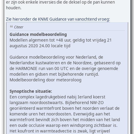
er zijn ook enkele inversies die de deksel op de pan kunnen
houden.
Zie hieronder de KNMI Guidance van vanochtend vroeg:
Citeer
Guidance modelbeoordeling
Modellen algemeen tot +48 uur, geldig tot vrijdag 21
augustus 2020 24.00 locale tijd
Guidance modelbeoordeling voor Nederland, de
Nederlandse kustwateren en de Noordzee, gebaseerd op
de HARMONIE run van 00 UTC en de overige genoemde
modellen en gidsen met bijbehorende runtijd.
Modelbeoordeling door meteoroloog
Synoptische situatie:
Een complex lagedrukgebied nabij Ierland koerst
langzaam noordoostwaarts. Bijbehorend NW-ZO
georiënteerd warmtefront boven het noorden verlaat de
komende uren het noordoosten. Evenwijdig aan het
warmtefront bevindt zich boven het midden van het land
een oude occlusie waarop een windsprong zichtbaar is.
Het koufront in warmteadvectie is zwak, ligt vrijwel