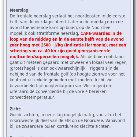
Neerslag:
De frontale neerslag verlaat het noordoosten in de eerste
helft van donderdagochtend. Later in de middag en in de
avond toenemende kans op buien, op de Noordzee
mogelijk ook stratiforme neerslag.
CAPE-waardes in de
loop van de middag en in de eerste helft van de avond
zeer hoog met 2500+ J/kg (indicatie Harmonie), met een
schering van ca. 40 kn zijn goed georganiseerde
multicellen/supercellen mogelijk.
Als de buien ontstaan
gaat dit meteen gepaard met onweer en lokaal veel regen,
(grote) hagel is dan ook waarschijnlijk. Triggers zijn de
nabijheid van de frontale golf (op hoogte zien we voor het
koufront uit enkele gebieden met koudere lucht, zie
bijvoorbeeld tijd-hoogtediagram van Vlissingen) en
uiteraard de convergentie bij de vore + bereiken
convectietemperatuur.
Zicht:
Goede zichten, in neerslag mogelijk matig, vooral in het
noordwestelijk deel van de FIR op de Noordzee. Vanavond
bij de zwaardere buien kortdurend slechte zichten.