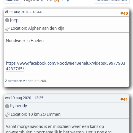
di 11 aug 2020 - 18:44
#40
Joep
Location: Alphen aan den Rijn
Noodweer in Haelen
https://www.facebook.com/NoodweerBenelux/videos/59977903
4232765/
2 personen
vinden dit leuk.
wo 19 aug 2020 - 12:25
#41
flyineddy
Location: 10 km ZO Emmen
Vanaf morgenavond is er misschien weer een kans op
onweersbuien, voornamelijk in het westen. Het is nog
erg