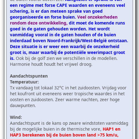
een regime met forse CAPE waarden en eveneens veel
schering, is er dan meteen sprake van goed
georganiseerde en forse buien.
Veel onzekerheden
rondom deze ontwikkeling,
dit moet de komende runs
goed in de gaten gehouden worden. Het wordt
vanmiddag vooral in de gaten houden of de buien
inderdaad boven Noord-Frankrijk/West-België ontstaan.
Deze situatie is er weer een waarbij de onzekerheid
groot is, maar waarbij de potentiële weerimpact groot
is.
Ook bij de golf zien we verschillen in de modellen.
Harmonie houdt houdt het vrijwel droog.
Aandachtspunten
Temperatuur:
Tx vandaag tot lokaal 32°C in het zuidoosten. Vrijdag voor
het koufront uit eveneens weer tropische waardes in het
oosten en zuidoosten. Zeer warme nachten, zeer hoge
dauwpunten.
Wind:
Aandachtspunt is de kans op zware windstoten vanmiddag
bij de mogelijke buien in de thermische vore,
HAP1 en
HAP3 berekenen bij de buien boven land >75 km/u,