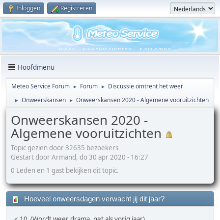
Inloggen
Registreren
Hoofdmenu
Meteo Service Forum
Forum
Discussie omtrent het weer
►
►
Onweerskansen
Onweerskansen 2020 - Algemene vooruitzichten
►
►
Onweerskansen 2020 -
Algemene vooruitzichten
Topic gezien door 32635 bezoekers
Gestart door Armand, do 30 apr 2020 - 16:27
0 Leden en 1 gast bekijken dit topic.
Hoeveel onweersdagen verwacht jij dit jaar?
< 10 (Wordt weer drama, net als vorig jaar)