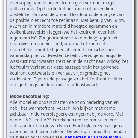
evenwijdig aan de bovenstroming en vertoont enige
golfvorming. Op hoogte ligt het koufront bovendien
oostelijker dan aan de grond. Hierdoor is de analyse van
de positie niet recht toe recht aan. Met behulp van Td2m,
RV2m en in mindere mate tijd-hoogtediagrammen en
wolkenbasisvelden leggen we het koufront, over het
algemeen NO-ZW georiënteerd, vanmiddag tegen het
noordwesten van het land, waarna het koufront
noordelijker komt te liggen als een thermische vore
vanmiddag het zuidwesten bereikt, vervolgens langs de
westkust noordwaarts trekt en in de nacht naar vrijdag het
luchtruim verlaat. Na deze passage trekt het golvende
koufront oostwaarts en verlaat vrijdagmiddag het
zuidoosten. Tijdens de passage van het koufront trekt er
een golf langs het koufront noordoostwaarts.
Modelbeoordeling:
Alle modellen onderschatten de St op nadering van en
nabij het warmtefront. Verschillen blijven met name
zichtbaar in de neerslagberekeningen nabij de vore. Met
name HAP1 en HAP3 berekenen iedere run buien die
ontstaan ter hoogte van Noord-Frankrijk, die vervolgens
over ons land heen trekken. De overigen modellen hebben
de buien vooral boven zee.
Aangezien er sprake is van