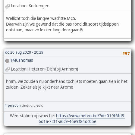
Location: Kockengen
Wellicht toch die langverwachtte MCS.
Daarvan zijn we gewend dat die pas rond dit soort tijdstippen
ontstaan, maar zo lekker lang doorgaan🤞
do 20 aug 2020 - 20:29
#57
TMCThomas
Location: Heteren (Dichtbij Arnhem)
hmm, we zouden nu onderhand toch iets moeten gaan zien in het
zuiden. Zeker als je kijkt naar Arome
1 persoon
vindt dit leuk.
Weerstation op wow-be:
https://wow.meteo.be/?id=019f6fd8-
6d1a-72f1-a6c9-46e9f84dc05e