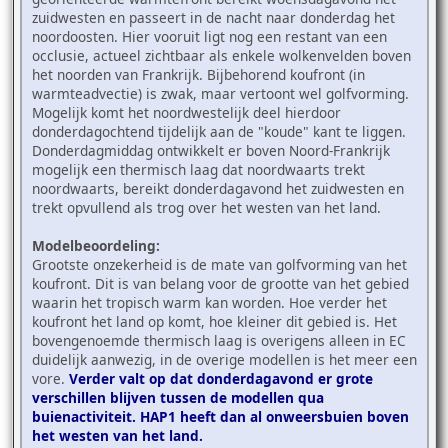
zuidwesten en passeert in de nacht naar donderdag het
noordoosten. Hier vooruit ligt nog een restant van een
occlusie, actueel zichtbaar als enkele wolkenvelden boven
het noorden van Frankrijk. Bijbehorend koufront (in
warmteadvectie) is zwak, maar vertoont wel golfvorming.
Mogelijk komt het noordwestelijk deel hierdoor
donderdagochtend tijdelijk aan de "koude" kant te liggen.
Donderdagmiddag ontwikkelt er boven Noord-Frankrijk
mogelijk een thermisch laag dat noordwaarts trekt
noordwaarts, bereikt donderdagavond het zuidwesten en
trekt opvullend als trog over het westen van het land.
Modelbeoordeling:
Grootste onzekerheid is de mate van golfvorming van het
koufront. Dit is van belang voor de grootte van het gebied
waarin het tropisch warm kan worden. Hoe verder het
koufront het land op komt, hoe kleiner dit gebied is. Het
bovengenoemde thermisch laag is overigens alleen in EC
duidelijk aanwezig, in de overige modellen is het meer een
vore.
Verder valt op dat donderdagavond er grote
verschillen blijven tussen de modellen qua
buienactiviteit. HAP1 heeft dan al onweersbuien boven
het westen van het land.