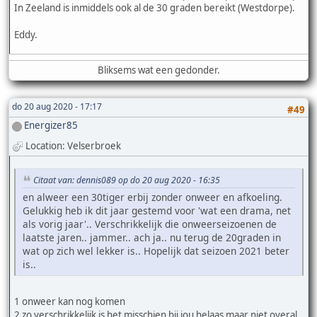
In Zeeland is inmiddels ook al de 30 graden bereikt (Westdorpe).
Eddy.
Bliksems wat een gedonder.
do 20 aug 2020 - 17:17
#49
Energizer85
Location: Velserbroek
Citaat van: dennis089 op do 20 aug 2020 - 16:35
en alweer een 30tiger erbij zonder onweer en afkoeling.
Gelukkig heb ik dit jaar gestemd voor 'wat een drama, net
als vorig jaar'.. Verschrikkelijk die onweerseizoenen de
laatste jaren.. jammer.. ach ja.. nu terug de 20graden in
wat op zich wel lekker is.. Hopelijk dat seizoen 2021 beter
is..
1 onweer kan nog komen
2 zo verschrikkelijk is het misschien bij jou helaas maar niet overal