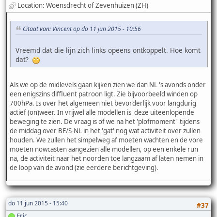
Location: Woensdrecht of Zevenhuizen (ZH)
Citaat van: Vincent op do 11 jun 2015 - 10:56
Vreemd dat die lijn zich links opeens ontkoppelt. Hoe komt
dat?
Als we op de midlevels gaan kijken zien we dan NL 's avonds onder
een enigszins diffluent patroon ligt. Zie bijvoorbeeld winden op
700hPa. Is over het algemeen niet bevorderlijk voor langdurig
actief (on)weer. In vrijwel alle modellen is deze uiteenlopende
beweging te zien. De vraag is of we na het 'plofmoment' tijdens
de middag over BE/S-NL in het 'gat' nog wat activiteit over zullen
houden. We zullen het simpelweg af moeten wachten en de vore
moeten nowcasten aangezien alle modellen, op een enkele run
na, de activiteit naar het noorden toe langzaam af laten nemen in
de loop van de avond (zie eerdere berichtgeving).
do 11 jun 2015 - 15:40
#37
Eric