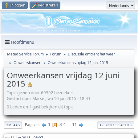
Inloggen
Registreren
Hoofdmenu
Meteo Service Forum
Forum
Discussie omtrent het weer
►
►
Onweerskansen
Onweerkansen vrijdag 12 juni 2015
►
►
Onweerkansen vrijdag 12 juni
2015
Topic gezien door 69392 bezoekers
Gestart door Marsel, wo 10 jun 2015 - 18:41
0 Leden en 1 gast bekijken dit topic.
1
3
4
...
11
Pagina's
2
OMLAAG
GEBRUIKERSACTIES
do 11 jun 2015 - 08:07