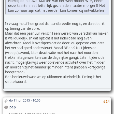
Hierbij de nieuwe kaarten van het weermodel WRF, neem
deze kaarten niet letterlijk gezien de situatie morgen!! Het
kan zomaar zijn dat het eerder kan komen cq ontwikkelen
Ik vraag me af hoe groot die bandbreedte nog is, en dan doel ik
op timing van de vore.
Maar dat een paar uur verschil een wereld van verschil kan maken
is wel duidelijk. In dat opzicht is het inderdaad nog even
afwachten. Mooi is overigens dat de door jou geposte WRF data
het verhaal goed ondersteunt. Vooal BE en S-NL tijdens de
(vroege) avond, later deactivatie met het naar het noorden
trekken (tegenwerken van de dagelijkse gang). Later, tijdens de
nacht, mogelijkerwijs weer oplevende activiteit over het midden
en noorden zij het aanmerlijk minder intens (inlopen kortgolvige
hoogtetrog).
Ben benieuwd waar we op uitkomen uiteindelijk. Timing is het
sleutelwoord.
do 11 jun 2015 - 10:06
#24
Joep