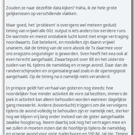
Zouden ze naar dezelfde data kijken? Haha, ik zie hele grote
gelijkenissen op verschillende vlakken.
Maar goed, het 'probleem' is overigens wel meteen geduid:
timing van vrijwel alle 00z output is iets anders tov eerdere runs.
De warmste en meest onstabiele lucht komt met enige vertraging
noordwaarts. Dat betekent, en modellen zijn daarin vrijwel
unaniem, dat de timing van de vore alsook de Tx daarmee voor
ons enigszins ongunstiger is geworden. Sven heeft het eea ook al
even terecht aangehaald. Zwaartepunt over BE en het uisterste
zuiden van NL tijdens de namiddag en vroege avond. Daar dan de
randverschijnselen en organisatiegraad zoals in de openingspost
aangehaald. Op de timing na is namelijk niets veranderd.
In prinipce geldt het verhaal van gisteren nog steeds: hoe
noordelijker hoe minder activiteit de vore zal bezitten, immers de
piek in activiteit kan alleen behouden worden wanneer dagelijkse
gang meewerkt. Andere (bovenlucht) triggers om die vervolgens
tijdens de avond volledig te behouden zijn er namelijk niet, sterker
nog we blijven vrij lang onder invloed van de gister aangehaalde
zwakke hoogterug. Neem daarbij ook nog het vertragen mee en
we zullen in moeten inzien dat de hoofdprijs tijdens de namiddag
en vroege avond voor onze zuiderburen en SSE-NL zal zijn. Timing