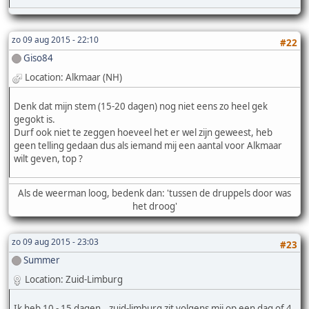
zo 09 aug 2015 - 22:10
#22
Giso84
Location: Alkmaar (NH)
Denk dat mijn stem (15-20 dagen) nog niet eens zo heel gek
gegokt is.
Durf ook niet te zeggen hoeveel het er wel zijn geweest, heb
geen telling gedaan dus als iemand mij een aantal voor Alkmaar
wilt geven, top ?
Als de weerman loog, bedenk dan: 'tussen de druppels door was
het droog'
zo 09 aug 2015 - 23:03
#23
Summer
Location: Zuid-Limburg
Ik heb 10 - 15 dagen...zuid-limburg zit volgens mij op een dag of 4