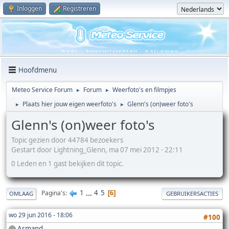
Inloggen
Registreren
Hoofdmenu
Meteo Service Forum
Forum
Weerfoto's en filmpjes
►
►
Plaats hier jouw eigen weerfoto's
Glenn's (on)weer foto's
►
►
Glenn's (on)weer foto's
Topic gezien door 44784 bezoekers
Gestart door Lightning_Glenn, ma 07 mei 2012 - 22:11
0 Leden en 1 gast bekijken dit topic.
1
...
4
5
Pagina's
6
OMLAAG
GEBRUIKERSACTIES
wo 29 jun 2016 - 18:06
#100
Armand