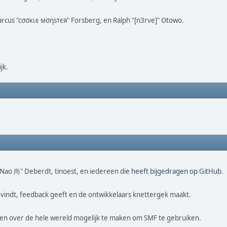
Marcus "cσσкιє мσηѕтєя" Forsberg, en Ralph "[n3rve]" Otowo.
jk.
 "Nao 尚" Deberdt, tinoest, en iedereen die
heeft bijgedragen op GitHub
.
vindt, feedback geeft en de ontwikkelaars knettergek maakt.
sen over de hele wereld mogelijk te maken om SMF te gebruiken.