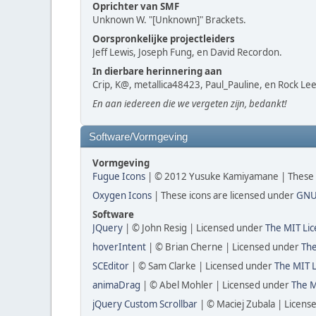
Oprichter van SMF
Unknown W. "[Unknown]" Brackets.
Oorspronkelijke projectleiders
Jeff Lewis, Joseph Fung, en David Recordon.
In dierbare herinnering aan
Crip, K@, metallica48423, Paul_Pauline, en Rock Lee
En aan iedereen die we vergeten zijn, bedankt!
Software/Vormgeving
Vormgeving
Fugue Icons
| © 2012 Yusuke Kamiyamane | These ic
Oxygen Icons
| These icons are licensed under
GNU
Software
JQuery
| © John Resig | Licensed under
The MIT Lic
hoverIntent
| © Brian Cherne | Licensed under
The
SCEditor
| © Sam Clarke | Licensed under
The MIT L
animaDrag
| © Abel Mohler | Licensed under
The M
jQuery Custom Scrollbar
| © Maciej Zubala | Licen