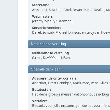
Marketing
Adish "(F.L.A.M.E.R)" Patel, Bryan "Runic" Deakin, 
Webmasters
Jeremy "SleePy" Darwood.
Serverbeheerders
Derek Schwab, Michael Johnson, en Liroy van Hoewi
Nederlandse vertaling
Nederlandse vertaling
@rjen, Dav999, en LiBen.
Speciale dank aan
Adviserende ontwikkelaars
albertlast, Brett Flannigan, Mark Rose, René-Gilles
Betatesters
Het kleine groepje mensen dat onophoudelijk bugs 
Vertalers
Bedankt voor jullie inspanningen die het voor men