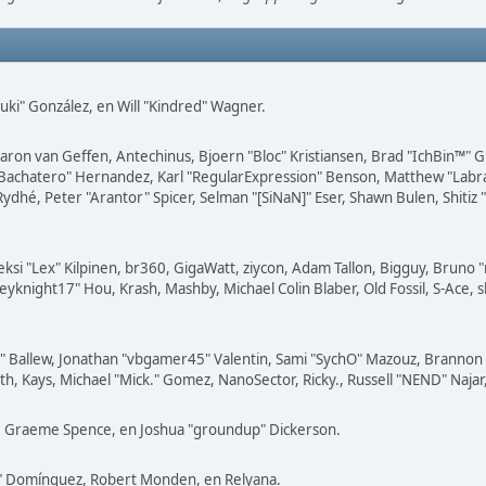
 "Suki" González, en Will "Kindred" Wagner.
 Aaron van Geffen, Antechinus, Bjoern "Bloc" Kristiansen, Brad "IchBin™"
"JayBachatero" Hernandez, Karl "RegularExpression" Benson, Matthew "Lab
Rydhé, Peter "Arantor" Spicer, Selman "[SiNaN]" Eser, Shawn Bulen, Shiti
eksi "Lex" Kilpinen, br360, GigaWatt, ziycon, Adam Tallon, Bigguy, Bruno 
eyknight17" Hou, Krash, Mashby, Michael Colin Blaber, Old Fossil, S-Ace
 Ballew, Jonathan "vbgamer45" Valentin, Sami "SychO" Mazouz, Brannon "
th, Kays, Michael "Mick." Gomez, NanoSector, Ricky., Russell "NEND" Najar
iny, Graeme Spence, en Joshua "groundup" Dickerson.
o" Domínguez, Robert Monden, en Relyana.