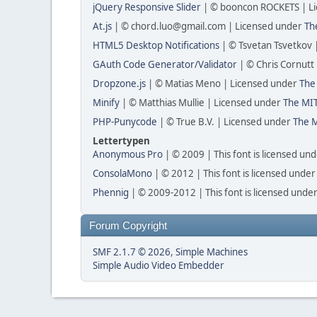
jQuery Responsive Slider
| © booncon ROCKETS | L
At.js
| © chord.luo@gmail.com | Licensed under
Th
HTML5 Desktop Notifications
| © Tsvetan Tsvetkov 
GAuth Code Generator/Validator
| © Chris Cornutt
Dropzone.js
| © Matias Meno | Licensed under
The
Minify
| © Matthias Mullie | Licensed under
The MIT
PHP-Punycode
| © True B.V. | Licensed under
The M
Lettertypen
Anonymous Pro
| © 2009 | This font is licensed un
ConsolaMono
| © 2012 | This font is licensed under
Phennig
| © 2009-2012 | This font is licensed under
Forum Copyright
SMF 2.1.7 © 2026
,
Simple Machines
Simple Audio Video Embedder