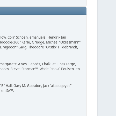
 Grow, Colin Schoen, emanuele, Hendrik Jan
radoodle-360" Kerle, Grudge, Michael "Oldiesmann"
z "Dragooon" Garg, Theodore "Orstio" Hildebrandt,
"margarett" Alves, CapadY, ChalkCat, Chas Large,
, shadav, Steve, Storman™, Wade "sησω" Poulsen, en
B" Hall, Gary M. Gadsdon, Jack "akabugeyes"
, en SA™.