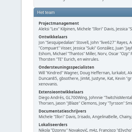
Het team
Projectmanagement
Aleksi "Lex" Kilpinen, Michele "Illori" Davis, Jessica
Ontwikkelaars
Jon "Sesquipedalian" Stovell, John "live627" Rayes,
"Compuart" Visser, Jessica "Suki" González, Juan 
Eshom, Michael "Thantos" Miller, Norv, Oscar "Ozp" 
Thorsten "TE" Eurich, en winrules.
Ondersteuningsspecialisten
Will "Kindred" Wagner, Doug Heffernan, lurkalot, Al
Duncan85, gbsothere, JimM, Justyne, Kat, Kevin "gr
xenovanis.
Extensieontwikkelaars
Diego Andrés, GL700Wing, Johnnie "TwitchisMental"
Thorsen, Jason "JBlaze" Clemons, Joey "Tyrsson" Smi
Documentatieschrijvers
Michele "Illori" Davis, Irisado, AngelinaBelle, Cha
Lokaliseerders
Nikola "Dzonny" Novaković, m4z, Francisco "d3vch