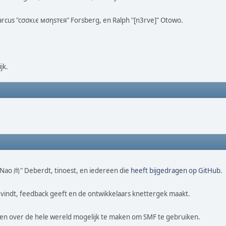
Marcus "cσσкιє мσηѕтєя" Forsberg, en Ralph "[n3rve]" Otowo.
jk.
 "Nao 尚" Deberdt, tinoest, en iedereen die
heeft bijgedragen op GitHub
.
vindt, feedback geeft en de ontwikkelaars knettergek maakt.
sen over de hele wereld mogelijk te maken om SMF te gebruiken.