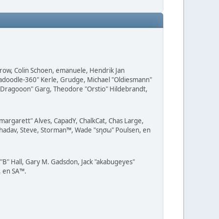
 Grow, Colin Schoen, emanuele, Hendrik Jan
radoodle-360" Kerle, Grudge, Michael "Oldiesmann"
z "Dragooon" Garg, Theodore "Orstio" Hildebrandt,
"margarett" Alves, CapadY, ChalkCat, Chas Large,
, shadav, Steve, Storman™, Wade "sησω" Poulsen, en
B" Hall, Gary M. Gadsdon, Jack "akabugeyes"
, en SA™.