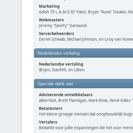
Marketing
Adish "(F.L.A.M.E.R)" Patel, Bryan "Runic" Deakin, 
Webmasters
Jeremy "SleePy" Darwood.
Serverbeheerders
Derek Schwab, Michael Johnson, en Liroy van Hoewi
Nederlandse vertaling
Nederlandse vertaling
@rjen, Dav999, en LiBen.
Speciale dank aan
Adviserende ontwikkelaars
albertlast, Brett Flannigan, Mark Rose, René-Gilles
Betatesters
Het kleine groepje mensen dat onophoudelijk bugs 
Vertalers
Bedankt voor jullie inspanningen die het voor men