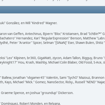
 "Suki" González, en Will "Kindred" Wagner.
 Aaron van Geffen, Antechinus, Bjoern "Bloc" Kristiansen, Brad "IchBin™"
"JayBachatero" Hernandez, Karl "RegularExpression" Benson, Matthew "Lab
Rydhé, Peter "Arantor" Spicer, Selman "[SiNaN]" Eser, Shawn Bulen, Shiti
eksi "Lex" Kilpinen, br360, GigaWatt, ziycon, Adam Tallon, Bigguy, Bruno 
eyknight17" Hou, Krash, Mashby, Michael Colin Blaber, Old Fossil, S-Ace
 Ballew, Jonathan "vbgamer45" Valentin, Sami "SychO" Mazouz, Brannon "
th, Kays, Michael "Mick." Gomez, NanoSector, Ricky., Russell "NEND" Najar
iny, Graeme Spence, en Joshua "groundup" Dickerson.
o" Domínguez, Robert Monden, en Relyana.