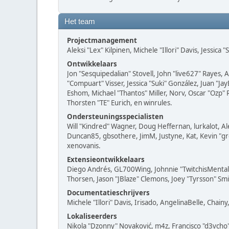
Het team
Projectmanagement
Aleksi "Lex" Kilpinen, Michele "Illori" Davis, Jessica
Ontwikkelaars
Jon "Sesquipedalian" Stovell, John "live627" Rayes,
"Compuart" Visser, Jessica "Suki" González, Juan 
Eshom, Michael "Thantos" Miller, Norv, Oscar "Ozp" 
Thorsten "TE" Eurich, en winrules.
Ondersteuningsspecialisten
Will "Kindred" Wagner, Doug Heffernan, lurkalot, Al
Duncan85, gbsothere, JimM, Justyne, Kat, Kevin "gr
xenovanis.
Extensieontwikkelaars
Diego Andrés, GL700Wing, Johnnie "TwitchisMental"
Thorsen, Jason "JBlaze" Clemons, Joey "Tyrsson" Smi
Documentatieschrijvers
Michele "Illori" Davis, Irisado, AngelinaBelle, Cha
Lokaliseerders
Nikola "Dzonny" Novaković, m4z, Francisco "d3vch