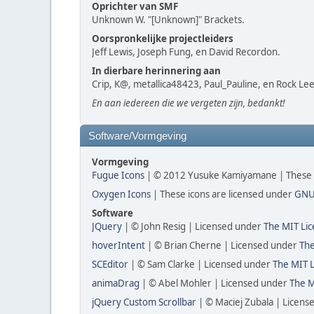
Oprichter van SMF
Unknown W. "[Unknown]" Brackets.
Oorspronkelijke projectleiders
Jeff Lewis, Joseph Fung, en David Recordon.
In dierbare herinnering aan
Crip, K@, metallica48423, Paul_Pauline, en Rock Lee
En aan iedereen die we vergeten zijn, bedankt!
Software/Vormgeving
Vormgeving
Fugue Icons
| © 2012 Yusuke Kamiyamane | These ic
Oxygen Icons
| These icons are licensed under
GNU
Software
JQuery
| © John Resig | Licensed under
The MIT Lic
hoverIntent
| © Brian Cherne | Licensed under
The
SCEditor
| © Sam Clarke | Licensed under
The MIT L
animaDrag
| © Abel Mohler | Licensed under
The M
jQuery Custom Scrollbar
| © Maciej Zubala | Licen