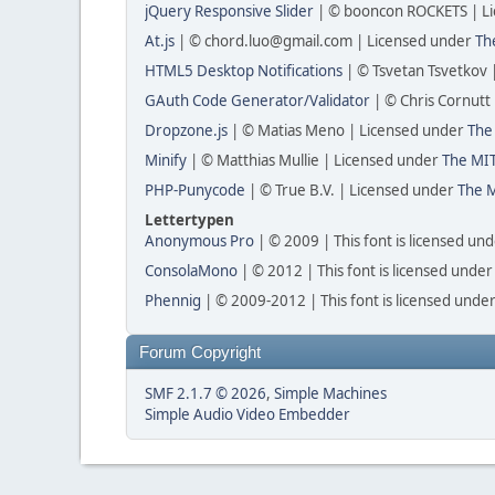
jQuery Responsive Slider
| © booncon ROCKETS | L
At.js
| © chord.luo@gmail.com | Licensed under
Th
HTML5 Desktop Notifications
| © Tsvetan Tsvetkov 
GAuth Code Generator/Validator
| © Chris Cornutt
Dropzone.js
| © Matias Meno | Licensed under
The
Minify
| © Matthias Mullie | Licensed under
The MIT
PHP-Punycode
| © True B.V. | Licensed under
The M
Lettertypen
Anonymous Pro
| © 2009 | This font is licensed un
ConsolaMono
| © 2012 | This font is licensed under
Phennig
| © 2009-2012 | This font is licensed under
Forum Copyright
SMF 2.1.7 © 2026
,
Simple Machines
Simple Audio Video Embedder