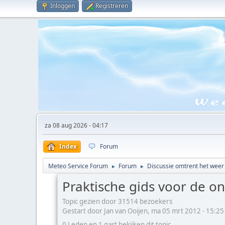
Inloggen
Registreren
za 08 aug 2026 - 04:17
Index
Forum
Meteo Service Forum
Forum
Discussie omtrent het weer
►
►
Praktische gids voor de o
Topic gezien door 31514 bezoekers
Gestart door Jan van Ooijen, ma 05 mrt 2012 - 15:25
0 Leden en 1 gast bekijken dit topic.