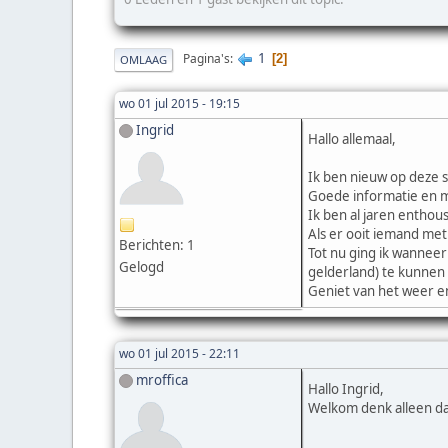
1
Pagina's
2
OMLAAG
wo 01 jul 2015 - 19:15
Ingrid
Hallo allemaal,
Ik ben nieuw op deze s
Goede informatie en m
Ik ben al jaren enthou
Als er ooit iemand me
Berichten: 1
Tot nu ging ik wanneer
Gelogd
gelderland) te kunnen 
Geniet van het weer en
wo 01 jul 2015 - 22:11
mroffica
Hallo Ingrid,
Welkom denk alleen dat