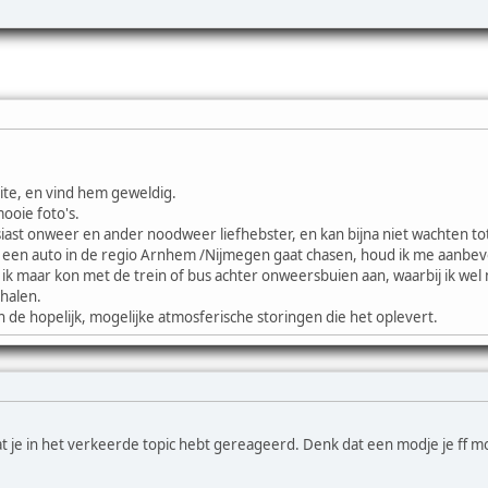
ite, en vind hem geweldig.
ooie foto's.
siast onweer en ander noodweer liefhebster, en kan bijna niet wachten tot
t een auto in de regio Arnhem /Nijmegen gaat chasen, houd ik me aanbev
 ik maar kon met de trein of bus achter onweersbuien aan, waarbij ik wel
halen.
 de hopelijk, mogelijke atmosferische storingen die het oplevert.
 je in het verkeerde topic hebt gereageerd. Denk dat een modje je ff m