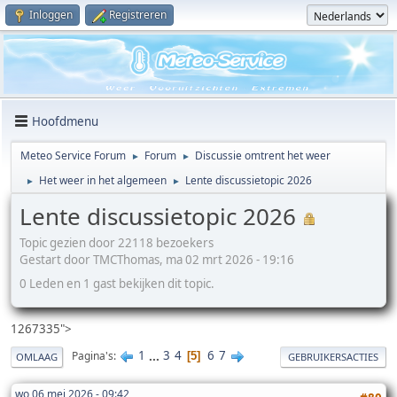
Inloggen
Registreren
Hoofdmenu
Meteo Service Forum
Forum
Discussie omtrent het weer
►
►
Het weer in het algemeen
Lente discussietopic 2026
►
►
Lente discussietopic 2026
Topic gezien door 22118 bezoekers
Gestart door TMCThomas, ma 02 mrt 2026 - 19:16
0 Leden en 1 gast bekijken dit topic.
1267335">
1
...
3
4
6
7
Pagina's
5
OMLAAG
GEBRUIKERSACTIES
wo 06 mei 2026 - 09:42