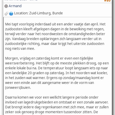
#80
Armand
Location: Zuid-Limburg, Bunde
Mei tapt voorlopig inderdaad uit een ander vaatje dan april. Het
zuidoosten kleeft afgelopen dagen in de bewolking met regen,
terwijl verder naar het noordwesten de omstandigheden beter
zijn. Vandaag breiden opklaringen zich langzaam verder uit in
zuidoostelijke richting, maar daar krijgt het uiterste zuidoosten
nog niets van mee.
Morgen, vrijdag en zaterdag komt er even een tijdelijke
weersverbetering. Het blijft op de meeste plekken droog, op een
enkele lokale bui na. De temperatuur loopt langzaam iets op naar
een landelijke 20 graden op zaterdag. In het noorden wat koeler,
in het zuiden wat warmer. Ergens op zondag/maandag komt er
weer een einde aan dit aangename weer in de vorm van
(onweers)buien.
Daarna komen we voor een wellicht langere periode onder
invloed van lagedrukgebieden en ontstaat er een zonale aanvoer.
Dat brengt iedere dag regenkansen met zich mee, maar er zullen
zeker ook genoeg droge momenten tussendoor zitten. De