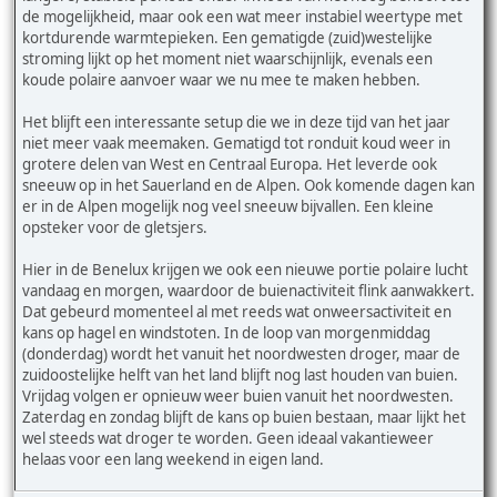
de mogelijkheid, maar ook een wat meer instabiel weertype met
kortdurende warmtepieken. Een gematigde (zuid)westelijke
stroming lijkt op het moment niet waarschijnlijk, evenals een
koude polaire aanvoer waar we nu mee te maken hebben.
Het blijft een interessante setup die we in deze tijd van het jaar
niet meer vaak meemaken. Gematigd tot ronduit koud weer in
grotere delen van West en Centraal Europa. Het leverde ook
sneeuw op in het Sauerland en de Alpen. Ook komende dagen kan
er in de Alpen mogelijk nog veel sneeuw bijvallen. Een kleine
opsteker voor de gletsjers.
Hier in de Benelux krijgen we ook een nieuwe portie polaire lucht
vandaag en morgen, waardoor de buienactiviteit flink aanwakkert.
Dat gebeurd momenteel al met reeds wat onweersactiviteit en
kans op hagel en windstoten. In de loop van morgenmiddag
(donderdag) wordt het vanuit het noordwesten droger, maar de
zuidoostelijke helft van het land blijft nog last houden van buien.
Vrijdag volgen er opnieuw weer buien vanuit het noordwesten.
Zaterdag en zondag blijft de kans op buien bestaan, maar lijkt het
wel steeds wat droger te worden. Geen ideaal vakantieweer
helaas voor een lang weekend in eigen land.