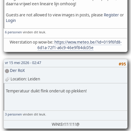
daarna vrijwel een lineaire lijn omhoog!
Guests are not allowed to view images in posts, please
Register
or
Login
6 personen
vinden dit leuk.
Weerstation op wow-be:
https://wow.meteo.be/?id=019f6fd8-
6d1a-72f1-a6c9-46e9f84dc05e
vr 15 mei 2026 - 02:47
#95
Der RoX
Location: Leiden
Temperatuur duikt flink onderuit op plekken!
3 personen
vinden dit leuk.
WiNtEr!!11!1!@