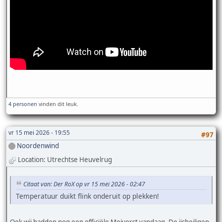
4 personen
vinden dit leuk.
vr 15 mei 2026 - 19:55
#97
Noordenwind
Location: Utrechtse Heuvelrug
Citaat van: Der RoX op vr 15 mei 2026 - 02:47
Temperatuur duikt flink onderuit op plekken!
Ook wij hadden nog een officiële Meivorst vandaag. De ijsheiligen