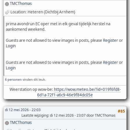
TMCThomas
Location: Heteren (Dichtbij Arnhem)
prima avondrun EC oper met in elk geval tijdelijk herstel na
aankomend weekend.
Guests are not allowed to view images in posts, please
Register
or
Login
Guests are not allowed to view images in posts, please
Register
or
Login
6 personen
vinden dit leuk.
Weerstation op wow-be:
https://wow.meteo.be/?id=019f6fd8-
6d1a-72f1-a6c9-46e9f84dc05e
di 12 mei 2026 - 22:03
#85
Laatste wijziging
: di 12 mei 2026 - 23:07 door TMCThomas
TMCThomas