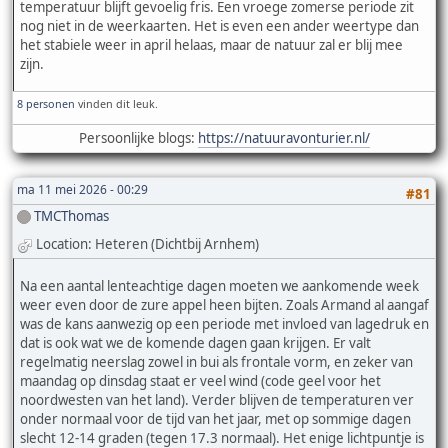
temperatuur blijft gevoelig fris. Een vroege zomerse periode zit
nog niet in de weerkaarten. Het is even een ander weertype dan
het stabiele weer in april helaas, maar de natuur zal er blij mee
zijn.
8 personen
vinden dit leuk.
Persoonlijke blogs:
https://natuuravonturier.nl/
ma 11 mei 2026 - 00:29
#81
TMCThomas
Location: Heteren (Dichtbij Arnhem)
Na een aantal lenteachtige dagen moeten we aankomende week
weer even door de zure appel heen bijten. Zoals Armand al aangaf
was de kans aanwezig op een periode met invloed van lagedruk en
dat is ook wat we de komende dagen gaan krijgen. Er valt
regelmatig neerslag zowel in bui als frontale vorm, en zeker van
maandag op dinsdag staat er veel wind (code geel voor het
noordwesten van het land). Verder blijven de temperaturen ver
onder normaal voor de tijd van het jaar, met op sommige dagen
slecht 12-14 graden (tegen 17.3 normaal). Het enige lichtpuntje is