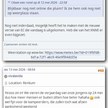
Citaat van: ronst op di 12 mei 2026 - 22:58
Blijkbaar nog niet online die pluim? Ik zie hem ook nog niet
op weerplaza staan.
Nog niet inderdaad, mogelijk heeft het te maken met de nieuwe
versie van EC die vandaag is uitgekomen. Heb die van het KNMI er
even bijgezet.
2 personen
vinden dit leuk.
Weerstation op wow-be:
https://wow.meteo.be/?id=019f6fd8-
6d1a-72f1-a6c9-46e9f84dc05e
wo 13 mei 2026 - 08:04
#88
vivalavida
Location: Renkum
Yessss zin in! We vieren de verjaardag van onze jongens op 24 mei
dus hoe meer mensen er buiten zitten hoe beter hahaha
ook
wel fijn voor de kampeerders, die zullen toch wat afzien
aankomend weekend