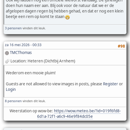
doen hun naam eer aan. Blij ook voor de natuur dat we er de
afgelopen dagen regen bij hebben gehad, en dat er nog een klein
beetje een rem op komt te staan
3 personen
vinden dit leuk.
za 16 mei 2026 - 00:33
#98
TMCThomas
Location: Heteren (Dichtbij Arnhem)
Wederom een mooie pluim!
Guests are not allowed to view images in posts, please
Register
or
Login
8 personen
vinden dit leuk.
Weerstation op wow-be:
https://wow.meteo.be/?id=019f6fd8-
6d1a-72f1-a6c9-46e9f84dc05e