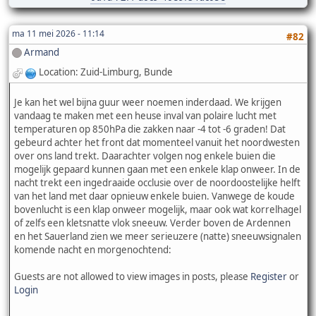
ma 11 mei 2026 - 11:14
#82
Armand
Location: Zuid-Limburg, Bunde
Je kan het wel bijna guur weer noemen inderdaad. We krijgen
vandaag te maken met een heuse inval van polaire lucht met
temperaturen op 850hPa die zakken naar -4 tot -6 graden! Dat
gebeurd achter het front dat momenteel vanuit het noordwesten
over ons land trekt. Daarachter volgen nog enkele buien die
mogelijk gepaard kunnen gaan met een enkele klap onweer. In de
nacht trekt een ingedraaide occlusie over de noordoostelijke helft
van het land met daar opnieuw enkele buien. Vanwege de koude
bovenlucht is een klap onweer mogelijk, maar ook wat korrelhagel
of zelfs een kletsnatte vlok sneeuw. Verder boven de Ardennen
en het Sauerland zien we meer serieuzere (natte) sneeuwsignalen
komende nacht en morgenochtend:
Guests are not allowed to view images in posts, please
Register
or
Login