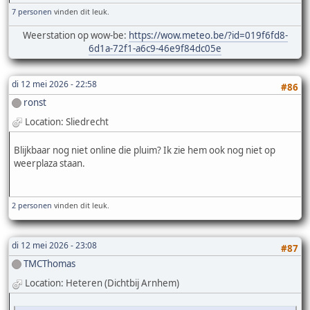
7 personen
vinden dit leuk.
Weerstation op wow-be:
https://wow.meteo.be/?id=019f6fd8-
6d1a-72f1-a6c9-46e9f84dc05e
di 12 mei 2026 - 22:58
#86
ronst
Location: Sliedrecht
Blijkbaar nog niet online die pluim? Ik zie hem ook nog niet op
weerplaza staan.
2 personen
vinden dit leuk.
di 12 mei 2026 - 23:08
#87
TMCThomas
Location: Heteren (Dichtbij Arnhem)