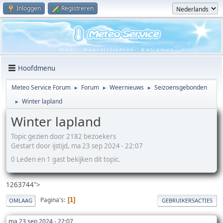
Inloggen
Registreren
Hoofdmenu
Meteo Service Forum
Forum
Weernieuws
Seizoensgebonden
►
►
►
Winter lapland
►
Winter lapland
Topic gezien door 2182 bezoekers
Gestart door ijstijd, ma 23 sep 2024 - 22:07
0 Leden en 1 gast bekijken dit topic.
1263744">
Pagina's
1
OMLAAG
GEBRUIKERSACTIES
ma 23 sep 2024 - 22:07