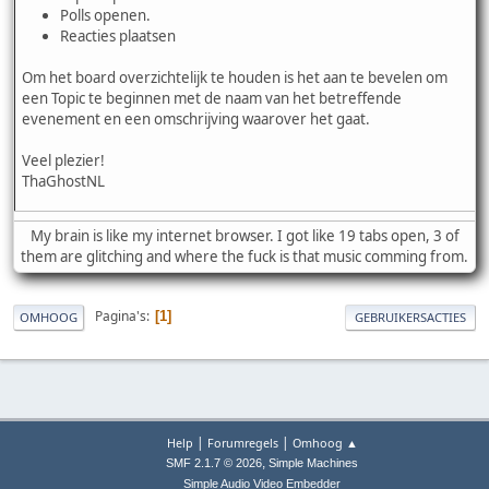
Polls openen.
Reacties plaatsen
Om het board overzichtelijk te houden is het aan te bevelen om
een Topic te beginnen met de naam van het betreffende
evenement en een omschrijving waarover het gaat.
Veel plezier!
ThaGhostNL
My brain is like my internet browser. I got like 19 tabs open, 3 of
them are glitching and where the fuck is that music comming from.
Pagina's
1
OMHOOG
GEBRUIKERSACTIES
|
|
Help
Forumregels
Omhoog ▲
,
SMF 2.1.7 © 2026
Simple Machines
Simple Audio Video Embedder