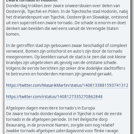
Donderdag trokken zeer zware onweersbuien over delen van
Oostenrijk, Tsjechië en Polen. In de Tsjechische stad Hodonín, nabij
het drielandenpunt van Tsjechië, Oostenrijk en Slowakije, ontstond
uit een supercell een zware tornado. De schade is enorm en doet
denken aan beelden die wel eens vanuit de Verenigde Staten
komen.
In de getroffen stad zijn gebouwen zwaar beschadigd of compleet
verwoest. Bomen zijn ontschorst en auto's zijn door de tornado
meegenomen. Op beelden vanuit de stad is te zien dat ook kleine
brandjes zijn uitgebroken als gevolg van de ontstane schade.
Volgens de eerste berichten zijn zeker drie dodelijke slachtoffers
te betreuren en honderden mensen zijn gewond geraakt.
https://twitter.com/MasarikMartin/status/1408133881593741312
https://twitter.com/i/status/1408127335270862848
Afgelopen dagen meerdere tornado's in Europa
De zware tornado donderdagavond in Tsjechië is niet de eerste
tornado in de afgelopen periode. In het Belgische dorp
Beauraing, in de provincie Namen, zorgde een nog relatief
zwakke tornado afgelopen zaterdagavond voor flinke ravage.