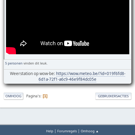
5 personen
vinden dit leuk.
Weerstation op wow-be:
https://wow.meteo.be/?id=019f6fd8-
6d1a-72f1-a6c9-46e9f84dc05e
Pagina's
1
OMHOOG
GEBRUIKERSACTIES
|
|
Help
Forumregels
Omhoog ▲