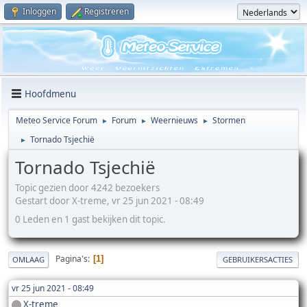
Inloggen
Registreren
Hoofdmenu
Meteo Service Forum
Forum
Weernieuws
Stormen
►
►
►
Tornado Tsjechië
►
Tornado Tsjechië
Topic gezien door 4242 bezoekers
Gestart door X-treme, vr 25 jun 2021 - 08:49
0 Leden en 1 gast bekijken dit topic.
Pagina's
1
OMLAAG
GEBRUIKERSACTIES
vr 25 jun 2021 - 08:49
X-treme