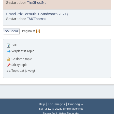
Gestart door
ThaGhostNL
Grand Prix Formule 1 Zandvoort (2021)
Gestart door
TMCThomas
Pagina's
1
OMHOOG
Poll
Verplaatst Topic
Gesloten topic
Sticky topic
Topic dat je volgt
|
|
Help
Forumregels
Omhoog ▲
,
SMF 2.1.7 © 2026
Simple Machines
Simple Audio Video Embedder