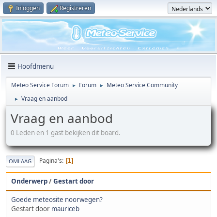
Inloggen
Registreren
Hoofdmenu
Meteo Service Forum
Forum
Meteo Service Community
►
►
Vraag en aanbod
►
Vraag en aanbod
0 Leden en 1 gast bekijken dit board.
Pagina's
1
OMLAAG
Onderwerp
/
Gestart door
Goede meteosite noorwegen?
Gestart door
mauriceb