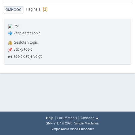
Pagina's
1
OMHOOG
Poll
Verplaatst Topic
Gesloten topic
Sticky topic
Topic dat je volgt
|
|
Help
Forumregels
Omhoog ▲
,
SMF 2.1.7 © 2026
Simple Machines
Simple Audio Video Embedder