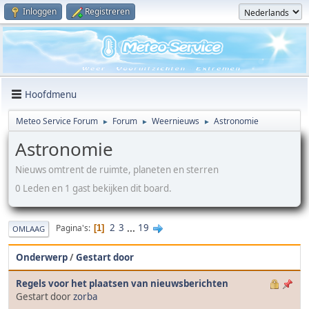
Inloggen
Registreren
Hoofdmenu
Meteo Service Forum
Forum
Weernieuws
Astronomie
►
►
►
Astronomie
Nieuws omtrent de ruimte, planeten en sterren
0 Leden en 1 gast bekijken dit board.
2
3
...
19
Pagina's
1
OMLAAG
Onderwerp
/
Gestart door
Regels voor het plaatsen van nieuwsberichten
Gestart door
zorba