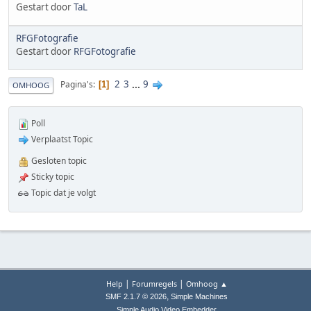
Gestart door
TaL
RFGFotografie
Gestart door
RFGFotografie
2
3
...
9
Pagina's
1
OMHOOG
Poll
Verplaatst Topic
Gesloten topic
Sticky topic
Topic dat je volgt
|
|
Help
Forumregels
Omhoog ▲
,
SMF 2.1.7 © 2026
Simple Machines
Simple Audio Video Embedder