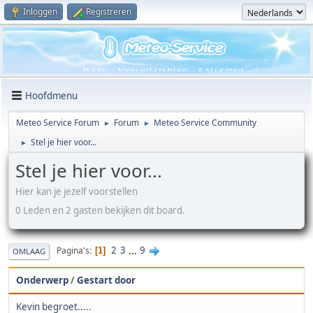
Inloggen
Registreren
Hoofdmenu
Meteo Service Forum
Forum
Meteo Service Community
►
►
Stel je hier voor...
►
Stel je hier voor...
Hier kan je jezelf voorstellen
0 Leden en 2 gasten bekijken dit board.
2
3
...
9
Pagina's
1
OMLAAG
Onderwerp
/
Gestart door
Kevin begroet.....