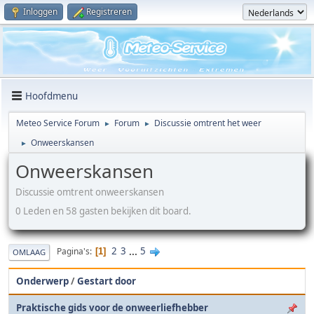
Inloggen
Registreren
Hoofdmenu
Meteo Service Forum
Forum
Discussie omtrent het weer
►
►
Onweerskansen
►
Onweerskansen
Discussie omtrent onweerskansen
0 Leden en 58 gasten bekijken dit board.
2
3
...
5
Pagina's
1
OMLAAG
Onderwerp
/
Gestart door
Praktische gids voor de onweerliefhebber