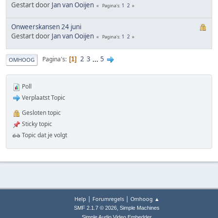
Gestart door
Jan van Ooijen
1
2
Pagina's
Onweerskansen 24 juni
Gestart door
Jan van Ooijen
1
2
Pagina's
2
3
...
5
Pagina's
1
OMHOOG
Poll
Verplaatst Topic
Gesloten topic
Sticky topic
Topic dat je volgt
|
|
Help
Forumregels
Omhoog ▲
,
SMF 2.1.7 © 2026
Simple Machines
Simple Audio Video Embedder