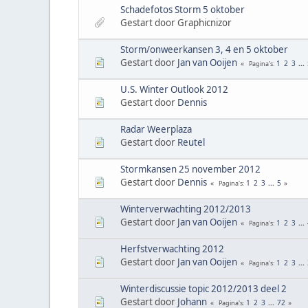
Schadefotos Storm 5 oktober
Gestart door Graphicnizor
Storm/onweerkansen 3, 4 en 5 oktober
Gestart door
Jan van Ooijen
1
2
3
...
Pagina's
U.S. Winter Outlook 2012
Gestart door
Dennis
Radar Weerplaza
Gestart door
Reutel
Stormkansen 25 november 2012
Gestart door
Dennis
1
2
3
...
5
Pagina's
Winterverwachting 2012/2013
Gestart door
Jan van Ooijen
1
2
3
...
Pagina's
Herfstverwachting 2012
Gestart door
Jan van Ooijen
1
2
3
...
Pagina's
Winterdiscussie topic 2012/2013 deel 2
Gestart door
Johann
1
2
3
...
72
Pagina's