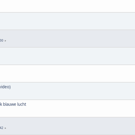
30
video)
k blauwe lucht
42