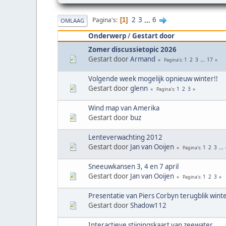
2
3
...
6
Pagina's
1
OMLAAG
Onderwerp
/
Gestart door
Zomer discussietopic 2026
Gestart door
Armand
1
2
3
...
17
Pagina's
Volgende week mogelijk opnieuw winter!!
Gestart door
glenn
1
2
3
Pagina's
Wind map van Amerika
Gestart door
buz
Lenteverwachting 2012
Gestart door
Jan van Ooijen
1
2
3
...
Pagina's
Sneeuwkansen 3, 4 en 7 april
Gestart door
Jan van Ooijen
1
2
3
Pagina's
Presentatie van Piers Corbyn terugblik win
Gestart door
Shadow112
Interactieve stijgingskaart van zeewater