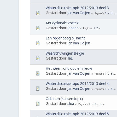
Winterdiscussie topic 2012/2013 deel 3
Gestart door
Jan van Ooijen
1
2
3
...
Pagina's
Anticyclonale Vortex
Gestart door
Johann
1
2
Pagina's
Een regenboog bij nacht
Gestart door
Jan van Ooijen
Waarschuwingen België
Gestart door
TaL
Het weer rond oud en nieuw
Gestart door
Jan van Ooijen
1
2
3
...
Pagina's
Winterdiscussie topic 2012/2013 deel 4
Gestart door
Jan van Ooijen
1
2
3
...
Pagina's
Orkanen (kansen topic)
Gestart door
aloa
1
2
3
...
6
Pagina's
Winterdiscussie topic 2012/2013 deel 5