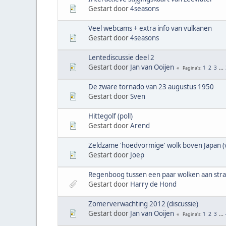
Gestart door
4seasons
Veel webcams + extra info van vulkanen
Gestart door
4seasons
Lentediscussie deel 2
Gestart door
Jan van Ooijen
1
2
3
...
Pagina's
De zware tornado van 23 augustus 1950
Gestart door
Sven
Hittegolf (poll)
Gestart door
Arend
Zeldzame 'hoedvormige' wolk boven Japan (
Gestart door
Joep
Regenboog tussen een paar wolken aan stra
Gestart door
Harry de Hond
Zomerverwachting 2012 (discussie)
Gestart door
Jan van Ooijen
1
2
3
...
Pagina's