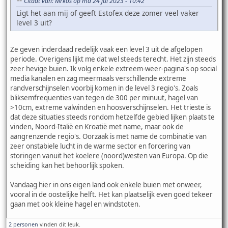
Citaat van: Mrkos op ma 24 jul 2023 - 10:42
Ligt het aan mij of geeft Estofex deze zomer veel vaker
level 3 uit?
Ze geven inderdaad redelijk vaak een level 3 uit de afgelopen
periode. Overigens lijkt me dat wel steeds terecht. Het zijn steeds
zeer hevige buien. Ik volg enkele extreem-weer-pagina's op social
media kanalen en zag meermaals verschillende extreme
randverschijnselen voorbij komen in de level 3 regio's. Zoals
bliksemfrequenties van tegen de 300 per minuut, hagel van
>10cm, extreme valwinden en hoosverschijnselen. Het trieste is
dat deze situaties steeds rondom hetzelfde gebied lijken plaats te
vinden, Noord-Italië en Kroatië met name, maar ook de
aangrenzende regio's. Oorzaak is met name de combinatie van
zeer onstabiele lucht in de warme sector en forcering van
storingen vanuit het koelere (noord)westen van Europa. Op die
scheiding kan het behoorlijk spoken.
Vandaag hier in ons eigen land ook enkele buien met onweer,
vooral in de oostelijke helft. Het kan plaatselijk even goed tekeer
gaan met ook kleine hagel en windstoten.
2 personen
vinden dit leuk.