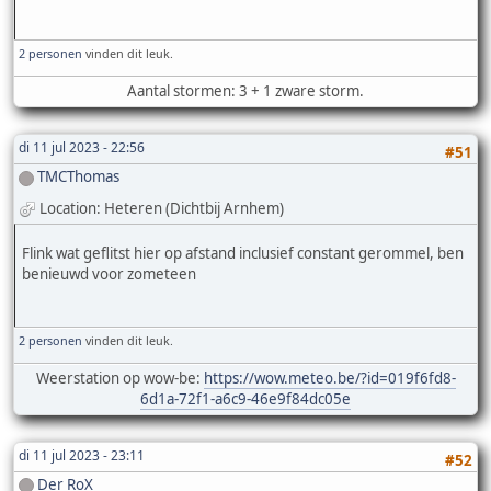
2 personen
vinden dit leuk.
Aantal stormen: 3 + 1 zware storm.
di 11 jul 2023 - 22:56
#51
TMCThomas
Location: Heteren (Dichtbij Arnhem)
Flink wat geflitst hier op afstand inclusief constant gerommel, ben
benieuwd voor zometeen
2 personen
vinden dit leuk.
Weerstation op wow-be:
https://wow.meteo.be/?id=019f6fd8-
6d1a-72f1-a6c9-46e9f84dc05e
di 11 jul 2023 - 23:11
#52
Der RoX