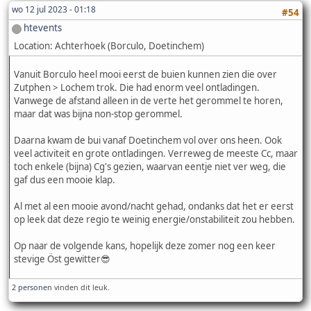
wo 12 jul 2023 - 01:18
#54
htevents
Location: Achterhoek (Borculo, Doetinchem)
Vanuit Borculo heel mooi eerst de buien kunnen zien die over
Zutphen > Lochem trok. Die had enorm veel ontladingen.
Vanwege de afstand alleen in de verte het gerommel te horen,
maar dat was bijna non-stop gerommel.
Daarna kwam de bui vanaf Doetinchem vol over ons heen. Ook
veel activiteit en grote ontladingen. Verreweg de meeste Cc, maar
toch enkele (bijna) Cg's gezien, waarvan eentje niet ver weg, die
gaf dus een mooie klap.
Al met al een mooie avond/nacht gehad, ondanks dat het er eerst
op leek dat deze regio te weinig energie/onstabiliteit zou hebben.
Op naar de volgende kans, hopelijk deze zomer nog een keer
stevige Öst gewitter😎
2 personen
vinden dit leuk.