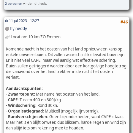
2 personen
vinden dit leuk.
di 11 jul 2023 - 12:27
#46
flyineddy
Location: 10 km ZO Emmen
Komende nacht in het oosten van het land opnieuw een kans op
enkele onweersbuien. Dit zullen waarschijnlijk elevated buien zijn.
Er is niet veel CAPE, maar wel aardig wat effectieve schering.
Buien zullen getriggerd worden door een kortgolvige hoogtetrog
die vanavond over het land trekt en in de nacht het oosten
verlaat.
Aandachtspunten:
-
Zwaartepunt:
Met name het oosten van het land.
-
CAPE:
Tussen 400 en 800J/kg .
-
Windschering:
Rond 30kn.
-
Organisatiegraad:
Multicell (mogelijk lijnvormig).
-
Randverschijnselen:
Geen bijzonderheden, want CAPE is laag.
Maar het is en blijft onweer, dus bliksem, harde regen en wind zijn
dan altijd iets om rekening mee te houden.