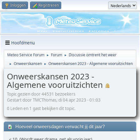
Inloggen
Registreren
Hoofdmenu
Meteo Service Forum
Forum
Discussie omtrent het weer
►
►
Onweerskansen
Onweerskansen 2023 - Algemene vooruitzichten
►
►
Onweerskansen 2023 -
Algemene vooruitzichten
Topic gezien door 44531 bezoekers
Gestart door TMCThomas, di 04 apr 2023 - 01:03
0 Leden en 1 gast bekijken dit topic.
Hoeveel onweersdagen verwacht jij dit jaar?
< 10 (Wordt weer drama, net als vorig jaar)