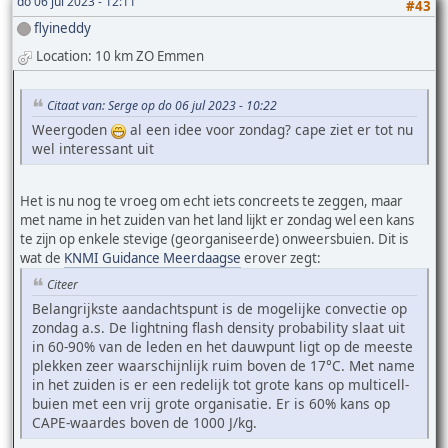
do 06 jul 2023 - 12:11
#43
flyineddy
Location: 10 km ZO Emmen
Citaat van: Serge op do 06 jul 2023 - 10:22
Weergoden
al een idee voor zondag? cape ziet er tot nu
wel interessant uit
Het is nu nog te vroeg om echt iets concreets te zeggen, maar
met name in het zuiden van het land lijkt er zondag wel een kans
te zijn op enkele stevige (georganiseerde) onweersbuien. Dit is
wat de
KNMI Guidance Meerdaagse
erover zegt:
Citeer
Belangrijkste aandachtspunt is de mogelijke convectie op
zondag a.s. De lightning flash density probability slaat uit
in 60-90% van de leden en het dauwpunt ligt op de meeste
plekken zeer waarschijnlijk ruim boven de 17°C. Met name
in het zuiden is er een redelijk tot grote kans op multicell-
buien met een vrij grote organisatie. Er is 60% kans op
CAPE-waardes boven de 1000 J/kg.