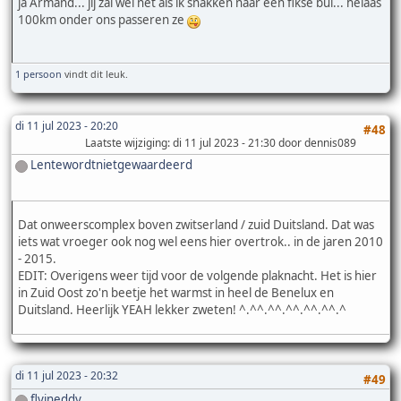
ja Armand... jij zal wel net als ik snakken naar een fikse bui... helaas
100km onder ons passeren ze
1 persoon
vindt dit leuk.
di 11 jul 2023 - 20:20
#48
Laatste wijziging
: di 11 jul 2023 - 21:30 door dennis089
Lentewordtnietgewaardeerd
Dat onweerscomplex boven zwitserland / zuid Duitsland. Dat was
iets wat vroeger ook nog wel eens hier overtrok.. in de jaren 2010
- 2015.
EDIT: Overigens weer tijd voor de volgende plaknacht. Het is hier
in Zuid Oost zo'n beetje het warmst in heel de Benelux en
Duitsland. Heerlijk YEAH lekker zweten! ^.^^.^^.^^.^^.^^.^
di 11 jul 2023 - 20:32
#49
flyineddy