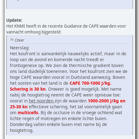
Update:
Het KNMI heeft in de recente Guidance de CAPE waarden voor
vannacht omhoog bijgesteld:
Citeer
Neerslag:
Het koufront is aanvankelijk nauwelijks actief, maar in de
loop van de avond en komende nacht treedt er
frontogenese op. We zien de thermische gradient boven
ons land duidelijk toenemen. Voor het koufront zien we de
hoge CAPE waarden vooral in Duitsland aanwezig. Boven
het oosten van het land is de
CAPE 700-1000 J/kg.
Schering is 30 kn
. Onweer is goed mogelijk. Met name
nabij de hoogtetrog neemt de CAPE weer opnieuw toe:
vooral in
het noorden
zijn de waarden
1000-2000 J/kg en
25-30 kn
effectieve schering, het zal voornamelijk gaan
om
multicells.
Bij de occlusie in de vroege ochtend wat
lichte regen of motregen en enkele lichte buien.
Donderdag vallen enkele buien met name bij de
hoogtetrog.