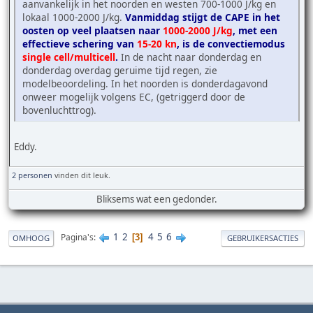
aanvankelijk in het noorden en westen 700-1000 J/kg en
lokaal 1000-2000 J/kg.
Vanmiddag stijgt de CAPE in het
oosten op veel plaatsen naar
1000-2000 J/kg
, met een
effectieve schering van
15-20 kn
, is de convectiemodus
single cell/multicell
.
In de nacht naar donderdag en
donderdag overdag geruime tijd regen, zie
modelbeoordeling. In het noorden is donderdagavond
onweer mogelijk volgens EC, (getriggerd door de
bovenluchttrog).
Eddy.
2 personen
vinden dit leuk.
Bliksems wat een gedonder.
1
2
4
5
6
Pagina's
3
OMHOOG
GEBRUIKERSACTIES