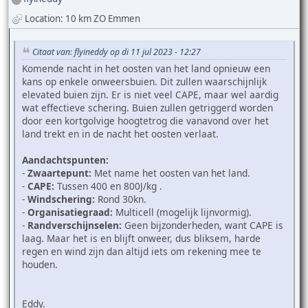
Location: 10 km ZO Emmen
Citaat van: flyineddy op di 11 jul 2023 - 12:27
Komende nacht in het oosten van het land opnieuw een
kans op enkele onweersbuien. Dit zullen waarschijnlijk
elevated buien zijn. Er is niet veel CAPE, maar wel aardig
wat effectieve schering. Buien zullen getriggerd worden
door een kortgolvige hoogtetrog die vanavond over het
land trekt en in de nacht het oosten verlaat.
Aandachtspunten:
-
Zwaartepunt:
Met name het oosten van het land.
-
CAPE:
Tussen 400 en 800J/kg .
-
Windschering:
Rond 30kn.
-
Organisatiegraad:
Multicell (mogelijk lijnvormig).
-
Randverschijnselen:
Geen bijzonderheden, want CAPE is
laag. Maar het is en blijft onweer, dus bliksem, harde
regen en wind zijn dan altijd iets om rekening mee te
houden.
Eddy.