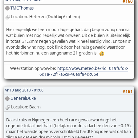
#160
TMCThomas
Location: Heteren (Dichtbij Arnhem)
Hier eigenlijk wel een mooi dagje gehad, dag begon zonig daarna
wat buien met nog redelijk wat onweer. Uit de buien is uiteindelijk
in totaal 31.2mm regen gevallen wat ik heel aardig vind. En toen s'
avonds die wind nog, ook flink door het huis gewaaid waardoor
het hierbinnen nu een aangename 21 graden is.
Weerstation op wow-be:
https://wow.meteo.be/?id=019f6fd8-
6d1a-72f1-a6c9-46e9f84dc05e
vr 10 aug 2018 - 01:06
#161
GeneralDuke
Location: Baarn
Daarstraks in Nijmegen een heel rare gewaarwording: het
regende totaal niet hard (bekijk maar de radarbeelden van ~0:15),
maar het waaide opeens verschrikkeld hard! Enig idee wat dat kan
zijn? Kan dat een dry microburst zijn geweest?