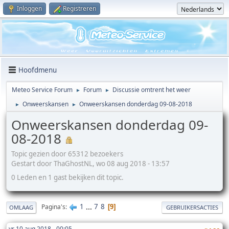
Inloggen
Registreren
Hoofdmenu
Meteo Service Forum
Forum
Discussie omtrent het weer
►
►
Onweerskansen
Onweerskansen donderdag 09-08-2018
►
►
Onweerskansen donderdag 09-
08-2018
Topic gezien door 65312 bezoekers
Gestart door ThaGhostNL, wo 08 aug 2018 - 13:57
0 Leden en 1 gast bekijken dit topic.
1
...
7
8
Pagina's
9
OMLAAG
GEBRUIKERSACTIES
vr 10 aug 2018 - 00:05