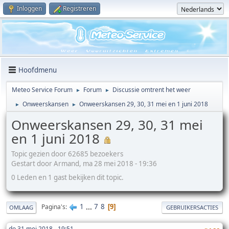
Inloggen
Registreren
Hoofdmenu
Meteo Service Forum
Forum
Discussie omtrent het weer
►
►
Onweerskansen
Onweerskansen 29, 30, 31 mei en 1 juni 2018
►
►
Onweerskansen 29, 30, 31 mei
en 1 juni 2018
Topic gezien door 62685 bezoekers
Gestart door Armand, ma 28 mei 2018 - 19:36
0 Leden en 1 gast bekijken dit topic.
1
...
7
8
Pagina's
9
OMLAAG
GEBRUIKERSACTIES
do 31 mei 2018 - 19:51