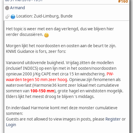
#160
Armand
Location: Zuid-Limburg, Bunde
Het topic is weer met een dag verlengd, dus we blijven hier
verder discussiëren.
Morgen lijkt het noordoosten en oosten aan de beurt te zijn.
KNMI Guidance is fors, zeer fors:
Vanavond uitdovende buiigheid. Vrijdag zitten de modellen
(inclusief INDECS) op een lijn met in het oosten/noordoosten
opnieuw 2000 J/Kg CAPE met circa 15 kn windschering.
PW-
waarden tegen 50 mm zeer hoog
. Opnieuw zijn fenomenen als
wateroverlast (Harmonie36 komt zeer lokaal met cumulatieve
sommen van
100-150 mm
), grote hagel en windstoten mogelijk.
Elders lijkt het meest droog te blijven 's middags.
En inderdaad Harmonie komt met deze monster cumulatieve
sommen:
Guests are not allowed to view images in posts, please
Register
or
Login